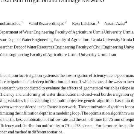
: Ramshir Irrigation and Drainage Network)
1
2
3
4
emohamadlou
Vahid Rezaverdinejad
Reza Lalehzari
Nasrin Azad
Department of Water Engineering, Faculty of Agriculture, Urmia University, Urmia,
ssor, Dept. of Water Engineering, Faculty of Agriculture, Urmia University, Urmia
earcher, Dept of Water Resources Engineering, Faculty of Civil Engineering, Univer
ater Engineering, Faculty of Agriculture, Urmia University, Urmia, Iran
lem in surface irrigation systems is the low irrigation efficiency due to poor ma
face irrigation include deep infiltration and runoff, which is one of the ways to inc
 research was conducted to evaluate the effects of geometrical variables (slope a
fficiency and uniformity of water distribution in closed-end border irrigation sys
ing variables for developing the multi-objective genetic algorithm based on th
ystem were considered in the Ramshir network. The optimization algorithm for c
imizing the infiltration depth in a modeling loop. The optimization algorithm was
d that the best combination of inflow rate and the cut-off time for 75 mm of requ
fficiency and distribution uniformity to 79 and 78 percent. Furthermore, the applica
 open end method in different scenarios.