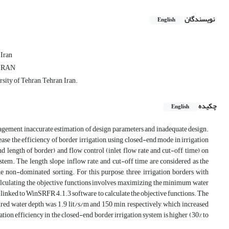
نویسندگان
English
 Iran
, IRAN
sity of Tehran, Tehran, Iran.
چکیده
English
nagement, inaccurate estimation of design parameters and inadequate design.
rease the efficiency of border irrigation, using closed-end mode in irrigation
nd length of border) and flow control (inlet flow rate and cut-off time) on
tem. The length, slope, inflow rate, and cut-off time are considered as the
e non-dominated sorting. For this purpose, three irrigation borders with
alculating the objective functions involves maximizing the minimum water
 linked to WinSRFR 4.1.3 software to calculate the objective functions. The
ired water depth was 1.9 lit/s/m and 150 min, respectively, which increased
tion efficiency in the closed-end border irrigation system is higher (30% to