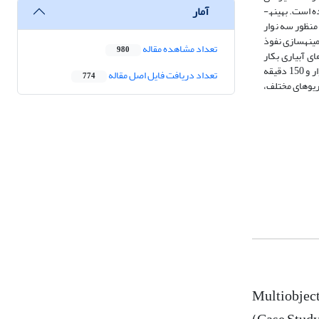
آمار
هندسی (شیب و طول نوار) و کنترل جریان (دبی جریان ورودی و زمان قطع جریان) بر راندمان کاربرد و یکنواختی توزیع آب در سامانه آبیاری نواری انتها بسته انجام شده است. بهینه­
منظور سه نوار
ینه­سازی نفوذ
تعداد مشاهده مقاله
980
 هیدرولیک جریان در نوارهای آبیاری بکار
گرفته می­شود لینک شد. نتایج نشان داد بهترین ترکیب دبی ورودی و زمان قطع جریان برای 75 میلی­متر عمق آب مورد نیاز به ترتیب 9/1 لیتر بر ثانیه در واحد عرض نوار و 150 دقیقه
تعداد دریافت فایل اصل مقاله
774
علاوه، راندمان کاربرد در آبیاری نواری انتها بسته بین 30 تا 50 درصد در سناریوهای مختلف،
Multiobjec