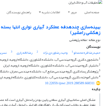
صفحه اصلی
مرور
اطلاعات نشریه
راهنمای نویسندگان
زهکشی رامشیر)
نوع مقاله : مقاله پژوهشی
نویسندگان
3
2
1
حمیدرضا قره محمدلو
وحید رضاوردی نژاد
رضا لاله زاری
نسرین
1
دانشجوی دکتری، گروه مهندسی آب، دانشکده کشاورزی، دانشگاه ارومیه، ارومیه، 
2
دانشیار، گروه مهندسی آب، دانشکده کشاورزی، دانشگاه ارومیه، ارومیه، ایران
3
پژوهشگر پسادکتری، گروه مهندسی منابع آب، دانشکده مهندسی عمران، دانشگاه ته
4
دانش آموخته دکتری، گروه مهندسی آب، دانشکده کشاورزی، دانشگاه ارومیه، اروم
10.22059/ijswr.2019.288589.668311
چکیده
مشکل اصلی سامانه­های آبیاری سطحی پایین بودن راندمان آبیاری است که عمد
نفوذ عمقی و رواناب است که یکی از راهکارهای افزایش راندمان آبیاری نواری، اس