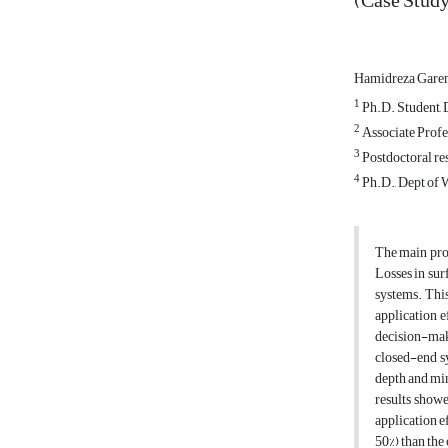
(Case Study
Hamidreza Gar
1
Ph.D. Student, 
2
Associate Profe
3
Postdoctoral res
4
Ph.D., Dept of W
The main prob
Losses in sur
systems. This
application e
decision-mak
closed-end s
depth and min
results showe
application e
50%) than the