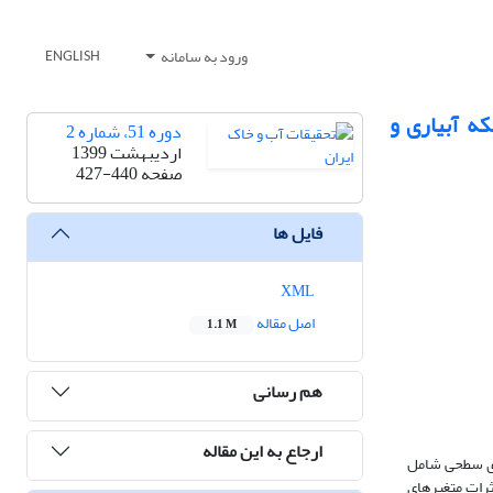
ورود به سامانه
ENGLISH
طالعه موردی: شبکه آبیاری و
دوره 51، شماره 2
اردیبهشت 1399
صفحه
427-440
فایل ها
XML
اصل مقاله
1.1 M
هم رسانی
ارجاع به این مقاله
اری سطحی شامل
اثرات متغیرهای