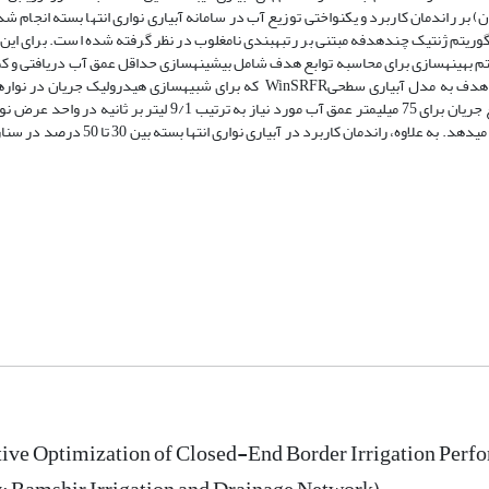
ریتم ژنتیک چندهدفه مبتنی بر رتبه­بندی نامغلوب در نظر گرفته شده است. برای این 
یتم بهینه­سازی برای محاسبه توابع هدف شامل بیشینه­سازی حداقل عمق آب دریافتی و کم
عمقی در یک حلقه مدل­سازی می­باشد. الگوریتم بهینه­سازی برای محاسبه توابع هدف به مدل آبیاری سطحیWinSRFR که برای شبیه­سازی
است که راندمان کاربرد و یکنواختی توزیع را به ترتیب تا 79 و 78 درصد افزایش می­دهد. به 
tive Optimization of Closed-End Border Irrigation Pe