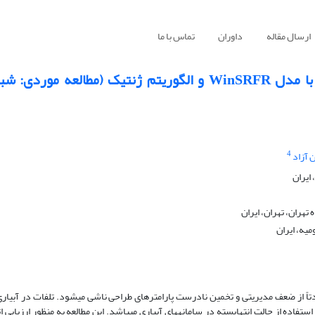
ارسال مقاله
داوران
تماس با ما
بهینه‌سازی چندهدفه عملکرد آبیاری نواری انتها بسته با مدل WinSRFR و الگوریتم ژنتیک (م
4
 آزاد
ایران
ران، تهران، ایران
یه، ایران
تاً از ضعف مدیریتی و تخمین نادرست پارامترهای طراحی ناشی می­شود. تلفات در آبی
تفاده از حالت انتهابسته در سامانه­های آبیاری می­باشد. این مطالعه به منظور ارزیابی 