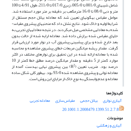
شامل شیب­های 001/0 تا 005/0، زبری 017/0 تا 211/0، طول 4/91 تا 100
متر و دبی 08/0 تا 16/0 مترمکعب بر دقیقه بر متر مورد استفاده شد.
عوامل مقیاس به­گونه­ای تعیین شد که معادله بیلان حجم مستقل از
شرایط اولیه و خاک شود. نتایج نشان داد که منحنی­های پیشروی مقیاس­
شده به معادله­ی مشخصی میل می­کردند، در نتیجه معادله­های تجربی به
حل­های مقیاس شده برازش داده شد. معادله ارایه شده از حالت بدون
بعد خارج شده و برای پیش­بینی پیشروی آب در نوار مورد ارزیابی قرار
گرفت. مقدار ریشه میانگین مربعات خطای پیشروی مشاهده و محاسبه
شده با معادله ارائه شده در این تحقیق برای نوارهای مختلف در اکثر
موارد کمتر از 5 دقیقه و مقدار میانگین درصد مطلق خطا کمتر از 10
2
درصد بود. ضریب تعیین (R
) بین پیشروی نهایی به­دست آمده از
معادله توانی و پیشروی مشاهده شده 93/0 بود. به­طور کلی شکل ساده
معادله و عدم وابستگی به نوع خاک از مزایای این روش است.
کلیدواژه‌ها
آبیاری نواری
بیلان حجمی
مقیاس‌سازی
معادله تجربی
20.1001.1.2008479.1399.51.2.7.8
موضوعات
آبیاری و زهکشی