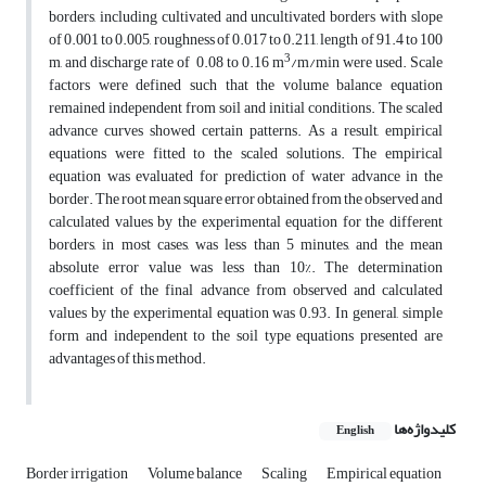
borders, including cultivated and uncultivated borders with slope
of 0.001 to 0.005, roughness of 0.017 to 0.211, length of 91.4 to 100
3
m, and discharge rate of 0.08 to 0.16 m
/m/min were used. Scale
factors were defined such that the volume balance equation
remained independent from soil and initial conditions. The scaled
advance curves showed certain patterns. As a result, empirical
equations were fitted to the scaled solutions. The empirical
equation was evaluated for prediction of water advance in the
border. The root mean square error obtained from the observed and
calculated values by the experimental equation for the different
borders, in most cases, was less than 5 minutes, and the mean
absolute error value was less than 10%. The determination
coefficient of the final advance from observed and calculated
values by the experimental equation was 0.93. In general, simple
form and independent to the soil type equations presented are
advantages of this method.
کلیدواژه‌ها
English
Border irrigation
Volume balance
Scaling
Empirical equation