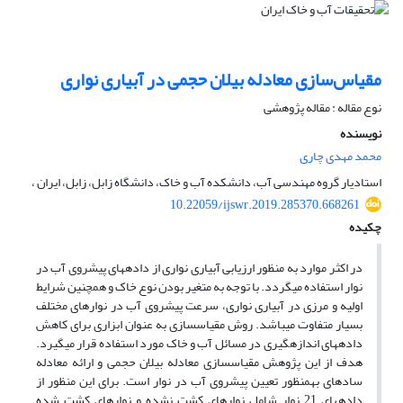
مقیاس‌سازی معادله بیلان حجمی در آبیاری نواری
نوع مقاله : مقاله پژوهشی
نویسنده
محمد مهدی چاری
استادیار گروه مهندسی آب، دانشکده آب و خاک، دانشگاه زابل، زابل، ایران ،
10.22059/ijswr.2019.285370.668261
چکیده
در اکثر موارد به منظور ارزیابی آبیاری نواری از داده­های پیشروی آب در
نوار استفاده می­گردد. با توجه به متغیر بودن نوع خاک و همچنین شرایط
اولیه و مرزی در آبیاری نواری، سرعت پیشروی آب در نوار­های مختلف
بسیار متفاوت می­باشد. روش مقیاس­سازی به عنوان ابزاری برای کاهش
داده­های اندازه­گیری در مسائل آب و خاک مورد استفاده قرار می­گیرد.
هدف از این پژوهش مقیاس­سازی معادله بیلان حجمی و ارائه معادله
ساده­ای به­منظور تعیین پیشروی آب در نوار است. برای این منظور از
داده­های 21 نوار شامل نوارهای کشت نشده و نوارهای کشت شده