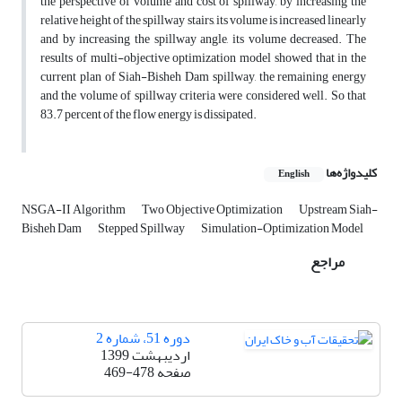
the perspective of volume and cost of spillway, by increasing the
relative height of the spillway stairs, its volume is increased linearly
and by increasing the spillway angle, its volume decreased. The
results of multi-objective optimization model showed that in the
current plan of Siah-Bisheh Dam spillway, the remaining energy
and the volume of spillway criteria were considered well. So that
83.7 percent of the flow energy is dissipated.
کلیدواژه‌ها
English
NSGA-II Algorithm
Two Objective Optimization
Upstream Siah-
Bisheh Dam
Stepped Spillway
Simulation-Optimization Model
مراجع
دوره 51، شماره 2
اردیبهشت 1399
صفحه
469-478