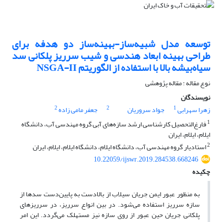
توسعه مدل شبیه‌ساز-بهینه‌ساز دو هدفه برای
طراحی بهینه ابعاد هندسی و شیب سرریز پلکانی سد
سیاه‌بیشه بالا با استفاده از الگوریتم NSGA-II
نوع مقاله : مقاله پژوهشی
نویسندگان
2
2
1
زهرا سهرابی
جواد سروریان
جعفر مامی زاده
1
فارغ‌التحصیل کارشناسی ارشد سازه‌های آبی گروه مهندسی آب، دانشگاه
ایلام، ایلام، ایران
2
استادیار گروه مهندسی آب، دانشگاه ایلام، دانشگاه ایلام، ایلام، ایران
10.22059/ijswr.2019.284538.668246
چکیده
به منظور عبور ایمن جریان‌ سیلاب از بالادست به پایین‌دست سدها از
سازه سرریز استفاده می‌شود. در بین انواع سرریز، در سرریزهای
پلکانی جریان حین عبور از روی سازه نیز مستهلک می‌گردد. این امر