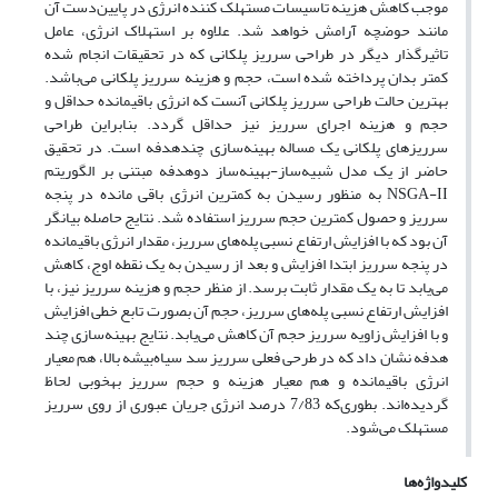
موجب کاهش هزینه تاسیسات مستهلک کننده انرژی در پایین‌دست آن
مانند حوضچه آرامش خواهد شد. علاوه بر استهلاک انرژی، عامل
تاثیرگذار دیگر در طراحی سرریز پلکانی که در تحقیقات انجام شده
کمتر بدان پرداخته شده است، حجم و هزینه سرریز پلکانی می‌باشد.
بهترین حالت طراحی سرریز پلکانی آنست که انرژی باقیمانده حداقل و
حجم و هزینه اجرای سرریز نیز حداقل گردد. بنابراین طراحی
سرریزهای پلکانی یک مساله بهینه‌سازی چندهدفه است. در تحقیق
حاضر از یک مدل شبیه‌ساز-بهینه‌ساز دوهدفه مبتنی بر الگوریتم
NSGA-II به منظور رسیدن به کمترین انرژی باقی ‌مانده در پنجه
سرریز و حصول کمترین حجم سرریز استفاده شد. نتایج حاصله بیانگر
آن بود که با افزایش ارتفاع نسبی پله‌های سرریز، مقدار انرژی باقیمانده
در پنجه سرریز ابتدا افزایش و بعد از رسیدن به یک نقطه اوج، کاهش
می‌یابد تا به یک مقدار ثابت برسد. از منظر حجم و هزینه سرریز نیز، با
افزایش ارتفاع نسبی پله‌های سرریز، حجم آن بصورت تابع خطی افزایش
و با افزایش زاویه سرریز حجم آن کاهش می‌یابد. نتایج بهینه‌سازی چند
هدفه نشان داد که در طرحی فعلی سرریز سد سیاه‌بیشه بالا، هم معیار
انرژی باقیمانده و هم معیار هزینه و حجم سرریز به­خوبی لحاظ
گردیده‌اند. بطوری‌که 7/83 درصد انرژی جریان عبوری از روی سرریز
مستهلک می‌شود.
کلیدواژه‌ها