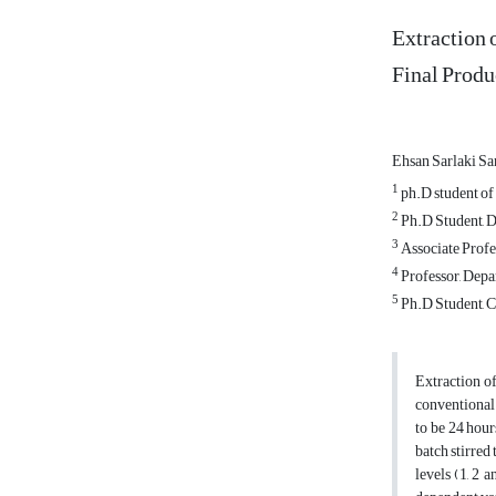
Extraction 
Final Produ
Ehsan Sarlaki Sa
1
ph.D student of
2
Ph.D Student, D
3
Associate Profe
4
Professor, Depa
5
Ph.D Student, C
Extraction of
conventional 
to be 24 hour
batch stirred
levels (1, 2 