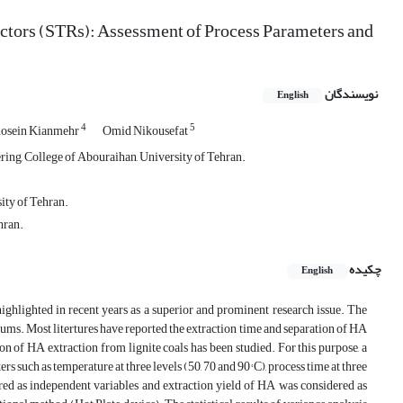
actors (STRs): Assessment of Process Parameters and
نویسندگان
English
4
5
osein Kianmehr
Omid Nikousefat
ng, College of Abouraihan, University of Tehran.
ity of Tehran.
hran.
چکیده
English
ghlighted in recent years as a superior and prominent research issue. The
iums. Most litertures have reported the extraction time and separation of HA
ion of HA extraction from lignite coals has been studied. For this purpose, a
 such as temperature at three levels (50, 70 and 90° C), process time at three
dered as independent variables and extraction yield of HA was considered as