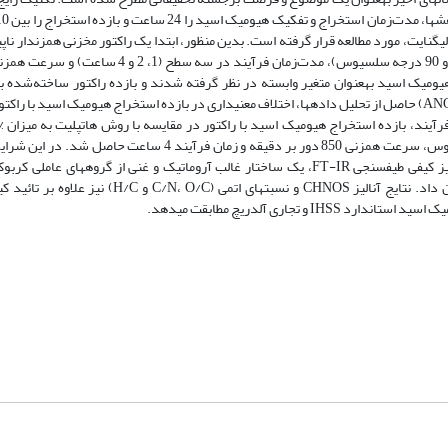
نایت، مورد مطالعه قرار گرفته است. بدین منظور، ابتدا یک راکتور مخزنی همزن­دار ناپ
سپس ساخته شد. پارامترهای عملیاتی فرآیند مانند دما در سه سطح (50، 70 و 90 درجه سلسیوس)، مدت‌ز
ه استخراج هیومیک اسید به­عنوان متغیر وابسته در نظر گرفته شدند و بازده راکتور ساخته‌شد
(دستگاه هات پلیت) مورد مقایسه قرار گرفت. نتایج آماری تجزیه واریانس (ANOVA) حاصل از تحلیل داده­ها، اختلاف معنی­داری در بازده استخراج هیومیک ا
هیومیک اسید از زغال‌سنگ­های لیگنایت، استخراج و جداسازی شد. نتایج آنالیز کیفی طیف­سنجی FT-IR، یک ساختار غالب آروماتیک و غنی از گر
هیدروکسیلی با زنجیره­های جانبی آلیفاتیک را در ساختار هیومیک اسید نشان داد. نتایج آنالیز CHNOS و
جاری آلدریچ مطابقت می­دهد.