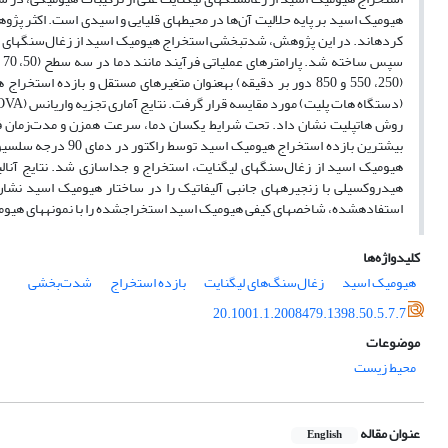
کرده­اند. در این پژوهش، شدت­بخشی استخراج هیومیک اسید از زغال‌سنگ­های لیگ
(250، 550 و 850 دور بر دقیقه) به­عنوان متغیرهای مستقل و بازد
استفاده­شده، شاخص­های کیفی هیومیک اسید استخراج­شده را با نمونه­­­های هیومیک اسید استاندارد IHSS و ت
کلیدواژه‌ها
هیومیک اسید
زغال‌سنگ‌های لیگنایت
بازده استخراج
شدت‌بخشی
20.1001.1.2008479.1398.50.5.7.7
موضوعات
محیط زیست
عنوان مقاله
English