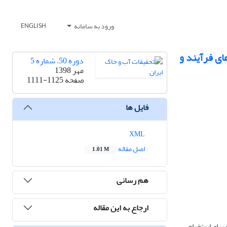
ورود به سامانه
ENGLISH
خزنی همزن‌دار (STRs): ارزیابی پارامترهای فرآیند و
دوره 50، شماره 5
مهر 1398
صفحه
1111-1125
فایل ها
XML
اصل مقاله
1.01 M
هم رسانی
ارجاع به این مقاله
 برای استخراج