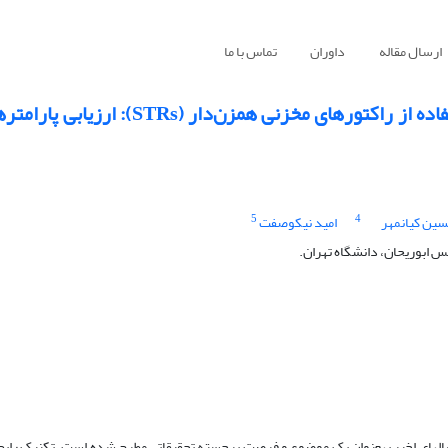
ارسال مقاله
داوران
تماس با ما
استخراج هیومیک اسید از زغال‌سنگ‌‌های لیگنایت با استفاده از راکتورهای م
5
4
ین کیانمهر
امید نیکوصفت
ابوریحان، دانشگاه تهران.
سال­های اخیر به­عنوان یک موضوع و فرصت برجسته تحقیقاتی مطرح شده است. تکنیک رایج