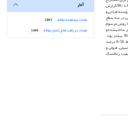
آمار
هیومیک اسید بر پایه‌ حلالیت آن‌ها در محیط­های قلیایی و اسیدی است. اکثر پژوهش­ها، مدت‌زمان استخراج و تفکیک­ هیومیک اسید را 24 ساعت و بازده استخراج را بین 10 تا %80 گزارش
یوسته طراحی و
مان فرآیند در سه سطح (1، 2 و 4 ساعت) و سرعت همزنی در سه سطح
تعداد مشاهده مقاله
2,863
ه با روش مرسوم
سید با راکتور ساخته­شده و
تعداد دریافت فایل اصل مقاله
1,484
روش‌ هات­پلیت نشان داد. تحت شرایط یکسان دما، سرعت همزن و مدت‌زمان فرآیند، بازده استخراج هیومیک اسید با راکتور در مقایسه با روش هات­پلیت به میزان %30 بیشتر بود.
بیشترین بازده استخراج هیومیک اسید توسط راکتور در دمای 90 درجه سلسیوس، سرعت همزنی 850 دور بر دقیقه و زمان فرآیند 4 ساعت حاصل شد. در این شرایط، 8/56 درصد
وه­های عاملی کربوکسیلی، فنولی و
 نسبت­های اتمی (C/N، O/C و H/C) نیز علاوه بر تائید کیفیت زغال­سنگ