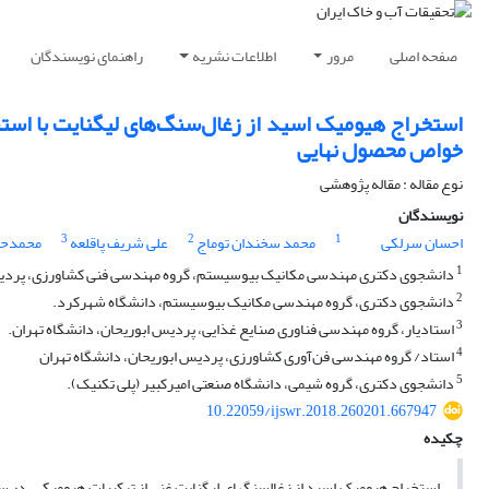
صفحه اصلی
مرور
اطلاعات نشریه
راهنمای نویسندگان
خواص محصول نهایی
نوع مقاله : مقاله پژوهشی
نویسندگان
3
2
1
احسان سرلکی
محمد سخندان توماج
علی شریف پاقلعه
محمدحس
1
دانشجوی دکتری مهندسی مکانیک بیوسیستم، گروه مهندسی فنی کشاورزی، پردیس 
2
دانشجوی دکتری، گروه مهندسی مکانیک بیوسیستم، دانشگاه شهرکرد.
3
استادیار، گروه مهندسی فناوری صنایع غذایی، پردیس ابوریحان، دانشگاه تهران.
4
استاد/ گروه مهندسی فن‌آوری کشاورزی، پردیس ابوریحان، دانشگاه تهران
5
دانشجوی دکتری، گروه شیمی، دانشگاه صنعتی امیرکبیر (پلی تکنیک).
10.22059/ijswr.2018.260201.667947
چکیده
استخراج هیومیک اسید از زغال­سنگ­های لیگنایت غنی از ترکیبات هیومیکی، در 