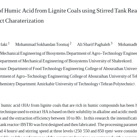
of Humic Acid from Lignite Coals using Stirred Tank Re
ct Charaterization
1
2
3
rlaki
Mohammad Sokhandan Toomaj
Ali Sharif Paghaleh
Mohamadh
 Mechanical Engineering of Biosystems, Department of Agro-Technology Engineeri
epartment of Mechanical Engineering of Biosystems, University of Shahrekord.
ssor, Department of Food Technology Engineering, College of Abouraihan, Univers
rtment of Agro-Technology Engineering, College of Abouraihan, University of Te
hemistry Department, Amirkabir University of Technology (Tehran Polytechnic).
 humic acid (HA) from lignite coals that are rich in humic compounds has been hi
technique used to extract HA is based on their solubility in alkaline and acidic med
s and the extraction efficiency between 10 to 80%. In this research, the intensificat
 tank reactor (BSTR) was first designed and then fabricated. The processing parameters
and 4 hours) and stirring speed at three levels (250, 550 and 850 rpm) were consi