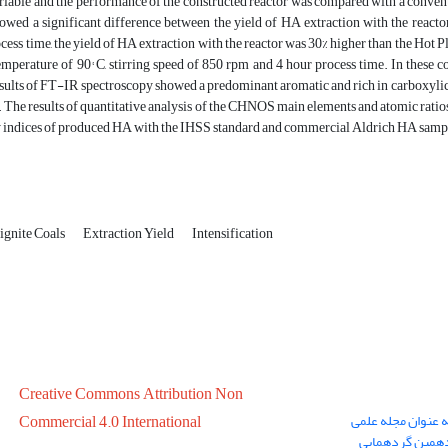
iable and the performance of the constructed reactor was compared with a conventio
ed a significant difference between the yield of HA extraction with the reactor
cess time, the yield of HA extraction with the reactor was 30% higher than the Hot P
emperature of 90° C, stirring speed of 850 rpm and 4 hour process time. In these 
esults of FT-IR spectroscopy showed a predominant aromatic and rich in carboxylic,
 The results of quantitative analysis of the CHNOS main elements and atomic ratios
ty indices of produced HA with the IHSS standard and commercial Aldrich HA samp
ignite Coals
Extraction Yield
Intensification
Creative Commons Attribution Non
ه عنوان مجله علمی
Commercial 4.0 International
در سال 1399 در پانزدهمین گردهمایی