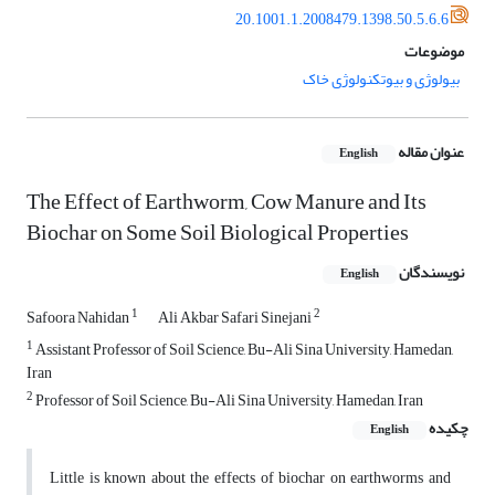
20.1001.1.2008479.1398.50.5.6.6
موضوعات
بیولوژی و بیوتکنولوژی خاک
عنوان مقاله
English
The Effect of Earthworm, Cow Manure and Its
Biochar on Some Soil Biological Properties
نویسندگان
English
1
2
Safoora Nahidan
Ali Akbar Safari Sinejani
1
Assistant Professor of Soil Science, Bu-Ali Sina University, Hamedan,
Iran
2
Professor of Soil Science, Bu-Ali Sina University, Hamedan, Iran
چکیده
English
Little is known about the effects of biochar on earthworms and