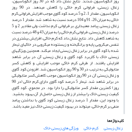
روز انکوباسیون شدند. نتایج نشان داد که در 30 روز انکوباسیون،
زغال زیستی، فراوانی کرم خاکی را کاهش می­دهد. در 90 روز
انکوباسیون، مقدار 1، 2 و 5 درصد کود گاوی موجب افزایش فراوانی کرم
خاکی به میزان 26، 91 و 104 درصد نسبت به شاهد شد. مقدار 1 درصد
زغال زیستی پیامد معنی­داری بر فراوانی کرم نداشت ولی مقادیر 2 و 5
درصد زغال زیستی، فراوانی کرم خاکی را به میزان 43 و 48 درصد نسبت
به شاهد کاهش داد. نتایج نشان داد که کرم خاکی، افزایش بیشتری در
تنفس میکروبی پایه و برانگیخته و زیست­توده میکروبی در خاک­های تیمار
شده با کود گاوی در برابر زغال زیستی ایجاد می­کند. همچنین ویژگی­های
زیستی خاک با کاربرد کود گاوی و زغال زیستی آن در برابر شاهد
افزایش یافتند. از طرفی کرم خاکی موجب افزایش و کاهش کسر
متابولیکی به ترتیب در 30 و 90 روز انکوباسیون شد. افزودن کود گاوی
و زغال زیستی آن در 90 روز انکوباسیون موجب کاهش کسر متابولیکی
در برابر شاهد شد. تیمار 5 درصد کود گاوی دارای کرم خاکی (در 90
روز) کمترین مقدار کسر متابولیکی را دارا بود. در مجموع، کود گاوی
کیفیت زیستی خاک را بیشتر از زغال زیستی حاصل از آن بهبود بخشید.
با وجود این، مقدار 1 درصد زغال زیستی کود گاوی با نداشتن پیامد
منفی بر کرم خاکی، می­تواند در بهبود کیفیت زیستی خاک نیز مفید باشد.
کلیدواژه‌ها
زغال زیستی
کرم خاکی
ویژگی های زیستی خاک