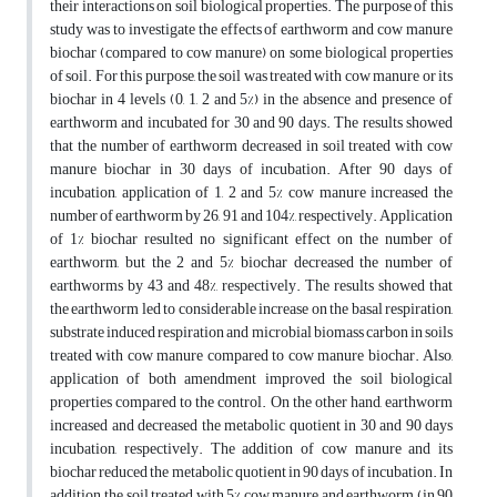
their interactions on soil biological properties. The purpose of this
study was to investigate the effects of earthworm and cow manure
biochar (compared to cow manure) on some biological properties
of soil. For this purpose, the soil was treated with cow manure or its
biochar in 4 levels (0, 1, 2 and 5%) in the absence and presence of
earthworm and incubated for 30 and 90 days. The results showed
that the number of earthworm decreased in soil treated with cow
manure biochar in 30 days of incubation. After 90 days of
incubation, application of 1, 2 and 5% cow manure increased the
number of earthworm by 26, 91 and 104%, respectively. Application
of 1% biochar resulted no significant effect on the number of
earthworm, but the 2 and 5% biochar decreased the number of
earthworms by 43 and 48%, respectively. The results showed that
the earthworm led to considerable increase on the basal respiration,
substrate induced respiration and microbial biomass carbon in soils
treated with cow manure compared to cow manure biochar. Also,
application of both amendment improved the soil biological
properties compared to the control. On the other hand, earthworm
increased and decreased the metabolic quotient in 30 and 90 days
incubation, respectively. The addition of cow manure and its
biochar reduced the metabolic quotient in 90 days of incubation. In
addition, the soil treated with 5% cow manure and earthworm (in 90