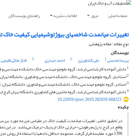
صفحه اصلی
مرور
اطلاعات نشریه
راهنمای نویسندگان
تغییرات میانمدت شاخصهای بیوژئوشیمیایی کیفیت خاک ت
نوع مقاله : مقاله پژوهشی
نویسندگان
4
3
2
1
پریسا محسنی
علی کشاورزی
احمد حیدری
الناز ملکی قلیچی
1
دانش آموخته کارشناسی ارشد، گروه علوم و مهندسی خاک دانشکده مهندسی و فنا
2
استادیار، گروه علوم و مهندسی خاک، دانشکده مهندسی و فناوری، دانشگاه تهران، 
3
استادر، گروه علوم و مهندسی خاک، دانشکده مهندسی و فناوری، دانشگاه تهران، ک
4
دانش آموخته کارشناسی ارشد، گروه ماشین های کشاورزی دانشگاه تهران کرج ایر
10.22059/ijswr.2019.282659.668223
چکیده
1396 مورد مقایسه قرار گرفت. مجموعه حداقل داده­ها با استفاده از روش تج