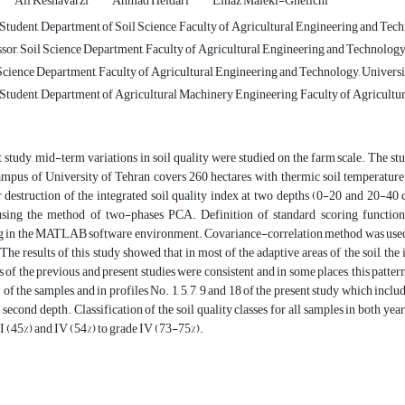
Ali Keshavarzi
Ahmad Heidari
Elnaz Maleki-Ghelichi
tudent, Department of Soil Science, Faculty of Agricultural Engineering and Techn
sor, Soil Science Department, Faculty of Agricultural Engineering and Technology, 
Science Department, Faculty of Agricultural Engineering and Technology, Universit
tudent, Department of Agricultural Machinery Engineering, Faculty of Agricultur
t study, mid-term variations in soil quality were studied on the farm scale. The s
pus of University of Tehran covers 260 hectares, with thermic soil temperature an
 destruction of the integrated soil quality index at two depths (0-20 and 20-
using the method of two-phases PCA. Definition of standard scoring functio
in the MATLAB software environment. Covariance-correlation method was used for
The results of this study showed that in most of the adaptive areas of the soil, the 
 of the previous and present studies were consistent and in some places, this pattern
of the samples, and in profiles No. 1, 5, 7, 9 and 18 of the present study which includ
e second depth. Classification of the soil quality classes for all samples in both yea
I (45%) and IV (54%) to grade IV (73-75%).