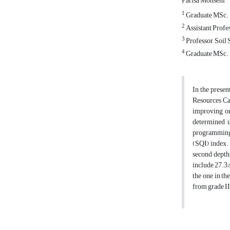
Parisa Mohseni
1
Graduate MSc. S
2
Assistant Profes
3
Professor, Soil 
4
Graduate MSc. S
In the presen
Resources Cam
improving or
determined 
programming 
(SQI) index. 
second depths
include 27.3% 
the one in th
from grade II