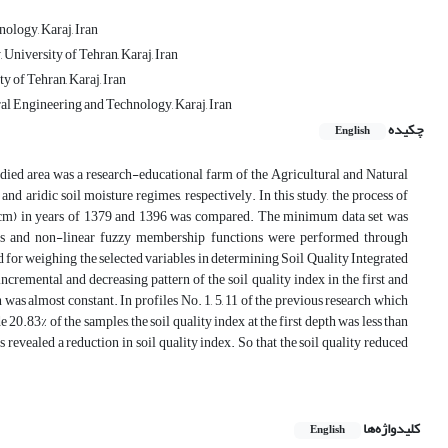
ology, Karaj, Iran
University of Tehran, Karaj, Iran
y of Tehran, Karaj, Iran
al Engineering and Technology, Karaj, Iran
چکیده
English
tudied area was a research-educational farm of the Agricultural and Natural
d aridic soil moisture regimes, respectively. In this study, the process of
40 cm) in years of 1379 and 1396 was compared. The minimum data set was
ns and non-linear fuzzy membership functions were performed through
 weighing the selected variables in determining Soil Quality Integrated
incremental and decreasing pattern of the soil quality index in the first and
 was almost constant. In profiles No. 1, 5, 11 of the previous research which
e 20.83% of the samples, the soil quality index at the first depth was less than
rs revealed a reduction in soil quality index. So that the soil quality reduced
کلیدواژه‌ها
English