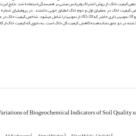
جمعی کیفیت خاک، از روش اشتراک واریانس مبتنی بر همبستگی استفاده شد. نتایج این ت
گذشته که 3/27% از نمونه­ها را شامل می­شود، و در پروفیل های شماره 1، 5، 7، 9 و 18 نمونه­برداری حاضر که 83/20% از نمونه­ها را شامل می­ش
riations of Biogeochemical Indicators of Soil Quality
2
3
4