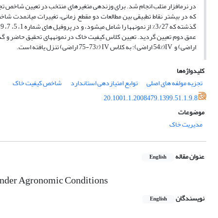
در نرم­افزار متلب انجام شد. برای وزن­دهی متغیرهای منتخب در تعیین شاخص ت
اراضی) و IV(54% اراضی)؛ به کلاس IV (75-73% اراضی) تنزل یافته است.
کلیدواژه‌ها
تجزیه مولفه های اصلی
توابع امتیازدهی استاندارد
شاخص کیفیت خاک
20.1001.1.2008479.1399.51.1.9.8
موضوعات
مدیریت خاک
عنوان مقاله
English
 under Agronomic Conditions
نویسندگان
English