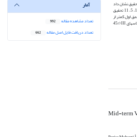
حقیق نشان داد
آمار
که در بیشتر نقاط تطبیقی بین مطالعات دو مقطع زمانی، تغییرات میان­مدت شاخص کیفیت خاک در عمق­های اول و دوم خاک انطباق خوبی داشتند. در پروفیل­های شماره 1، 5، 11 تحقیق
ود، شاخص کیفیت خاک در عمق اول کم­تر از
تعداد مشاهده مقاله
992
عمق دوم تعیین گردید. تعیین کلاس کیفیت خاک در نمونه­های تحقیق حاضر و گذشته در دو عمق نشان­دهنده کاهش کیفیت کل خاک است. به نحوی که کیفیت خاک از کلاس­های III (45%
تعداد دریافت فایل اصل مقاله
662
Mid-term Va
1