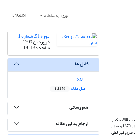
ورود به سامانه
ENGLISH
دوره 51، شماره 1
فروردین 1399
صفحه
119-133
فایل ها
XML
اصل مقاله
1.41 M
هم رسانی
در تحقیق حاضر، تغییرات میان­مدت کیفیت خاک در مقیاس مزرعه مورد بررسی قرار گرفت. منطقه­ی مورد مطالعه، مزرعه­ی آموزشی و پژوهشی دانشگاه تهران به مساحت 260 هکتار
ارجاع به این مقاله
واقع در کرج با رژیم رطوبتی-حرارتی خاک اریدیک-ترمیک می‌باشد. در این تحقیق تغییرات شاخص تجمعی کیفیت خاک در دو عمق (20-0 و 40-20 سانتی متری) در سال 1379 و سال
یت فازی غیرخطی