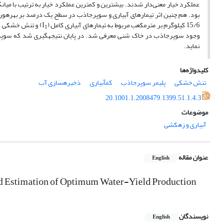
عملکرد خیار معنی‌دار شدند. بیش‎ترین و کم‎ترین عملکرد خیار به ترتیب با میانگین‌های 7/3 و 97/1 کیلوگرم در مترمربع مربوط به تیمارهای آبیاری کامل (I
15/6 کیلوگرم بر مترمکعب مربوط به تیمارهای آبیاری کامل (I
) و تنش خشکی ش
1
نماید.
کلیدواژه‌ها
تنش خشکی
پلیمر سوپرجاذب
کم‎آبیاری
ذخیره‎سازی آب
20.1001.1.2008479.1399.51.1.4.3
موضوعات
آبیاری و زهکشی
عنوان مقاله
English
nd Estimation of Optimum Water-Yield Production
نویسندگان
English