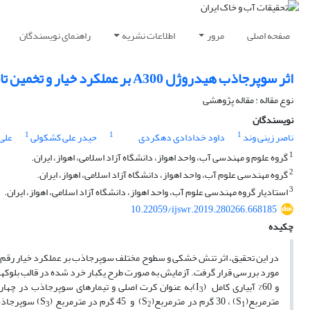
صفحه اصلی
مرور
اطلاعات نشریه
راهنمای نویسندگان
اثر سوپرجاذب هیدروژل A300 بر عملکرد خیار و تخمین تابع بهینه تولید آب – عملکرد خیار تحت شرایط تنش خشکی
نوع مقاله : مقاله پژوهشی
نویسندگان
1
1
1
ناصر زینی وند
داود خدادادی دهکردی
حیدر علی کشکولی
علی
1
گروه علوم و مهندسی آب، واحد اهواز، دانشگاه آزاد اسلامی، اهواز، ایران.
2
گروه مهندسی علوم آب، واحد اهواز، دانشگاه آزاد اسلامی، اهواز، ایران.
3
استادیار گروه مهندسی علوم آب، واحد اهواز، دانشگاه آزاد اسلامی، اهواز، ایران.
10.22059/ijswr.2019.280266.668185
چکیده
در این تحقیق، اثر تنش خشکی و سطوح مختلف سوپرجاذب بر عملکرد خیار رقم س
مورد بررسی قرار گرفت. آزمایش به صورت طرح یکبار خرد شده در قالب بلوک‎های کامل تصادفی انجام گرفت. تیمارهای آبیاری در سه سطح 100% آبیاری کامل (I
و 60% آبیاری کامل (I
)به عنوان کرت اصلی و تیمارهای سوپرجاذب در چهار
3
مترمربع(S
) ، 30 گرم در مترمربع(S
) و 45 گرم در مترمربع (S
) سوپرجاذب
3
2
1