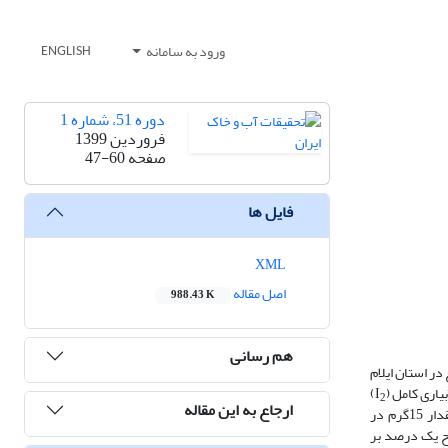
ورود به سامانه
ENGLISH
دوره 51، شماره 1
فروردین 1399
صفحه
47-60
فایل ها
XML
اصل مقاله
988.43 K
هم رسانی
ر استان ایلام
)
2
ارجاع به این مقاله
)، مقدار 15گرم در
ح یک درصد بر