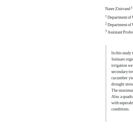
1
Naser Zinivand
1
Department of W
2
Department of W
3
Assistant Profe
In this study
Seimare regio
irrigation we
secondary tr
cucumber yie
drought stres
The maximum
Also, a quadr
with superabs
conditions.