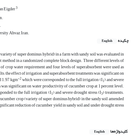
3
an Eigder
n.
.
sity, Ahvaz, Iran.
چکیده
English
 (variety of super dominus hybrid) in a farm with sandy soil was evaluated in
t method in a randomized complete block design. Three different levels of
t of crop water requirement and four levels of superabsorbent were used as
lts, the effect of irrigation and superabsorbent treatments was significant on
-2
nd 1.97 kgm
which were corresponded to the full irrigation (I
) and severe
1
ts was significant on water productivity of cucumber crop at 1 percent level.
onded to the full irrigation (I
) and severe drought stress (I
) treatments.
1
3
cucumber crop (variety of super dominus hybrid) in the sandy soil amended
gnificant reduction of cucumber yield in sandy soil and under drought stress
کلیدواژه‌ها
English