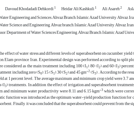
1
1
2
Davoud Khodadadi Dehkordi
Heidar Ali Kashkuli
Ali Asareh
Asl
ater Engineering and Sciences, Ahvaz Branch, Islamic Azad University, Ahvaz, Ira
ater Science and Engineering, Ahvaz branch, Islamic Azad University, Ahvaz, Iran
ssor, Department of Water Sciences Engineering, Ahvaz Branch, Islamic Azad Univer
, the effect of water stress and different levels of superabsorbent on cucumber yield
n, Elam province, Iran. Experimental design was performed according to split plo
re considered as the main treatment including 100 (I
), 80 (I
) and 60 (I
) percen
1
2
3
-2
eatment including zero (S
), 15 (S
), 30 (S
) and 45 gm
(S
). According to the resu
0
1
2
3
ld at 1 percent level. The average maximum and minimum crop yield were 3.7 a
s (I
) treatments. In addition, the effect of irrigation and superabsorbent treatmen
3
-3
 and minimum water productivity were 8.11 and 6.15 kgm
which were corresp
atic function was introduced as the optimum water-yield production function for 
orbent. Finally, it was concluded that the superabsorbent could prevent from the si