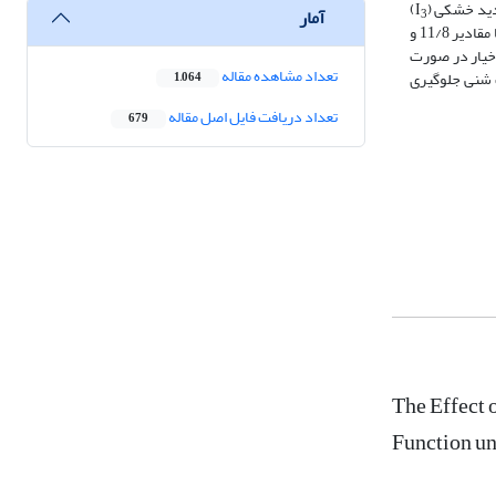
ید خشکی (I
)
آمار
3
بود. هم چنین اثر تیمارهای آبیاری و سوپرجاذب در سطح یک درصد بر بهره­وری آب خیار معنی‌دار شدند. بر اساس نتایج بیش‎ترین و کم‎ترین بهرهوری آب به ترتیب با مقادیر 11/8 و
 خیار در صورت
تعداد مشاهده مقاله
 تنش خشکی و بافت سبک شنی جلوگیری
1,064
تعداد دریافت فایل اصل مقاله
679
The Effect
Function un