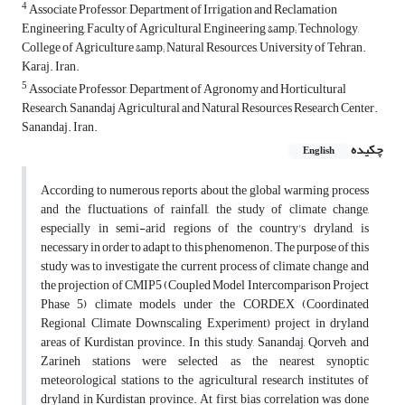
4
Associate Professor, Department of Irrigation and Reclamation
Engineering, Faculty of Agricultural Engineering &amp; Technology,
College of Agriculture &amp; Natural Resources, University of Tehran.
Karaj. Iran.
5
Associate Professor, Department of Agronomy and Horticultural
Research, Sanandaj Agricultural and Natural Resources Research Center.
Sanandaj. Iran.
چکیده
English
According to numerous reports about the global warming process
and the fluctuations of rainfall, the study of climate change,
especially in semi-arid regions of the country's dryland, is
necessary in order to adapt to this phenomenon. The purpose of this
study was to investigate the current process of climate change and
the projection of CMIP5 (Coupled Model Intercomparison Project
Phase 5) climate models under the CORDEX (Coordinated
Regional Climate Downscaling Experiment) project in dryland
areas of Kurdistan province. In this study, Sanandaj, Qorveh, and
Zarineh stations were selected as the nearest synoptic
meteorological stations to the agricultural research institutes of
dryland in Kurdistan province. At first, bias correlation was done