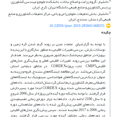
4
دانشیار، گروه زراعت و اصلاح نباتات، دانشکده علوم و مهندسی کشاورزی،
پردیس کشاورزی و منابع طبیعی دانشگاه تهران، کرج. ایران.
5
دانشیار، بخش تحقیقات علوم زراعی و باغی، مرکز تحقیقات کشاورزی و منابع
طبیعی کردستان، سنندج، ایران
10.22059/ijswr.2019.285043.668255
چکیده
با توجه به گزارشهای متعدد مبنی بر روند گرم شدن کره زمین و
نوسانات بارش، بررسی تغییرات اقلیمی به منظور سازگاری با این پدیده
به­ویژه در مناطق نیمه­خشک دیم کشور ضروری به نظر می‌رسد. هدف از
این مطالعه بررسی روند تغییرات اقلیمی فعلی و پیش‌نگری مدل‌های
اقلیمیCMIP5 تحت پروژهCORDEX در مناطق دیم‌خیز استان
کردستان می‌باشد. در این مطالعه، ایستگاه‌های سنندج، قروه و زرینه به
عنوان نزدیک‌ترین ایستگاه‌های هواشناسی سینوپتیک به ایستگاه‌های
تحقیقاتی معرف کشاورزی دیم استان کردستان انتخاب شدند. داده‌های
اقلیمی ریزمقیاس­نمایی شده پروژه CORDEX ابتدا مورد پس­پردازش
قرار گرفتند. با توجه به اینکه دوره آینده این پروژه از سال 2006 شروع
و تا سال 2100 ادامه دارد، داده‌ها به چهار دوره‌ی زمانی تقسیم‌بندی
شدند. داده‌های اقلیمی پیش‌نگری شده با داده‌های مشاهداتی دوره
زمانی 2006 تا 2017 مقایسه شدند، سپس پیش‌نگری مدل‌های اقلیمی
در دوره‌های زمانی مختلف آینده مورد بررسی قرار گرفتند. روند