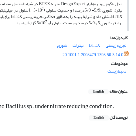
7
لیتر)، شوری (5/9- 5/0درصد) و جمعیت سلولی (10
×5 – 1سلول در میلی‌لیتر) بررسی شد. نتایج حاصل از تحقیق توانایی
7
بر لیتر، شوری 5 و 5/9 درصد و جمعیت سلولی 1و 10
×5 گزارش نمود.‌
کلیدواژه‌ها
تجزیه زیستی
BTEX
نیترات
شوری
20.1001.1.2008479.1398.50.3.14.0
موضوعات
محیط زیست
عنوان مقاله
English
 Bacillus sp. under nitrate reducing condition.
نویسندگان
English