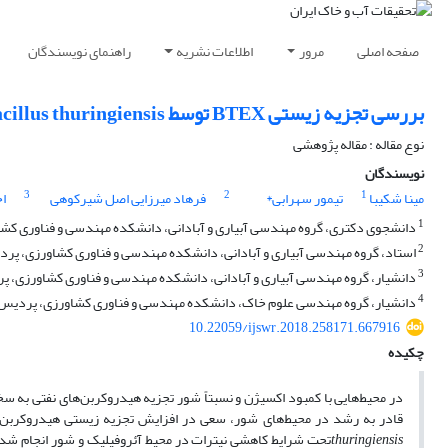
صفحه اصلی
مرور
اطلاعات نشریه
راهنمای نویسندگان
بررسی تجزیه زیستی BTEX توسط Bacillus thuringiensis و Bacillus sp. در شرایط کاهشی نیترات
نوع مقاله : مقاله پژوهشی
نویسندگان
3
2
1
مینا شکیبا
تیمور سهرابی*
فرهاد میرزایی اصل شیرکوهی
اح
1
دانشجوی دکتری، گروه مهندسی آبیاری و آبادانی، دانشکده مهندسی و فناوری کشاو
2
استاد، گروه مهندسی آبیاری و آبادانی، دانشکده مهندسی و فناوری کشاورزی، پردی
3
دانشیار، گروه مهندسی آبیاری و آبادانی، دانشکده مهندسی و فناوری کشاورزی، پر
4
دانشیار، گروه مهندسی علوم خاک، دانشکده مهندسی و فناوری کشاورزی، پردیس کشا
10.22059/ijswr.2018.258171.667916
چکیده
در محیط‌هایی با کمبود اکسیژن و نسبتاً شور تجزیه هیدروکربن‌های نفتی به سخت
قادر به رشد در محیط‌های شور، سعی در افزایش تجزیه زیستی هیدروکربن‌ها می‌شود. ای
thuringiensis