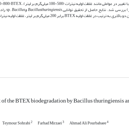
thuringiensis
Bacillus
و
Bacillus
sp.
رادر
of the BTEX biodegradation by Bacillus thuringiensis and
2
3
4
Teymour Sohrabi
Farhad Mirzaei
Ahmad Ali Pourbabaee