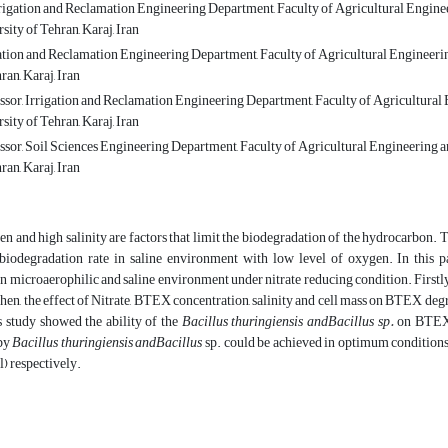
rigation and Reclamation Engineering Department, Faculty of Agricultural Enginee
sity of Tehran, Karaj, Iran
gation and Reclamation Engineering Department, Faculty of Agricultural Engineerin
ran, Karaj, Iran
ssor, Irrigation and Reclamation Engineering Department, Faculty of Agricultural
sity of Tehran, Karaj, Iran
ssor, Soil Sciences Engineering Department, Faculty of Agricultural Engineering a
ran, Karaj, Iran
n and high salinity are factors that limit the biodegradation of the hydrocarbon. The
 biodegradation rate in saline environment with low level of oxygen. In thi
in microaerophilic and saline environment under nitrate reducing condition. First
en, the effect of Nitrate, BTEX concentration, salinity and cell mass on BTEX de
is study showed the ability of the
Bacillus thuringiensis and
Bacillus sp.
on BTEX 
 by
Bacillus thuringiensis and
Bacillus
sp. could be achieved in optimum conditions;
) respectively.