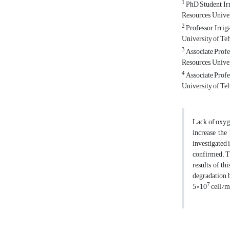
1
PhD Student, Ir
Resources, Univer
2
Professor, Irri
University of Teh
3
Associate Profe
Resources, Univer
4
Associate Profe
University of Teh
Lack of oxyge
increase the
investigated 
confirmed. Th
results of th
degradation
7
5×10
cell/ml