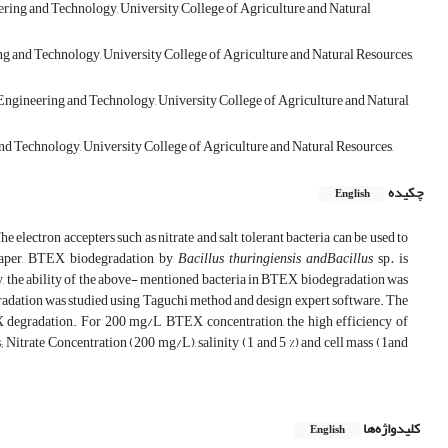
ring and Technology, University College of Agriculture and Natural
g and Technology, University College of Agriculture and Natural Resources,
 Engineering and Technology, University College of Agriculture and Natural
nd Technology, University College of Agriculture and Natural Resources,
چکیده
English
 electron accepters such as nitrate and salt tolerant bacteria can be used to
s paper, BTEX biodegradation by
Bacillus thuringiensis and
Bacillus
sp
.
is
ly, the ability of the above- mentioned bacteria in BTEX biodegradation was
gradation was studied using Taguchi method and design expert software. The
degradation. For 200 mg/L BTEX concentration, the high efficiency of
 Nitrate Concentration (200 mg/L), salinity (1 and 5 %) and cell mass (1and
کلیدواژه‌ها
English