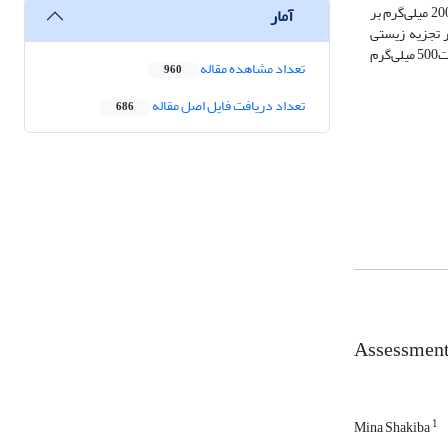
مدل تاگوچی و نرم‌افزار Design Expert تجزیه BTEX در شرایط محیطی مختلف با تغییر در عواملی مانند غلظت اولیه نیترات (500-100 میلی‌گرم بر لیتر)، BTEX (200-800 میلی‌گرم بر
آمار
 تجزیه زیستی
BTEX نشان داد و شرایط بهینه را به‌منظور حداکثر تجزیه زیستی BTEX برای این دو باکتری‌ به ترتیب در غلظت اولیه BTEX برابر 200 میلی‌گرم بر لیتر، غلظت اولیه نیترات500 میلی‌گرم
تعداد مشاهده مقاله
960
تعداد دریافت فایل اصل مقاله
686
Assessment 
1
Mina Shakiba