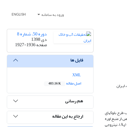
ورود به سامانه
ENGLISH
دوره 50، شماره 8
دی 1398
صفحه
1927-1936
فایل ها
XML
اصل مقاله
483.16 K
ایـران
هم رسانی
 طرح بلوک­های
ارجاع به این مقاله
دی) به‌عنوان کرت­های اصلی و کودهای زیستی (نیتراژین عمومی + 60% نیتروژن خالص از منبع اوره
)– نیتروجی
4