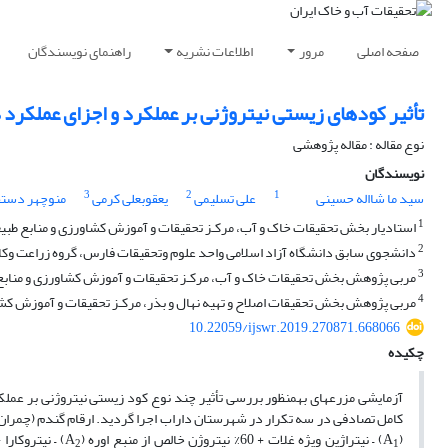
صفحه اصلی
مرور
اطلاعات نشریه
راهنمای نویسندگان
تأثیر کود‌های زیستی نیتروژنی بر عملکرد و اجزای عملکرد
نوع مقاله : مقاله پژوهشی
نویسندگان
3
2
1
سید ما شااله حسینی
علی تسلیمی
یعقوبعلی کرمی
منوچهر دستف
1
استادیار بخش تحقیقات خاک و آب، مرکـز تحقیقات و آموزش کشاورزی و منابع طبیع
2
دانشجوی سابق دانشگاه آزاد اسلامی واحد علوم وتحقیقات فارس، گروه زراعت وک
3
مربی پژوهش بخش تحقیقات خاک و آب، مرکـز تحقیقات و آموزش کشاورزی و منابع طب
4
مربی پژوهش بخش تحقیقات اصلاح و تهیه نهال و بذر، مرکـز تحقیقات و آموزش کشاو
10.22059/ijswr.2019.270871.668066
چکیده
آزمایشی مزرعه­ای به­منظور بررسی تأثیر چند نوع کود زیستی نیتروژنی بر عم
(A
) – نیتراژین ویژه غلات + 60% نیتروژن خالص از منبع اوره (A
) – نیتروکارا + 60% نیتروژن خالص از منبع ا
2
1