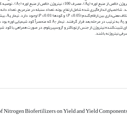
) – مصرف 100% نیتروژن خالص از منبع اوره (A
) – توصیه 
7
6
شد. شاخص­های اندازه‌گیری شده شامل ارتفاع بوته، تعداد سنبله در مترمربع، تعداد دانه
لاف معنی‌داری بین ارقام گندم (
≤0.05) و کودها (
P
≤0.01) وجود دارد. تیمار A
P
، بیش
4
و A
به ترتیب در مرحله بعد قرار گرفتند. تیمار A
که منحصراٌ کود شیمیایی اوره بود د
7
5
ی تثبیت‌کننده نیتروژن از جنس ازتوباکتر و آزوسپیریلوم، در صورت همراهی با کود شیم
صرفی نیتروژنه باشند.
of Nitrogen Biofertilizers on Yield and Yield Componen