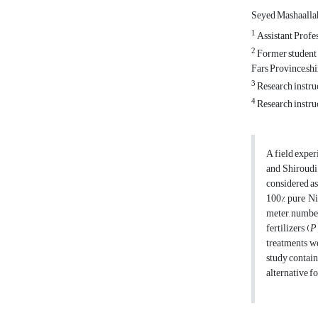
Seyed Mashaalla
1
Assistant Profe
2
Former student 
Fars Province,shi
3
Research instru
4
Research instru
A field exper
and Shiroudi
considered as
100% pure Ni
meter, number
fertilizers (
P
treatments we
study contain
alternative f