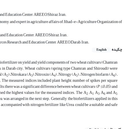
 and Education Center, AREEO,Shiraz, Iran.
omy, and expert in agriculture affairs of Jihad-e-Agriculture Organization of
 and Education Center, AREEO,Shiraz, Iran.
urces Research and Education Center, AREEO,Darab, Iran.
چکیده
English
n biofertilizer on yield and yield components of two wheat cultivars (Chamran
ns in Darab city. Wheat cultivars (spring type Chamran and Shiroudi) were
al (A
) –Nitrokara (A
) –Nitroxin (A
) – Nitrogy (A
) – Nitrogen biofarm (A
) –
2
3
4
5
6
s. The measured indices included plant height, number of spikes per square
lts, there was a significant difference between wheat cultivars (
P ≤0.05
) and
ned the highest values for the measured indices. The A
, A
, A
, A
and A
2
1
3
6
5
 was arranged in the next step. Generally, the biofertilizers applied in this
ccompanied with nitrogen fertilizer like Urea, could be a suitable and safe