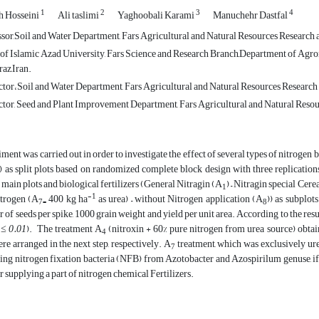
1
2
3
4
h Hosseini
Ali taslimi
Yaghoobali Karami
Manuchehr Dastfal
ssor,Soil and Water Department, Fars Agricultural and Natural Resources Research
of Islamic Azad University, Fars Science and Research Branch,ِDepartment of Agron
raz,Iran.
ctor،Soil and Water Department, Fars Agricultural and Natural Resources Research
ctor, Seed and Plant Improvement Department, Fars Agricultural and Natural Reso
iment was carried out in order to investigate the effect of several types of nitroge
) as split plots based on randomized complete block design with three replicatio
 main plots and biological fertilizers (General Nitragin (A
) – Nitragin special Cere
1
-1
trogen (A
400 kg ha
as urea) – without Nitrogen application (A
)) as subplot
7=
8
 of seeds per spike, 1000 grain weight and yield per unit area. According to the resu
 ≤ 0.01
). The treatment A
(nitroxin + 60% pure nitrogen from urea source) obtai
4
re arranged in the next step, respectively. A
treatment, which was exclusively urea,
7
ing nitrogen fixation bacteria (NFB) from Azotobacter and Azospirilum genuse, if a
or supplying a part of nitrogen chemical Fertilizers.