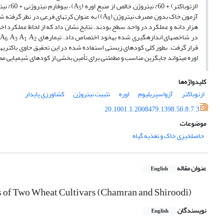
(ازتوباکتر) + 60% نیتروژن خالص از منبع اوره (A
) – بیوفارم نیتروژنی + 60% نیتروژن خالص از منبع اوره (A
5
آزمون خاک بدون مصرف نیتروژن (A
)) به عنوان کرت­های فرعی در نظر گرفته 
8
هزار دانه و عملکرد در واحد سطح بودند. نتایج نشان داد که از لحاظ عملکرد اخت
در شاخص­های اندازه­گیری شده به­خود اختصاص داد. تیمار­های A
,A
,A
,A
6
3
1
2
قرار گرفت. بطور کلی کودهای زیستی استفاده شده در این تحقیق حاوی باکتری­ها
اوره می­تواند جایگزین مناسب و مطمئنی برای تأمین بخشی از کودهای شیمیایی م
کلیدواژه‌ها
ازتوباکتر
آزواسپریلیوم
اوره
تثبیت نیتروژن
کشاورزی پایدار
20.1001.1.2008479.1398.50.8.7.3
موضوعات
حاصلخیزی خاک و تغذیه گیاه
عنوان مقاله
English
ts of Two Wheat Cultivars (Chamran and Shiroodi)
نویسندگان
English