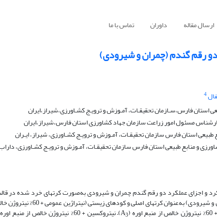
ارسال مقاله
داوران
تماس با ما
 دو رقم گندم (چمران و شیرودی)
4
ال
ی استان فارس،سـازمان تحقیقـات، آمـوزش و ترویـج کشـاورزی،شیراز،ایران
ارشناس مسئول امور زراعت سازمان جهاد کشاورزی استان فارس،شیراز،ایران
یعی استان فارس سازمان تحقیقـات، آمـوزش و ترویـج کشـاورزی، شیراز، ایـران
رزی و منابع طبیعی استان فارس سازمان تحقیقـات، آمـوزش و ترویـج کشـاورزی، داراب، 
لکرد و اجزای عملکرد دو رقم گندم چمران و شیرودی به‌صورت کرت­های خرد شده در قالب
کامل تصادفی در سه تکرار در شهرستان داراب اجرا گردید. ارقام گندم (چمران و شیرو
وره (A
)– نیتروکسین + 60% نیتروژن خالص از منبع اوره (A
3