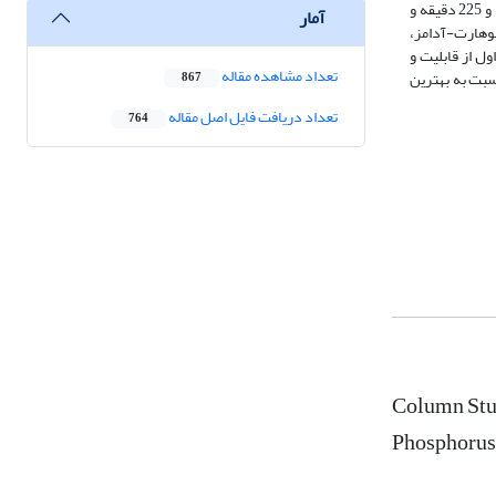
داد که مقدار ظرفیت جذب تعادلی با افزایش غلظت اصلاح کننده از 08/0 به 23/0 میلی­گرم در لیتر افزایش یافت. غلظت 25 میلی­گرم در لیتر با زمان شکست و اشباع 15 و 225 دقیقه و
آمار
 بوهارت-آدامز،
 از قابلیت و
تعداد مشاهده مقاله
 مربعات و خی­دو نسبت به بهترین
867
تعداد دریافت فایل اصل مقاله
764
Column Stud
Phosphorus 