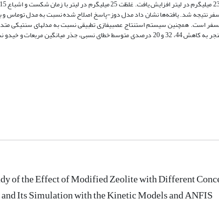
لیت و حذف فسفر نتیجه شد. یافته‌ها نشان داد مدل دوز-پاسخ اصلاح شده نسبت به مدل توماس و
ر است. همچنین سیستم استنتاج عصبی­فازی تطبیقی نسبت به مدل­های سنتیکی متداول
دقت بیشتری در تخمین غلظت خروجی از ستون جذب فسفر برخوردار بوده و منجر به کاهش 44، 32 و 20 درصدی متوسط خطای نسبی، جذر میانگین
y of the Effect of Modified Zeolite with Different Conce
and Its Simulation with the Kinetic Models and ANFIS