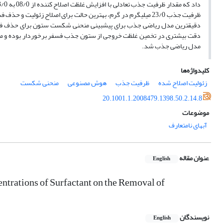
ظرفیت جذب 23/0 میلی­گرم در گرم، بهترین حالت برای اصلاح زئو
دقیق­ترین مدل ریاضی جذب برای پیش­بینی منحنی شکست ستون برای حذف فسف
مدل ریاضی جذب شد.
کلیدواژه‌ها
زئولیت اصلاح شده
ظرفیت جذب
هوش مصنوعی
منحنی شکست
20.1001.1.2008479.1398.50.2.14.8
موضوعات
آبهای نامتعارف
عنوان مقاله
English
ntrations of Surfactant on the Removal of
نویسندگان
English