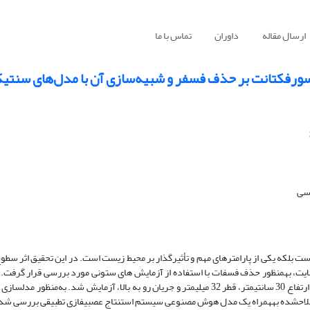
ارسال مقاله
داوران
تماس با ما
رفکتانت بر حذف فسفر و شبیه‌سازی آن با مدل‌های سنتیکی و S
اسی
ت بلکه یکی از پارامترهای مهم و تأثیر­گذار بر محیط زیست است. در این تحقیق اثر سط
ولایت، به­منظور حذف فسفات با استفاده از آزمایش های ستونی مورد بررسی قرار گرفت. ب
اثر زئولیت اصلاح­شده با غلظت­های 0، 10، 20 و 25 میلی­گرم در لیتر با ستون­هایی با ارتفاع 30 سانتی­متر، قطر 32 میلی­متر و جریان رو به بالا، آزم
ح­شده به­همراه یک مدل هوش مصنوعی سیستم استنتاج عصبی­فازی تطبیقی بررسی شدند