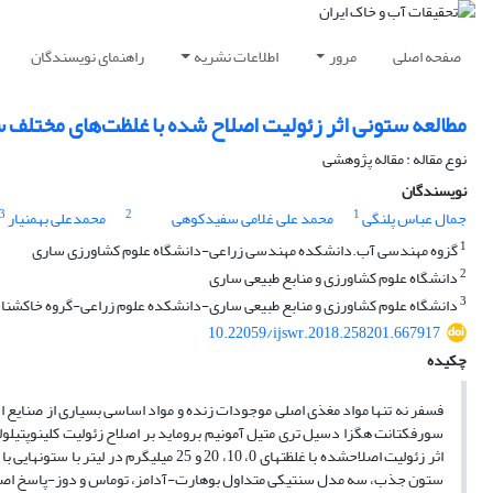
صفحه اصلی
مرور
اطلاعات نشریه
راهنمای نویسندگان
مطالعه ستونی اثر زئولیت اصلاح شده با غلظت‌های مختلف سو
نوع مقاله : مقاله پژوهشی
نویسندگان
3
2
1
جمال عباس پلنگی
محمد علی غلامی سفیدکوهی
محمدعلی بهمنیار
1
گزوه مهندسی آب.دانشکده مهندسی زراعی-دانشگاه علوم کشاورزی ساری
2
دانشگاه علوم کشاورزی و منابع طبیعی ساری
3
دانشگاه علوم کشاورزی و منابع طبیعی ساری-دانشکده علوم زراعی-گروه خاکشن
10.22059/ijswr.2018.258201.667917
چکیده
فسفر نه تنها مواد مغذی اصلی موجودات زنده و مواد اساسی بسیاری از صنایع اس
سورفکتانت هگزا دسیل تری­ متیل ­آمونیم ­بروماید بر اصلاح زئولیت کلینوپتیل
ستون جذب، سه مدل­ سنتیکی متداول بوهارت-آدامز، توماس و دوز-پاسخ اصلا