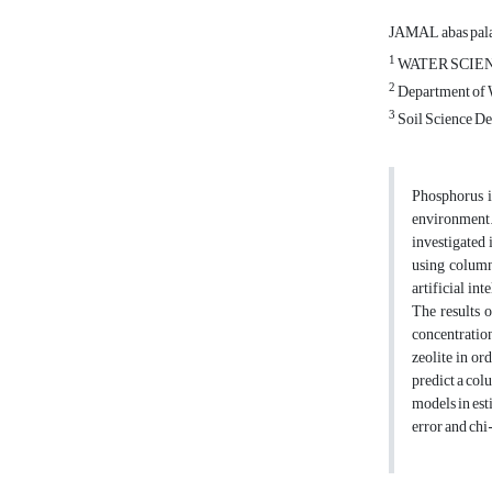
JAMAL abas pal
1
WATER SCIEN
2
Department of W
3
Soil Science De
Phosphorus i
environment.
investigated 
using column
artificial in
The results 
concentratio
zeolite in o
predict a col
models in est
error and chi