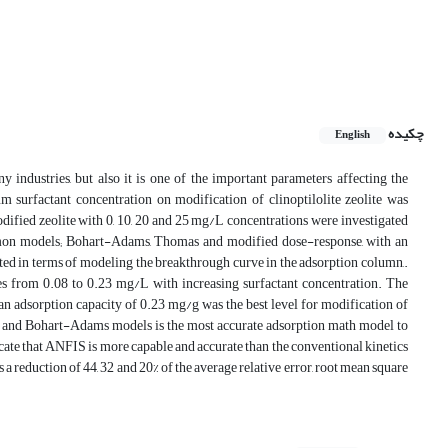
چکیده
English
 industries, but also it is one of the important parameters affecting the
m surfactant concentration on modification of clinoptilolite zeolite was
odified zeolite with 0, 10, 20 and 25 mg/L concentrations were investigated
mon models; Bohart-Adams, Thomas and modified dose-response, with an
ted in terms of modeling the breakthrough curve in the adsorption column,.
ses from 0.08 to 0.23 mg/L with increasing surfactant concentration. The
n adsorption capacity of 0.23 mg/g was the best level for modification of
 and Bohart-Adams models is the most accurate adsorption math model to
icate that ANFIS is more capable and accurate than the conventional kinetics
 reduction of 44, 32 and 20% of the average relative error, root mean square