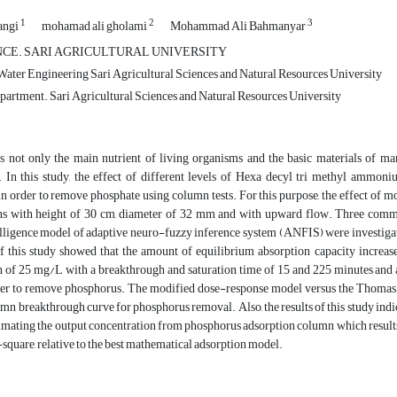
1
2
3
angi
mohamad ali gholami
Mohammad Ali Bahmanyar
CE. SARI AGRICULTURAL UNIVERSITY
ater Engineering Sari Agricultural Sciences and Natural Resources University
partment. Sari Agricultural Sciences and Natural Resources University
s not only the main nutrient of living organisms and the basic materials of many
 In this study, the effect of different levels of Hexa decyl tri methyl ammoniu
in order to remove phosphate using column tests. For this purpose, the effect of m
s with height of 30 cm, diameter of 32 mm and with upward flow. Three com
telligence model of adaptive neuro-fuzzy inference system (ANFIS) were investiga
of this study showed that the amount of equilibrium absorption capacity increa
n of 25 mg/L with a breakthrough and saturation time of 15 and 225 minutes and a
rder to remove phosphorus. The modified dose-response model versus the Thomas
umn breakthrough curve for phosphorus removal. Also, the results of this study ind
imating the output concentration from phosphorus adsorption column which results a
-square, relative to the best mathematical adsorption model.