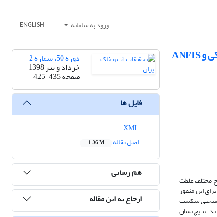
ورود به سامانه
ENGLISH
ANFI
دوره 50، شماره 2
خرداد و تیر 1398
صفحه
425-435
فایل ها
XML
اصل مقاله
1.06 M
هم رسانی
وح مختلف غلظت
رای این منظور
ارجاع به این مقاله
ایش شد. به‌منظور مدل­سازی منحنی شکست
. نتایج نشان