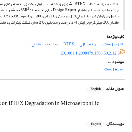
غلظت نیترات، غلظت BTEX، شوری و جمعیت سلولی به‌صو
2
چندجمله‌ای توسط نرم‌افزار Design Expert برای تجزیه با %85R
مقدار 200 میلی‌گرم بر لیتر، 2/4 درصد و همچنین با کاهش غلظت نیترات به مقدار 400 میلی‌گرم بر لیتر 9 درصد کاهش در تجزیه BTEX مشاهده شد.
کلیدواژه‌ها
تجزیه زیستی
بهینه سازی
BTEX
مدل چندجمله ای
20.1001.1.2008479.1398.50.2.12.6
موضوعات
محیط زیست
عنوان مقاله
English
ass on BTEX Degradation in Microaerophilic
نویسندگان
English