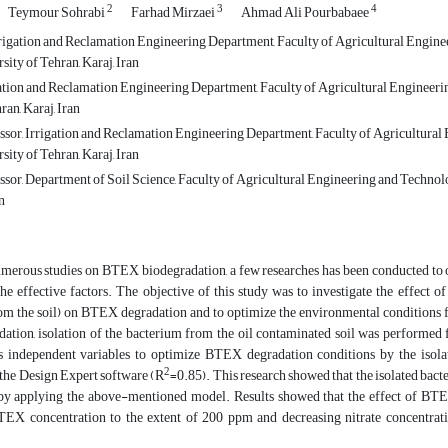
2
3
4
Teymour Sohrabi
Farhad Mirzaei
Ahmad Ali Pourbabaee
rigation and Reclamation Engineering Department, Faculty of Agricultural Enginee
sity of Tehran, Karaj, Iran
gation and Reclamation Engineering Department, Faculty of Agricultural Engineerin
ran, Karaj, Iran
ssor, Irrigation and Reclamation Engineering Department, Faculty of Agricultural
sity of Tehran, Karaj, Iran
ssor, Department of Soil Science, Faculty of Agricultural Engineering and Technolo
n
umerous studies on BTEX biodegradation, a few researches has been conducted to o
he effective factors. The objective of this study was to investigate the effect of
om the soil) on BTEX degradation and to optimize the environmental conditions f
tion, isolation of the bacterium from the oil contaminated soil was performed fi
s independent variables to optimize BTEX degradation conditions by the isola
2
 the Design Expert software (R
=0.85). This research showed that the isolated bac
by applying the above-mentioned model. Results showed that the effect of BTEX
TEX concentration to the extent of 200 ppm and decreasing nitrate concentrat