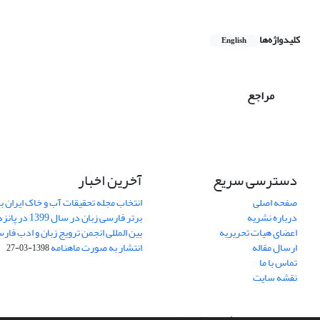
کلیدواژه‌ها
English
مراجع
دسترسی سریع
آخرین اخبار
صفحه اصلی
انتخاب مجله تحقیقات آب و خاک ایران ب
درباره نشریه
برتر فارسی زبان 
اعضای هیات تحریریه
بین المللی انجمن ترویج زبان و ادب فار
ارسال مقاله
انتشار به صورت ماهنامه
1398-03-27
تماس با ما
نقشه سایت
سامانه مدیریت نشریات علمی.
طراحی و پیاده سازی از
سیناوب