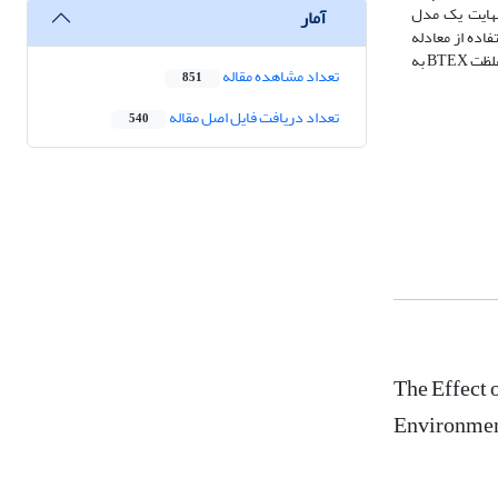
ر نهایت یک مدل
آمار
 شده برای تجزیه BTEX مناسب و با استفاده از معادله
حاصل می‌توان شرایط را برای تجزیه‌زیستی با کارایی بالاتر مهیا نمود. نتایج نشان داد که غلظت اولیه BTEX و نیترات در تجزیهBTEX معنی‌دار است، بطوریکه با افزایش غلظت BTEX به
تعداد مشاهده مقاله
851
تعداد دریافت فایل اصل مقاله
540
The Effect 
Environme