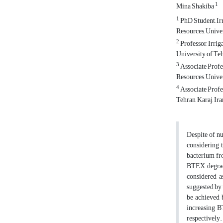
1
Mina Shakiba
1
PhD Student, Ir
Resources, Univer
2
Professor, Irri
University of Teh
3
Associate Profe
Resources, Univer
4
Associate Profe
Tehran, Karaj, Ira
Despite of n
considering t
bacterium fr
BTEX degrada
considered a
suggested by
be achieved 
increasing B
respectively.