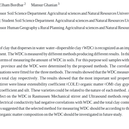
2
3
Elham Bordbar
Mansur Ghanian
ssor, Soil Science Department, Agricultural sciences and Natural Resources Univer
Student, Soil Science Department, Agricultural sciences and Natural Resources Un
ssor, Human Geography & Rural Planning, Agricultural sciences and Natural Resour
of clay that disperses in water, water-dispersible clay (WDC), is recognized as an im
ent. The WDC is measured by different methods producing different results. In thi
erms of measuring the amount of WDC in soils. For this purpose soil samples with
 province and the WDC were determined by the proposed methods. The correlati
ations were fitted for the three methods. The results showed that the WDC measur
m total clay, respectively. The results showed that the most important soil pro
irrer were linear extensibility coefficient (COLE), organic matter (OM), clay, gy
 coefficient and silt. These varieties could be related to the nature of each method.
ct on the WDC in Rasmussen, Mechanical stirrer, and Ultrasound methods, respe
lectrical conductivity had negative correlations with WDC, and the total clay cont
 is suggested that the selected method for measuring WDC should be according to the 
d organic matter composition on the WDC should be investigated in future study.