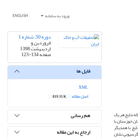
ورود به سامانه
ENGLISH
دوره 50، شماره 1
فروردین و
اردیبهشت 1398
صفحه
123-134
فایل ها
XML
اصل مقاله
819.31 K
ه نتایج هر یک
هم رسانی
ان خوزستان با
یج با همدیگر
ارجاع به این مقاله
صد از رس کل بود. همچنین تحلیل رگرسیونی نشان