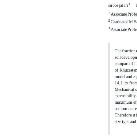
1
siroos jafari
1
Associate Profe
2
Graduated M.Sc 
3
Associate Profe
The fraction 
soil developm
compared in t
of Khuzestan
model and equ
14.1 (%) fro
Mechanical st
extensibility
maximum effe
sodium, and e
Therefore, it
size, type an