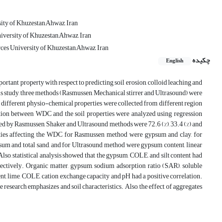
sity of Khuzestan,Ahwaz, Iran
iversity of Khuzestan,Ahwaz, Iran
ces University of Khuzestan,Ahwaz, Iran
چکیده
English
portant property with respect to predicting soil erosion, colloid leaching and
s study, three methods (Rasmussen, Mechanical stirrer and Ultrasound) were
 different physio-chemical properties were collected from different region
on between WDC and the soil properties were analyzed using regression
ed by Rasmussen, Shaker and Ultrasound methods were 72.6 (%), 33.4 (%) and
perties affecting the WDC for Rasmussen method were gypsum and clay, for
psum and total sand, and for Ultrasound method were gypsum content, linear
 Also, statistical analysis showed that the gypsum, COLE, and silt content had
ctively. Organic matter, gypsum, sodium adsorption ratio (SAR), soluble
ent, lime, COLE, cation exchange capacity and pH had a positive correlation.
research emphasizes and soil characteristics. Also, the effect of aggregates