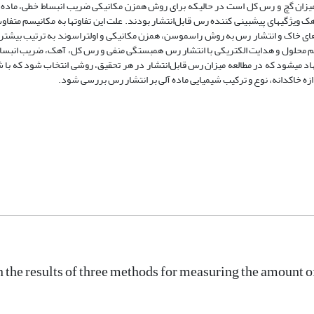
میزان گچ و رس کل است در حالیکه برای روش همزن مکانیکی ضریب انبساط خطی، ماده 
یژگی­های پیش­بینی کننده رس قابل‌انتشار بودند. علت این تفاوت­ها به مکانیسم متفاوت
‌های خاک و انتشار رس به روش راسموسن، همزن مکانیکی و اولتراسوند به ترتیب بیشت
م محلول و هدایت الکتریکی با انتشار رس همبستگی منفی و رس کل، آهک، ضریب انبسا
د می­شود که در مطالعه میزان رس قابل‌انتشار در هر تحقیق، روشی انتخاب شود که با ش
ازه خاکدانه، نوع و ترکیب شیمیایی ماده آلی بر انتشار رس بررسی شود.
the results of three methods for measuring the amount o