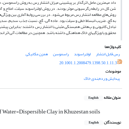
داد مهمترین عامل اثرگذار بر پیش­بینی میزان انتشار رس به روش راسموسن، 
شن کل در رابطه رگرسیونی موثر بودند. در روش اولتراسوند سیلت، املاح و آهک و
روش‌های مطالعه انتشار رس مربوط می‌شود. در بررسی روابط آماری بین ویژگی
به گچ، ضریب انبساط خطی و سیلت بود. ماده آلی، گچ، نسبت جذب سدیم، سدی
تبادل کاتیونی و پ‌هاش همبستگی مثبتی با انتشار رس داشتند؛ بنابراین پیشنها
محقق و یا ویژگی­های خاک هماهنگی داشته باشد. همچنین در مطالعات آتی اثر اند
کلیدواژه‌ها
رس قابل انتشار
اولتراسوند
راسموسن
همزن مکانیکی
20.1001.1.2008479.1398.50.1.11.3
موضوعات
پیدایش و رده‌بندی خاک
عنوان مقاله
English
f Water-Dispersible Clay in Khuzestan soils
نویسندگان
English