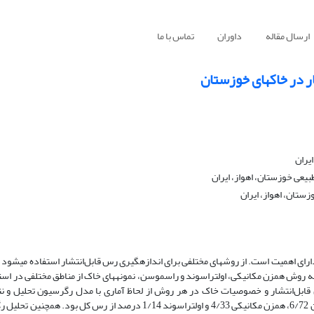
ارسال مقاله
داوران
تماس با ما
ر در خاکهای خوزستان
یران
یعی خوزستان، اهواز، ایران
ستان، اهواز، ایران
ای اهمیت است. از روش­های مختلفی برای اندازه­گیری رس قابل‌انتشار استفاده می­شود ک
سه روش همزن مکانیکی، اولتراسوند و راسموسن، نمونه­های خاک‌ از مناطق مختلفی در است
بل‌انتشار و خصوصیات خاک در هر روش از لحاظ آماری با مدل رگرسیون تحلیل و نتا
مقایسه شد. نتایج نشان داد میانگین میزان رس قابل‌انتشار در روش راسموسن 6/72، همزن مکانیکی 4/33 و اولتراسوند 1/14 در