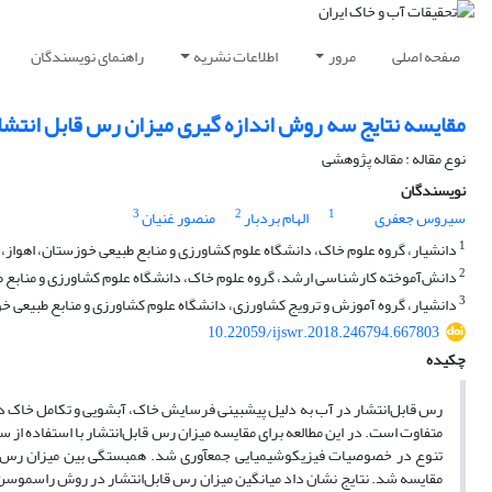
صفحه اصلی
مرور
اطلاعات نشریه
راهنمای نویسندگان
مقایسه نتایج سه روش اندازه گیری میزان رس قابل انتشا
نوع مقاله : مقاله پژوهشی
نویسندگان
3
2
1
سیروس جعفری
الهام بردبار
منصور غنیان
1
دانشیار، گروه علوم خاک، دانشگاه علوم کشاورزی و منابع طبیعی خوزستان، اهواز، ا
2
دانش‌آموخته کارشناسی ارشد، گروه علوم خاک، دانشگاه علوم کشاورزی و منابع طب
3
دانشیار، گروه آموزش و ترویج کشاورزی، دانشگاه علوم کشاورزی و منابع طبیعی خوز
10.22059/ijswr.2018.246794.667803
چکیده
رس قابل‌انتشار در آب به دلیل پیش­بینی فرسایش خاک، آبشویی و تکامل خاک دار
متفاوت است. در این مطالعه برای مقایسه میزان رس قابل‌انتشار با استفاده از 
تنوع در خصوصیات فیزیکوشیمیایی جمع­آوری شد. همبستگی بین میزان رس قا