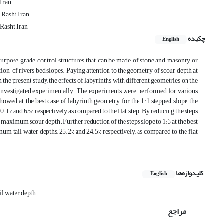
 Iran
 Rasht, Iran
Rasht, Iran
چکیده
English
s purpose, grade control structures that can be made of stone and masonry or
ion of rivers bed slopes. Paying attention to the geometry of scour depth at
 the present study, the effects of labyrinths with different geometries on the
e investigated experimentally. The experiments were performed for various
showed at the best case of labyrinth geometry for the 1:1 stepped slope, the
and 65%, respectively as compared to the flat step. By reducing the steps
e maximum scour depth. Further reduction of the steps slope to 1:3 at the best
tail water depths, 25.2% and 24.5% respectively, as compared to the flat
کلیدواژه‌ها
English
il water depth
مراجع