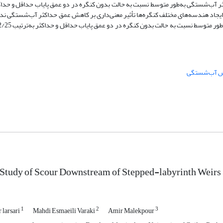
 کنگره‌ها، عمق حداکثر آب‌شستگی به‌طور متوسط نسبت به حالت بدون کنگره در دو عمق پایاب حداقل و حد
ان 1/30 و 65 درصد کاهش می‌یابد. با تغییر شیب کارگذاری پلکان‌ها به 1:2، ایجاد هندسه‌های مختلف کنگره‌ها تأثیر معنی‌داری بر کاهش عمق حداکثر 
 آب‌شستگی
Study of Scour Downstream of Stepped-labyrinth Weirs
1
2
3
 larsari
Mahdi Esmaeili Varaki
Amir Malekpour