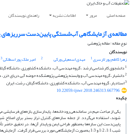
صفحه اصلی
مرور
اطلاعات نشریه
راهنمای نویسندگان
مطالعه ی آزمایشگاهی آب‌شستگی پایین‌دست سرریزهای پل
نوع مقاله : مقاله پژوهشی
نویسندگان
3
2
1
زهرا کاظم پور لارسری
مهدی اسمعیلی ورکی
امیر ملک پور اسطلکی
1
دانشجوی کارشناسی ارشد ، گروه مهندسی آب، دانشکده کشاورزی، دانشگاه گیلان
2
دانشیار، گروه مهندسی آب و وابسته پژوهشی پژوهشکده حوضه آبی دریای خزر، دا
3
استادیار، گروه مهندسی آب، دانشکده کشاورزی، دانشگاه گیلان، رشت، ایران
10.22059/ijswr.2018.246313.667796
چکیده
یکی از مباحث مهم در ساماندهی رودخانه‌ها، پایدار‌سازی بازه‌های فرسایشی می‌ب
شوند، استفاده می‌گردد. از جمله سازه‌های کنترل تراز بستر برای اصلاح ش
پایین‌دست این سازه‌ها به‌منظور طراحی ایمن و پایدار آن‌ها، در تحقیق حاضر 
شیب 1:1، 1:2 و 1:3 به‌صورت آزمایشگاهی مورد بررسی قرار گرفت. 