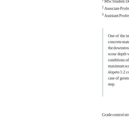
1
MSc Student, Dep
2
Associate Profes
3
Assistant Profes
One of the im
concrete mate
the downstrea
scour depth 
conditions of
maximum scour
slopeto 1:2, 
case of geom
step.
Grade control st