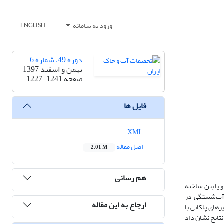
ورود به سامانه
ENGLISH
دوره 49، شماره 6
بهمن و اسفند 1397
صفحه
1227-1241
فایل ها
XML
اصل مقاله
2.01 M
هم رسانی
و یا بتن ساخته
ق آب‌شستگی در
ارجاع به این مقاله
های پلکانی با
 نتایج نشان داد