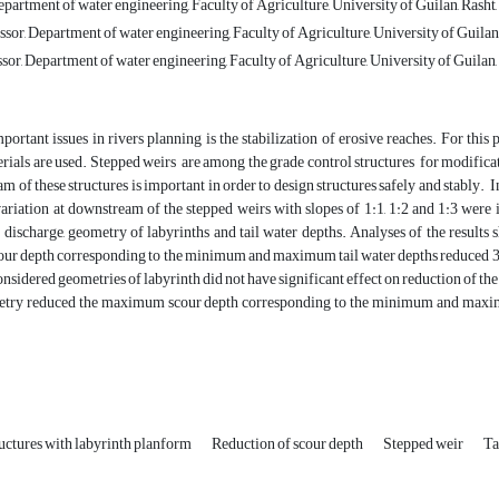
artment of water engineering, Faculty of Agriculture, University of Guilan, Rasht,
sor, Department of water engineering, Faculty of Agriculture, University of Guilan,
sor, Department of water engineering, Faculty of Agriculture, University of Guilan, 
portant issues in rivers planning is the stabilization of erosive reaches. For thi
rials are used. Stepped weirs are among the grade control structures for modificat
m of these structures is important in order to design structures safely and stably. In
variation at downstream of the stepped weirs with slopes of 1:1, 1:2 and 1:3 wer
 discharge, geometry of labyrinths and tail water depths. Analyses of the results 
 depth corresponding to the minimum and maximum tail water depths reduced 30.1% 
considered geometries of labyrinth did not have significant effect on reduction of th
etry reduced the maximum scour depth corresponding to the minimum and maximum 
ructures with labyrinth planform
Reduction of scour depth
Stepped weir
Ta