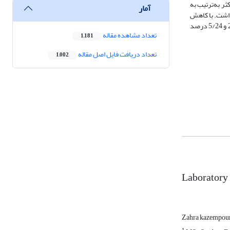
اکثر به‌ترتیب به
آمار
آب‌شستگی نداشت. با کاهش
شیب کارگذاری پلکان‌ها به 1:3 در بهترین هندسه، عمق حداکثر آب‌شستگی به‌طور متوسط نسبت به حالت بدون کنگره در دو عمق پایاب حداقل و حداکثر به‌ترتیب 2/25 و 5/24 درصد
تعداد مشاهده مقاله
1,181
تعداد دریافت فایل اصل مقاله
1,002
Laboratory 
Zahra kazempour