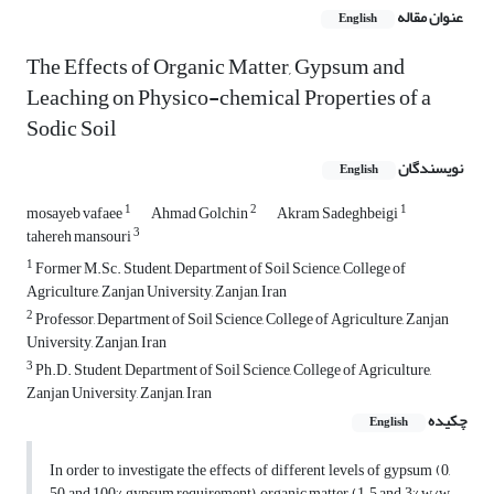
عنوان مقاله
English
The Effects of Organic Matter, Gypsum and
Leaching on Physico-chemical Properties of a
Sodic Soil
نویسندگان
English
1
2
1
mosayeb vafaee
Ahmad Golchin
Akram Sadeghbeigi
3
tahereh mansouri
1
Former M.Sc. Student, Department of Soil Science, College of
Agriculture, Zanjan University, Zanjan, Iran
2
Professor, Department of Soil Science, College of Agriculture, Zanjan
University, Zanjan, Iran
3
Ph.D. Student, Department of Soil Science, College of Agriculture,
Zanjan University, Zanjan, Iran
چکیده
English
In order to investigate the effects of different levels of gypsum (0,
50 and 100% gypsum requirement), organic matter (1.5 and 3% w/w