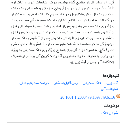
گچی) و مواد آلی از بقایای گیاه یونجه، ذرت، ضایعات خرما و خاک اره
(5/1 و 3 درصد کربن آلی) بر ویژگی‌های فیزیکی و شیمیایی یک خاک
سدیمی یک آزمایش فاکتوریل در قالب طرح کاملا تصادفی با سه تکرار
در گلخانه به اجرا درآمد. نتایج نشان داد که مصرف گچ سبب بهبود
ویژگی­های خاک سدیمی قبل و پس از آبشویی شد. مصرف مواد آلی قبل
از آبشویی نسبت جذب سدیم، درصد سدیم تبادلی و درصد رس قابل
انتشار را به صورت ناچیزی افزایش داد ولی پس از آبشویی خاک مقدار
این ویژگی ها در مقایسه با شاهد بطور معنی­داری کاهش یافت. اثربخشی
مصرف گچ به همراه مواد آلی برای اصلاح ویژگی­های خاک سدیمی به ویژه
در ترکیب با ضایعات خرما به میزان 3 درصد کربن آلی بیشتر از مصرف
جداگانه آن­ها پس از آبشویی بود.
کلیدواژه‌ها
آبشویی
خاک سدیمی
رس قابل انتشار
درصد سدیم تبادلی
ضایعات آلی
20.1001.1.2008479.1397.49.6.1.6
موضوعات
شیمی خاک