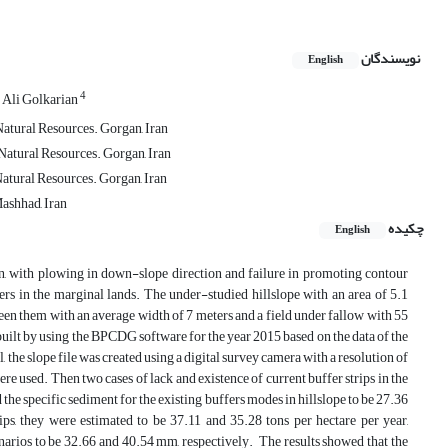
نویسندگان
English
4
Ali Golkarian
atural Resources. Gorgan, Iran
Natural Resources. Gorgan, Iran
atural Resources. Gorgan, Iran
ashhad, Iran
چکیده
English
an, with plowing in down-slope direction and failure in promoting contour
rs in the marginal lands. The under-studied hillslope with an area of 5.1
ween them with an average width of 7 meters and a field under fallow with 55
built by using the BPCDG software for the year 2015 based on the data of the
the slope file was created using a digital survey camera with a resolution of
re used. Then two cases of lack and existence of current buffer strips in the
 specific sediment for the existing buffers modes in hillslope to be 27.36
ips, they were estimated to be 37.11 and 35.28 tons per hectare per year,‌
cenarios to be 32.66 and 40.54 mm, respectively. The results showed that the