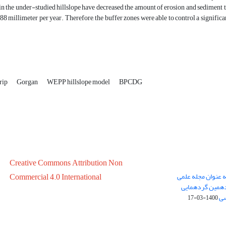
in the under-studied hillslope have decreased the amount of erosion and sediment to 
.88 millimeter per year. Therefore, the buffer zones were able to control a signif
trip
Gorgan
WEPP hillslope model
BPCDG
Creative Commons Attribution Non
ه عنوان مجله علمی
Commercial 4.0 International
در سال 1399 در پانزدهمین گردهمایی
سی
1400-03-17