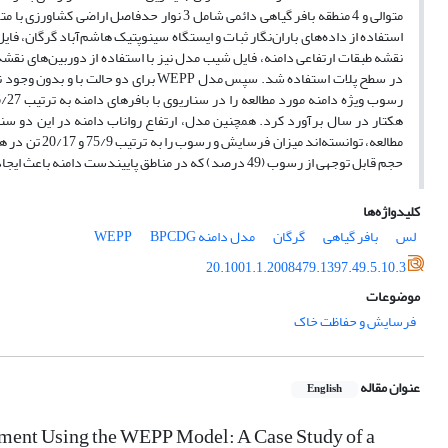
حجم قابل توجهی از رسوب (49 درصد) که در مناطق پایین­دست دامنه باعث ایجاد خسارات چشمگیر می­شوند را مهار کنند.
کلیدواژه‌ها
لس
بافر گیاهی
گرگان
مدل دامنه WEPP
BPCDG
20.1001.1.2008479.1397.49.5.10.3
موضوعات
فرسایش و حفاظت خاک
عنوان مقاله
English
diment Using the WEPP Model: A Case Study of a