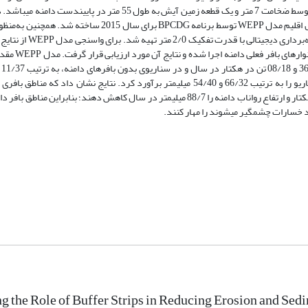
متوالی و 4 منطقه بافر گیاهی دائمی شامل 3 نوار حد­فاصل اراضی کشاورزی با متوسط ضخامت 7 متر و یک قطعه زمین آیش به طول 
استفاده از داده‌های باران‌نگار ثبات و ایستگاه سینوپتیک هاشم‌آباد گرگان، فایل اقلیم مدل WEPP توسط برنامه G
نقشه طبقات ارتفاعی دامنه، فایل شیب مدل نیز با استفاده از 
در سطح پلات استفاده شد. سپس مدل WEPP
هکتار در سال برآورد کرد. همچنین مدل، ارتفاع رواناب دامنه در این دو سناریو را به ترتیب 66/32 و 54/40 میلی­متر برآورد کرد. نتایج نش
مطالعه، توانسته‌اند میزان فرسایش و رسوب را به ترتیب 75/9 و 20/17 تن در هکتار و ارتفاع رواناب دامنه را 88/7 میلی­متر در سال کاهش دهند؛
ng the Role of Buffer Strips in Reducing Erosion and Se