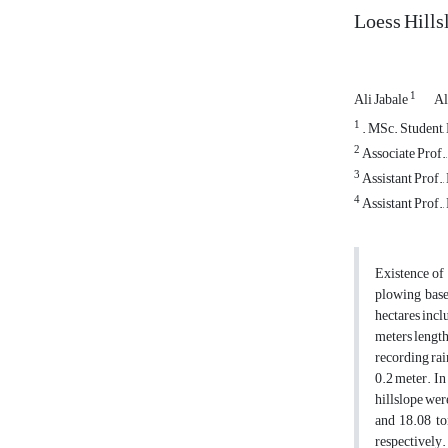
Loess Hills
1
Ali Jabale
Al
1
. MSc. Student,
2
Associate Prof.
3
Assistant Prof.
4
Assistant Prof.
Existence of 
plowing based
hectares incl
meters length
recording rai
0.2 meter. In
hillslope wer
and 18.08 ton
respectively.