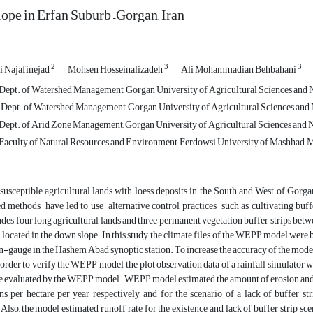
lope in Erfan Suburb –Gorgan, Iran
2
3
3
i Najafinejad
Mohsen Hosseinalizadeh
Ali Mohammadian Behbahani
 Dept. of Watershed Management, Gorgan University of Agricultural Sciences and N
, Dept. of Watershed Management, Gorgan University of Agricultural Sciences and 
, Dept. of Arid Zone Management, Gorgan University of Agricultural Sciences and N
, Faculty of Natural Resources and Environment, Ferdowsi University of Mashhad, M
susceptible agricultural lands with loess deposits in the South and West of Gorg
 methods have led to use alternative control practices such as cultivating buffe
udes four long agricultural lands and three permanent vegetation buffer strips bet
 located in the down slope. In this study, the climate files of the WEPP model were 
n-gauge in the Hashem Abad synoptic station. To increase the accuracy of the model, 
 order to verify the WEPP model, the plot observation data of a rainfall simulator we
e evaluated by the WEPP model. WEPP model estimated the amount of erosion and the
s per hectare per year respectively, and for the scenario of a lack of buffer str
 Also, the model estimated runoff rate for the existence and lack of buffer strip s