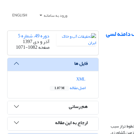
ورود به سامانه
ENGLISH
تفاده از مدل WEPP، مطالعه موردی: یک دامنه لسی
دوره 49، شماره 5
آذر و دی 1397
صفحه
1071-1082
فایل ها
XML
اصل مقاله
1.07 M
هم رسانی
ارجاع به این مقاله
طوط تراز سبب
است که استفاده از اقدامات کنترلی جایگزین، مانند کشت نوارهای بافر حاشیه اراضی مورد توجه قرار گیرد. دامنه مورد مطالعه با مساحت 1/5 هکتار متشکل از 3 زمین کشاورزی