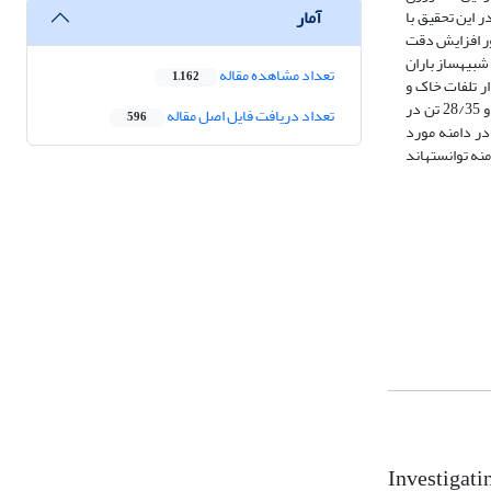
آمار
55 متر در پایین­دست دامنه می­باشد. در این تحقیق با
BPCD برای سال 2015 ساخته شد. همچنین به‌منظور افزایش دقت
دوربین‌های نقشه‌برداری دیجیتالی با قدرت تفکیک 2/0 متر تهیه شد. برای واسنجی مدل WEPP از نتایج شبیه­ساز باران
تعداد مشاهده مقاله
1,162
 برای دو حالت با و بدون وجود نوارهای بافر فعلی دامنه اجرا شده و نتایج آن مورد ارزیابی قرار گرفت. مدل WEPP مقدار تلفات خاک و
رسوب ویژه دامنه مورد مطالعه را در سناریوی با بافرهای دامنه به ترتیب 36/27 و 08/18 تن در هکتار در سال و در سناریوی بدون بافرهای دامنه، به ترتیب 11/37 و 28/35 تن در
تعداد دریافت فایل اصل مقاله
596
ان داد که مناطق بافری در دامنه مورد
 بنابراین مناطق بافر دامنه توانسته­اند
Investigati