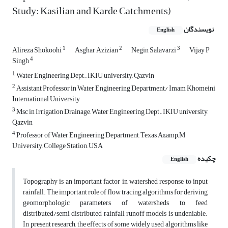
Study: Kasilian and Karde Catchments)
نویسندگان
English
1
2
3
Alireza Shokoohi
Asghar Azizian
Negin Salavarzi
Vijay P
4
Singh
1
Water Engineering Dept., IKIU university, Qazvin
2
Assistant Professor in Water Engineering Department/ Imam Khomeini
International University
3
Msc in Irrigation Drainage, Water Engineering Dept., IKIU university,
Qazvin
4
Professor of Water Engineering Department, Texas A&amp;M
University, College Station, USA
چکیده
English
Topography is an important factor in watershed response to input
rainfall. The important role of flow tracing algorithms for deriving
geomorphologic parameters of watersheds to feed
distributed/semi distributed rainfall runoff models is undeniable.
In present research, the effects of some widely used algorithms like