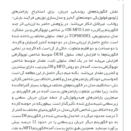
نقش الگوریتم‌های روندیابی جریان، برای استخراج پارامترهای
ژئومورفولوژیکی حوضه‌های آبخیز و مدل‌سازی توزیعی فرآیند بارش-
رواناب، غیرقابل انکار می‌باشد. در پژوهش حاضر به ارزیابی اثر چند
الگوریتم‌ پرکاربرد (D8, MFD, Lea) بر شاخص توپوگرافی و نیز عملکرد
مدل نیمه­توزیعی TOPMODEL در ابعاد سلولی مختلف پرداخته شده
است. نتایج حاصل از ارزیابی مدل در دو حوضه آبخیز کسیلیان و کارده،
با دو مساحت و دو اقلیم متفاوت، حاکی از آن است که اگرچه در تمامی
الگوریتم‌ها با افزایش ابعاد سلول DEM متوسط شاخص توپوگرافی
افزایش می‌یابد اما در یک ابعاد سلولی ثابت، مقدار متوسط شاخص
توپوگرافی بدست آمده از دو روش MFD و D8 به­ترتیب دارای بیشترین
و کمترین مقدار می‌باشد. نکته مهم دیگر حاصل از این مطالعه آن است
که واسنجی خودکار پارامترهای مدل و کاهش اختلاف بین شاخص کارائی
نش-ساتکلیف مدل در الگوریتم‌های مختلف می‌تواند بسیار گمراه‌کننده
باشد؛ زیرا مقادیر متفاوت پارامترهای بدست آمده در هر الگوریتم، بر
مهم‌ترین پارامترهای هیدرولوژیکی از جمله میزان جریان سطحی و
زیرسطحی شبیه‌سازی شده، تأثیرگذار است. به­طوری­که در حوضه کارده
اگرچه اختلاف بین شاخص کارائی مدل در الگوریتم­های مختلف به کمتر از
5 درصد محدود می­گردد، اما مدل واسنجی شده در الگوریتم D8 نسبت
به دو الگوریتم دیگر جریان زیرسطحی را در حدود 12 درصد بیش
برآورد می­نماید. همچنین طبق نتایج بدست آمده الگوریتم MFD به علت