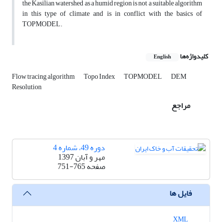
the Kasilian watershed as a humid region is not a suitable algorithm
in this type of climate and is in conflict with the basics of
TOPMODEL.
کلیدواژه‌ها
English
Flow tracing algorithm
Topo Index
TOPMODEL
DEM
Resolution
مراجع
دوره 49، شماره 4
مهر و آبان 1397
صفحه
751-765
فایل ها
XML