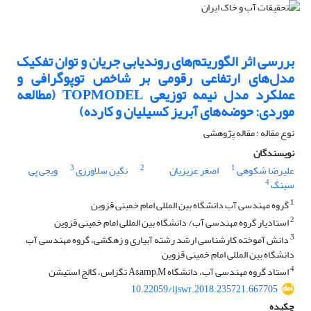
بررسی اثر الگوریتم‌های روندیابی جریان و توان تفکیک
مدل‌های ارتفاعی رقومی بر شاخص توپوگرافی و
عملکرد مدل نیمه توزیعی TOPMODEL (مطالعه
موردی: حوضه‌های آبریز کسیلیان و کارده)
نوع مقاله : مقاله پژوهشی
نویسندگان
3
2
1
علیرضا شکوهی
اصغر عزیزیان
نگین سلاورزی
ویجی پی
4
سینگ
1
گروه مهندسی آب دانشگاه بین المللی امام خمینی قزوین
2
استادیار گروه مهندسی آب/ دانشگاه بین المللی امام خمینی قزوین
3
دانش آموخته کارشناسی ارشد رشته آبیاری و زهکشی، گروه مهندسی آب
دانشگاه بین المللی امام خمینی قزوین
4
استاد گروه مهندسی آب، دانشگاه A&amp;M تگزاس، کالج استیشن
10.22059/ijswr.2018.235721.667705
چکیده