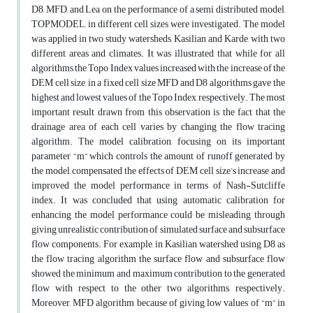
D8, MFD, and Lea on the performance of a semi distributed model,
TOPMODEL, in different cell sizes were investigated. The model
was applied in two study watersheds, Kasilian and Karde, with two
different areas and climates. It was illustrated that while for all
algorithms the Topo Index values increased with the increase of the
DEM cell size, in a fixed cell size MFD and D8 algorithms gave the
highest and lowest values of the Topo Index, respectively. The most
important result drawn from this observation is the fact that the
drainage area of each cell varies by changing the flow tracing
algorithm. The model calibration, focusing on its important
parameter “m” which controls the amount of runoff generated by
the model, compensated the effects of DEM cell size’s increase and
improved the model performance in terms of Nash-Sutcliffe
index. It was concluded that using automatic calibration for
enhancing the model performance could be misleading through
giving unrealistic contribution of simulated surface and subsurface
flow components. For example, in Kasilian watershed using D8 as
the flow tracing algorithm the surface flow and subsurface flow
showed the minimum and maximum contribution to the generated
flow with respect to the other two algorithms, respectively.
Moreover, MFD algorithm because of giving low values of “m” in