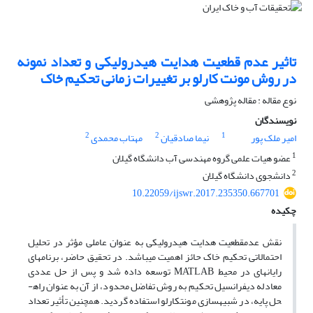
تاثیر عدم قطعیت هدایت هیدرولیکی و تعداد نمونه
در روش مونت کارلو بر تغییرات زمانی تحکیم خاک
نوع مقاله : مقاله پژوهشی
نویسندگان
2
2
1
امیر ملک پور
نیما صادقیان
مهتاب محمدی
1
عضو هیات علمی گروه مهندسی آب دانشگاه گیلان
2
دانشجوی دانشگاه گیلان
10.22059/ijswr.2017.235350.667701
چکیده
نقش عدم­قطعیت هدایت هیدرولیکی به عنوان عاملی مؤثر در تحلیل
احتمالاتی تحکیم خاک حائز اهمیت می­باشد. در تحقیق حاضر، برنامه­ای
رایانه­ای در محیط MATLAB توسعه داده شد و پس از حل عددی
معادله دیفرانسیل تحکیم به روش تفاضل محدود، از آن به عنوان راه­
حل پایه، در شبیه­سازی مونت­کارلو استفاده گردید. همچنین تأثیر تعداد