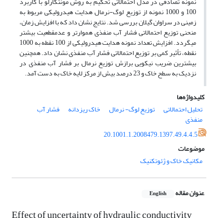
نمونه تصادفی در مدل احتمالاتی تحکیم به روش مونت­کارلو با کاربرد
100 و 1000 نمونه از توزیع­ لوگ-نرمال هدایت هیدرولیکی مربوط به
زمینی در سراوان گیلان بررسی شد. نتایج نشان داد که با افزایش زمان،
منحنی توزیع احتمالاتی فشار آب منفذی هموارتر و عدم­قطعیت بیش­تر
می­گردد. افزایش تعداد نمونه هدایت هیدرولیکی از 100 نقطه به 1000
نقطه، تأثیر کمی بر توزیع احتمالاتی فشار آب منفذی نشان داد. همچنین
بیش­ترین ضریب نیکویی برازش توزیع نرمال بر فشار آب منفذی در
نزدیک به سطح خاک و 23 درصد بیش از مرکز لایه خاک به دست آمد.
کلیدواژه‌ها
تحلیل احتمالاتی
توزیع لوگ- نرمال
خاک ریزدانه
فشار آب
منفذی
20.1001.1.2008479.1397.49.4.4.5
موضوعات
مکانیک خاک و ژئوتکنیک
عنوان مقاله
English
Effect of uncertainty of hydraulic conductivity