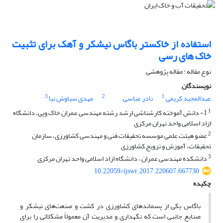
استفاده از خاکستر باگاس نیشکر و آهک برای تثبیت
خاک های رسی
نوع مقاله : مقاله پژوهشی
نویسندگان
3
2
1
عبدالمجید کریمی
نادر عباسی
مهدی سیاوش نیا
1
1- دانش آموخته کارشناشی ارشد رشته مهندسی عمران خاک وپی، دانشگاه
ازاد اسلامی واحد تهران مرکزی
2
عضو هیئت علمی موسسه تحقیقات فنی و مهندسی کشاورزی، سازمان
تحقیقات، آموزش و ترویج کشاورزی
3
دانشکده مهندسی عمران ، دانشگاه ازاد اسلامی واحد تهران مرکزی
10.22059/ijswr.2017.220607.667730
چکیده
باگاس یکی از پسماندهای کشاورزی در کشت و صنعت‌های نیشکر و
صنایع جانبی است که نگهداری و مدیریت آن معمولاً مشکلاتی را برای