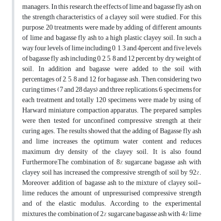
managers. In this research, the effects of lime and bagasse fly ash on
the strength characteristics of a clayey soil were studied. For this
purpose, 20 treatments were made by adding of different amounts
of lime and bagasse fly ash to a high plastic clayey soil. In such a
way four levels of lime including 0, 1, 3 and 4percent and five levels
of bagasse fly ash including 0, 2, 5, 8 and 12 percent by dry weight of
soil. In addition and bagasse were added to the soil with
percentages of 2, 5, 8 and 12 for bagasse ash. Then, considering two
curing times (7 and 28 days) and three replications, 6 specimens for
each treatment and totally 120 specimens were made by using of
Harward miniature compaction apparatus. The prepared samples
were then tested for unconfined compressive strength at their
curing ages. The results showed that the adding of Bagasse fly ash
and lime increases the optimum water content and reduces
maximum dry density of the clayey soil. It is also found
Furthermore,The combination of 8% sugarcane bagasse ash with
clayey soil has increased the compressive strength of soil by 92%.
Moreover, addition of bagasse ash to the mixture of clayey soil-
lime reduces the amount of unpressurised compressive strength
and of the elastic modulus. According to the experimental
mixtures, the combination of 2% sugarcane bagasse ash with 4% lime