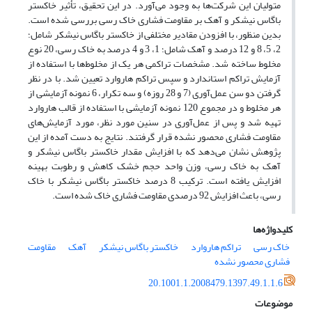
متولیان این شرکت‌ها به وجود می‌آورد. در این تحقیق، تأثیر خاکستر
باگاس نیشکر و آهک بر مقاومت فشاری خاک رسی بررسی شده است.
بدین منظور، با افزودن مقادیر مختلفی از خاکستر باگاس نیشکر شامل؛
2، 5، 8 و 12 درصد و آهک شامل؛ 1، 3 و 4 درصد به خاک رسی، 20 نوع
مخلوط ساخته شد. مشخصات تراکمی هر یک از مخلوط‌ها با استفاده از
آزمایش تراکم استاندارد و سپس تراکم هاروارد تعیین شد. با در نظر
گرفتن دو سن عمل‌آوری (7 و 28 روزه) و سه تکرار، 6 نمونه آزمایشی از
هر مخلوط و در مجموع 120 نمونه آزمایشی با استفاده از قالب هاروارد
تهیه شد و پس از عمل‌آوری در سنین مورد نظر، مورد آزمایش‌های
مقاومت فشاری محصور نشده قرار گرفتند. نتایج به دست آمده از این
پژوهش نشان می‌دهد که با افزایش مقدار خاکستر باگاس نیشکر و
آهک به خاک رسی، وزن واحد حجم خشک کاهش و رطوبت بهینه
افزایش یافته است. ترکیب 8 درصد خاکستر باگاس نیشکر با خاک
رسی، باعث افزایش 92 درصدی مقاومت فشاری خاک شده است.
کلیدواژه‌ها
خاک رسی
تراکم هاروارد
خاکستر باگاس نیشکر
آهک
مقاومت
فشاری محصور نشده
20.1001.1.2008479.1397.49.1.1.6
موضوعات