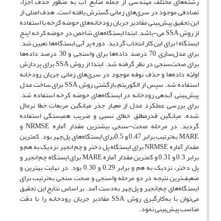
رشته‌های مختلف مهندسی از جمله منابع آب به منظور حذف اجزاء
تصادفی موجود در سری‌های زمانی گسترش یافته است. هدف اصلی از
این تحقیق پیش‌بینی مقادیر جریان رودخانه‌های حوضه کرخه با استفاده
از روش SSA می-باشد. ابتدا ایستگاه‌های شاخص در حوضه کرخه (پنج
ایستگاه) برای این کار انتخاب گردید. دوره پر آبی ایستگاه‌ها تعیین شد.
برای مدل‌سازی 70 درصد داده‌ها برای واسنجی و 30 درصد داده‌ها
برای صحت‌سنجی در نظر گرفته شد. ابتدا از روش SSA برای پردازش
اولیّه داده‌ها و حذف نوفه موجود در سری‌های زمانی جریان رودخانه
استفاده شد. سپس از الگوریتم بازگشتی روش SSA برای ساخت مدل
پیش‌بینی آبدهی رودخانه در ایستگاه‌های حوضه کرخه استفاده شد.
برای بررسی عملکرد مدل از معیار جذر میانگین مربعات خطا نرمال
شده، میانگین قدرمطلق خطای نسبی و ضریب همبستگی استفاده
گردید. در مرحله صحت-سنجی بیشترین مقدار آماره NRMSE و
MARE به‌ترتیب برابر 0.47 و 0.5برای ایستگاه‌های پل‌چهر بود. کمترین
مقدار آماره NRMSE برای ایستگاه پل دختر و چم انجیر نزدیک به هم و
برابر 0.3 و 0.31 و کمترین مقدار آماره MARE برای ایستگاه چم انجیر و
پل دختر، نزدیک به هم و برابر 0.29 و 0.30 بود. در نهایت بهترین و
ضعیف‌ترین نتیجه در دو مرحله واسنجی و صحت سنجی به‌ترتیب برای
ایستگاه‌های چم انجیر و پل‌چهر به‌دست آمد. بر اساس نتایج این تحقیق
می‌توان با به‌کارگیری روش SSA مقادیر جریان رودخانه را با دقت
مناسب پیش‌بینی نمود.