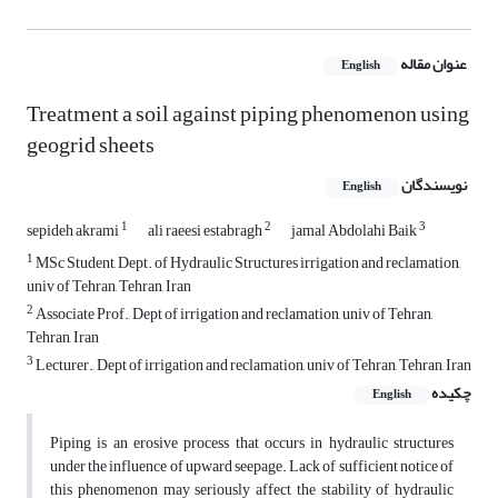
عنوان مقاله
English
Treatment a soil against piping phenomenon using
geogrid sheets
نویسندگان
English
1
2
3
sepideh akrami
ali raeesi estabragh
jamal Abdolahi Baik
1
MSc Student, Dept. of Hydraulic Structures irrigation and reclamation,
univ of Tehran, Tehran, Iran
2
Associate Prof., Dept of irrigation and reclamation, univ of Tehran,
Tehran, Iran
3
Lecturer., Dept of irrigation and reclamation, univ of Tehran, Tehran, Iran
چکیده
English
Piping is an erosive process that occurs in hydraulic structures
under the influence of upward seepage. Lack of sufficient notice of
this phenomenon may seriously affect the stability of hydraulic