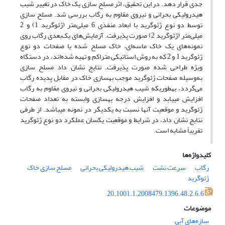
جدی قرار دهد. در این تحقیق، اثر مسلح سازی یک خاک در تغییر شیب
هیدرولیکی بحرانی و نیروی مقاوم به رگاب بررسی شد. مسلح سازی
توسط دو نوع ژئوگرید با ابعاد منفذی 6 میلی‌متر (ژئوگرید 1) و 2
میلی‌متر (ژئوگرید 2) صورت پذیرفت. آزمایش‌های یک‌بعدی رگاب روی
نمونه‌های یک خاک ماسه‌ای، خاک مسلح شده با صفحات دو نوع
ژئوگرید 1 و 2 که به روش استاتیکی متراکم و تهیه شده‌اند، در دستگاه
ویژه طراحی شده صورت پذیرفت. نتایج نشان داد مسلح سازی
به‌وسیله صفحات ژئوگرید موجب بهسازی خاک در مقابل پدیده رگاب
می‌گردد، به­طوری­که شیب هیدرولیکی بحرانی و نیروی مقاوم به رگاب
افزایش می­یابد و افزایش درجه بهسازی وابسته به تعداد صفحات
ژئوگرید و موقعیت آن­ها نسبت به یکدیگر در نمونه می­باشد. از طرفی
نتایج نشان داد، در شرایط و موقعیت یکسان عملکرد دو نوع ژئوگرید
تقریباً مشابه است.
کلیدواژه‌ها
رگاب
سرعت نشت
شیب هیدرولیکی بحرانی
مسلح سازی خاک
ژئوگرید
20.1001.1.2008479.1396.48.2.6.6
موضوعات
سازه‌های آبی