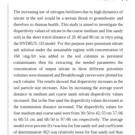
The increasing use of nitrogen fertilizers due to high dynamics of
nitrate in the soil would be a serious threat to groundwater, and
therefore, to thuman health. This study is aimed to investigate the
disperdivity values of nitrate in the coarse, medium and fine sandy
soils in the short travel distance of 20, 40 and 80 cm in vitro using
the HYDRUS-1D model. For this purpose, pure potassium nitrate
salt solution under the sustainable regime with concentration of
160 (mg/lit) was added to the soil columns as persistent
contaminants, then for extracting the needed parameters the
concentration of output nitrate in three different porosities
volumes were measured and Breakthrough curves were plotted for
each column. The results showed that dispersivity increases as the
soil particle size increases. Also, by increasing the average travel
distance in medium and coarse sands nitrate disperdivity values
increased. But in the fine sand the disperdivity values decreased as
the transmission distance increased. The disperdivity values for
fine, medium and coarse sand were from 30/50 to 42/55 cm, 57/06
to 68/51 cm, and 68/50 to 97/06 cm, respectively. The average
model error percent (Er) was less for fine sandy soil, and coefficient
of determination (R2) was relatively more for fine sandy soil than