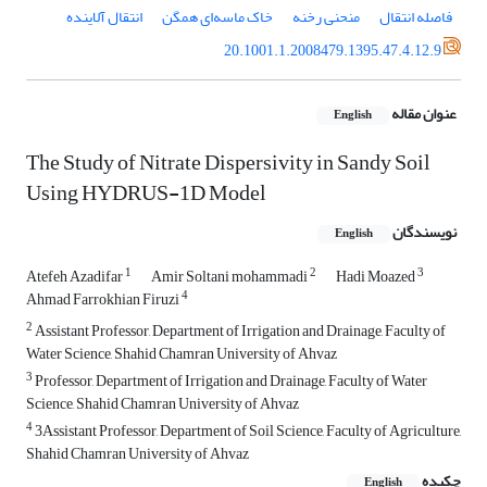
فاصله انتقال
منحنی رخنه
خاک ماسه‌ای همگن
انتقال آلاینده
20.1001.1.2008479.1395.47.4.12.9
عنوان مقاله
English
The Study of Nitrate Dispersivity in Sandy Soil
Using HYDRUS-1D Model
نویسندگان
English
1
2
3
Atefeh Azadifar
Amir Soltani mohammadi
Hadi Moazed
4
Ahmad Farrokhian Firuzi
2
Assistant Professor, Department of Irrigation and Drainage, Faculty of
Water Science, Shahid Chamran University of Ahvaz
3
Professor, Department of Irrigation and Drainage, Faculty of Water
Science, Shahid Chamran University of Ahvaz
4
3Assistant Professor, Department of Soil Science, Faculty of Agriculture,
Shahid Chamran University of Ahvaz
چکیده
English