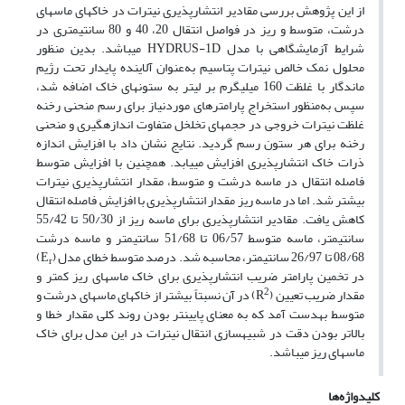
از این پژوهش بررسی مقادیر انتشارپذیری نیترات در خاک­های ماسه­ای
درشت، متوسط و ریز در فواصل انتقال 20، 40 و 80 سانتی­متری در
شرایط آزمایشگاهی با مدل HYDRUS-1D می­باشد. بدین منظور
محلول نمک خالص نیترات پتاسیم به‌عنوان آلاینده پایدار تحت رژیم
ماندگار با غلظت 160 میلی­گرم بر لیتر به ستون­های خاک اضافه شد،
سپس به‌منظور استخراج پارامترهای موردنیاز برای رسم منحنی رخنه
غلظت نیترات خروجی در حجم­های تخلخل متفاوت اندازه­گیری و منحنی
رخنه برای هر ستون رسم گردید. نتایج نشان داد با افزایش اندازه
ذرات خاک انتشارپذیری افزایش می­یابد. همچنین با افزایش متوسط
فاصله انتقال در ماسه درشت و متوسط، مقدار انتشارپذیری نیترات
بیش­تر شد. اما در ماسه ریز مقدار انتشارپذیری با افزایش فاصله انتقال
کاهش یافت. مقادیر انتشارپذیری برای ماسه ریز از 50/30 تا 55/42
سانتی­متر، ماسه متوسط 06/57 تا 51/68 سانتی­متر و ماسه درشت
08/68 تا 26/97 سانتی­متر، محاسبه شد. درصد متوسط خطای مدل (E
)
r
در تخمین پارامتر ضریب انتشارپذیری برای خاک ماسه­ای ریز کم­تر و
2
مقدار ضریب تعیین (R
) در آن نسبتاً بیش­تر از خاک­های ماسه­ای درشت و
متوسط به­دست آمد که به معنای پایین­تر بودن روند کلی مقدار خطا و
بالاتر بودن دقت در شبیه­سازی انتقال نیترات در این مدل برای خاک
ماسه­ای ریز می­باشد.
کلیدواژه‌ها