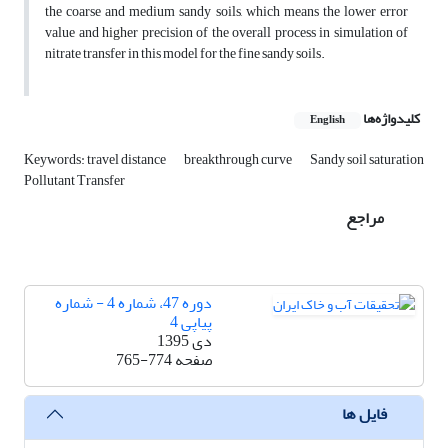
the coarse and medium sandy soils, which means the lower error
value and higher precision of the overall process in simulation of
nitrate transfer in this model for the fine sandy soils.
کلیدواژه‌ها
English
Keywords: travel distance
breakthrough curve
Sandy soil saturation
Pollutant Transfer
مراجع
دوره 47، شماره 4 - شماره
پیاپی 4
دی 1395
صفحه
765-774
فایل ها