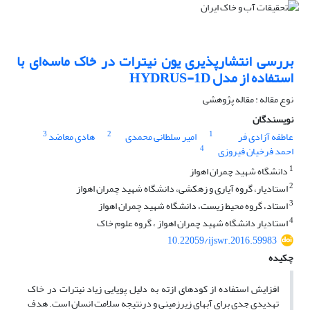
بررسی انتشارپذیری یون نیترات در خاک ماسه‌ای با
استفاده از مدل HYDRUS-1D
نوع مقاله : مقاله پژوهشی
نویسندگان
3
2
1
عاطفه آزادی فر
امیر سلطانی محمدی
هادی معاضد
4
احمد فرخیان فیروزی
1
دانشگاه شهید چمران اهواز
2
استادیار، گروه آیاری و زهکشی، دانشگاه شهید چمران اهواز
3
استاد، گروه محیط زیست، دانشگاه شهید چمران اهواز
4
استادیار دانشگاه شهید چمران اهواز ، گروه علوم خاک
10.22059/ijswr.2016.59983
چکیده
افزایش استفاده از کودهای ازته به دلیل پویایی زیاد نیترات در خاک
تهدیدی جدی برای آب­های زیرزمینی و درنتیجه سلامت انسان است. هدف