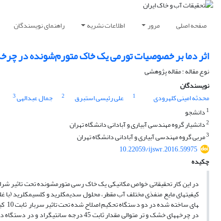
صفحه اصلی
مرور
اطلاعات نشریه
راهنمای نویسندگان
اثر دما بر خصوصیات تورمی یک خاک متورم‌شونده در چرخ
نوع مقاله : مقاله پژوهشی
نویسندگان
3
2
1
محدثه امینی کلهرودی
علی رئیسی استبرق
جمال عبدالهی
1
دانشجو
2
دانشیار گروه مهندسی آبیاری و آبادانی دانشگاه تهران
3
مربی گروه مهندسی آبیاری و آبادانی دانشگاه تهران
10.22059/ijswr.2016.59975
چکیده
در این کار تحقیقاتی خواص مکانیکی یک خاک رسی متورم­شونده تحت تاثیر شرایط
های س