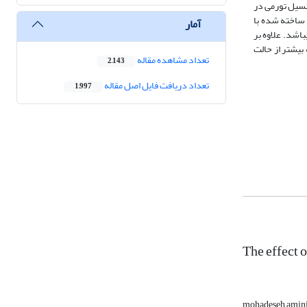
که کاهش پتانسیل تورمی در
 ساخته شده با
آمار
یشتر می­باشد هم­چنین در حالت دمای متغیر این کاهش به ترتیب 21/7 % و 9/8 % بیشتر می­باشد. علاوه بر
 بیشتر از حالت
تعداد مشاهده مقاله
2,143
تعداد دریافت فایل اصل مقاله
1,997
The effect 
mohadeseh amini