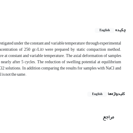
چکیده
English
nvestigated under the constant and variable temperature through experimental
oncentration of 250 gr/Lit) were prepared by static compaction method.
e at constant and variable temperature. The axial deformation of samples
nearly after 5 cycles. The reduction of swelling potential at equilibrium
Cl2 solutions. In addition comparing the results for samples with NaCl and
 is not the same.
کلیدواژه‌ها
English
مراجع