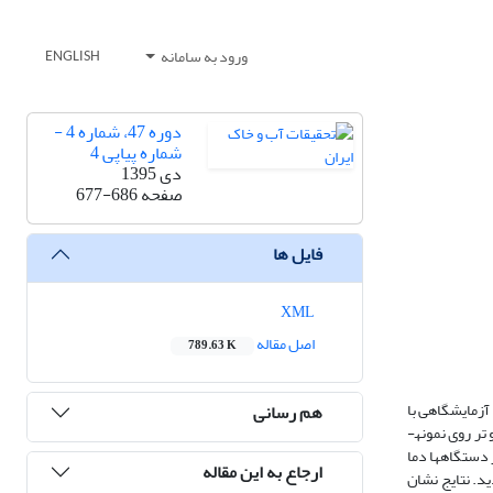
ورود به سامانه
ENGLISH
دوره 47، شماره 4 -
شماره پیاپی 4
دی 1395
صفحه
677-686
فایل ها
XML
اصل مقاله
789.63 K
آزمایشگاهی با
هم رسانی
کیفیت­های مایع منفذی مختلف آب مقطر­، محلول سدیم­کلرید و کلسیم­کلرید ‌(با غلظت 250 گرم بر لیتر) به روش تراکم استاتیکی تهیه گردید. آزمایش­های چرخه­های­ خشک و تر روی نمونه­
در یکی از دستگاه­ها دما
ارجاع به این مقاله
ی چرخه­های تر 25 درجه سانتی­گراد اعمال گردید. نتایج نشان