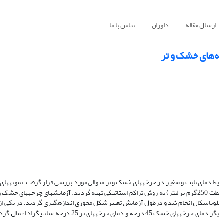
ارسال مقاله
داوران
تماس با ما
ه‌های خشک و تر
 دمای ثابت و متغیر در چرخه­های خشک و تر متوالی مورد بررسی قرار گرفت. نمونه­های 
اخته شده در دو دستگاه تحکیم اصلاح ­شده تحت تاثیر سربار ثابت 10 کیلوپاسکال انجام شد و درطول آزمایش تغییر شکل محوری اندازه­گیری گردید. 
در چرخه­های خشک و تر متوالی مقدار ثابت 45 درجه سانتی­گراد و در دستگاه دیگر دمای چرخه­های خشک 45 درجه و دما