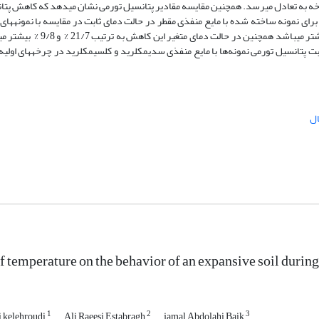
 هر یک از حالات برای تمامی نمونه­ها پتانسیل تورمی تقریبا پس از طی 5 چرخه به تعادل می­رسد. هم­چنین مقایسه مقادیر پتانسیل تورمی نشان می­دهد 
رای نمونه ساخته شده با مایع منفذی مقطر در حالت دمای ثابت در مقایسه با نمونه­های
مایع منفذی سدیم­کلرید و کلسیم­کلرید به ترتیب به میزان 25/4 % و 85/5 % ب
 پتانسیل تورمی نمونه‌­­ها با مایع منفذی سدیم­کلرید و کلسیم­کلرید در چرخه­های اولیه
of temperature on the behavior of an expansive soil durin
1
2
3
 kelehroudi
Ali Raeesi Estabragh
jamal Abdolahi Baik