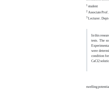
1
student
2
Associate Prof.,
3
Lecturer., Dept 
In this resea
tests. The s
Experimental
were determi
condition for
CaCl2 solutio
swelling potenti