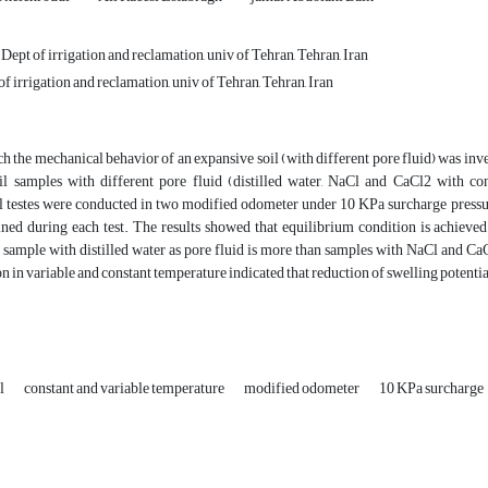
 Dept of irrigation and reclamation, univ of Tehran, Tehran, Iran
of irrigation and reclamation, univ of Tehran, Tehran, Iran
rch the mechanical behavior of an expansive soil (with different pore fluid) was i
oil samples with different pore fluid (distilled water, NaCl and CaCl2 with c
 testes were conducted in two modified odometer under 10 KPa surcharge pressur
ned during each test. The results showed that equilibrium condition is achieved 
 sample with distilled water as pore fluid is more than samples with NaCl and Ca
n in variable and constant temperature indicated that reduction of swelling potential
al
constant and variable temperature
modified odometer
10 KPa surcharge