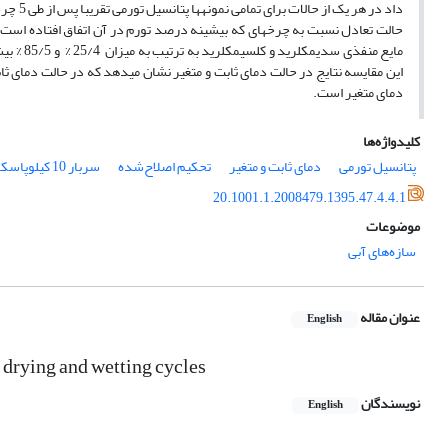
داد در
حالت تعادل نسبت به چرخه­ای که بیشینه درصد تورم در آن اتفاق افتاده است ب
این مقایسه نتایج در حالت دمای ثابت و متغیر نشان می­دهد که در حالت دمای ثابت
دمای متغیر است.
کلیدواژه‌ها
پتانسیل تورمی
دمای ثابت و متغیر
تحکیم اصلاح‌شده
سربار 10 کیلوپاسکال
20.1001.1.2008479.1395.47.4.4.1
موضوعات
سازه‌های آبی
عنوان مقاله
English
g drying and wetting cycles
نویسندگان
English