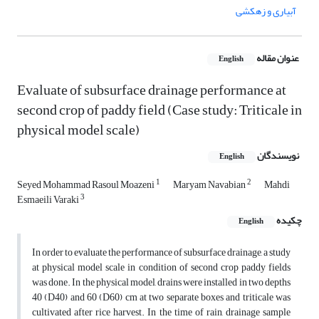
آبیاری و زهکشی
عنوان مقاله
English
Evaluate of subsurface drainage performance at
second crop of paddy field (Case study: Triticale in
physical model scale)
نویسندگان
English
1
2
Seyed Mohammad Rasoul Moazeni
Maryam Navabian
Mahdi
3
Esmaeili Varaki
چکیده
English
In order to evaluate the performance of subsurface drainage, a study
at physical model scale in condition of second crop paddy fields
was done. In the physical model, drains were installed in two depths
40 (D40) and 60 (D60) cm at two separate boxes and triticale was
cultivated after rice harvest. In the time of rain, drainage sample