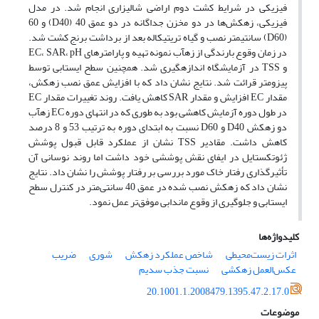
فیزیکی در شرایط کشت دوم اراضی شالیزاری انجام شد. در مدل
فیزیکی، زهکش‌ها در دو مخزن جداگانه در دو عمق 40 (D40) و 60
(D60) سانتی­متر نصب و گیاه تریتیکاله بعد از برداشت برنج کشت شد.
در زمان وقوع بارندگی از زه­آب نمونه تهیه و پارامترهای EC، SAR، pH
و TSS در آزمایشگاه اندازه­گیری شد. همچنین سطح ایستابی توسط
پیزومتر قرائت شد. نتایج نشان داد که با افزایش عمق نصب زهکش،
مقدار EC افزایش و مقدار SAR کاهش یافت. روند تغییرات مقدار EC
در طول دوره آزمایش کاهشی بود به طوری که در انتهای دوره EC زه­آب
دو زهکش D40 و D60 نسبت به ابتدای دوره به ترتیب 53 و 8 درصد
کاهش داشت. مقادیر TSS نشان از عملکرد قابل قبول پوشش
ژئوتکستایل در ایفای نقش پوششی خود داشت اما روند نوسانی آن
تأثیرگذاری رفتار خاک مورد بررسی بر رفتار پوشش را نشان داد. نتایج
نشان داد که زهکش نصب شده در عمق 40 سانتی‌متر در کنترل سطح
ایستابی و جلوگیری از وقوع ماندابی موفق‌تر عمل نمود.
کلیدواژه‌ها
اثرات زیست‌محیطی
شاخص عملکرد زهکش
شوری
ضریب
عکس‌العمل زهکشی
نسبت جذب سدیم
20.1001.1.2008479.1395.47.2.17.0
موضوعات