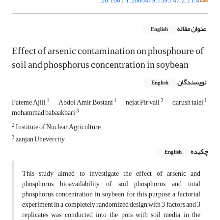
20.1001.1.2008479.1395.47.2.11.4
عنوان مقاله
English
Effect of arsenic contamination on phosphoure of
soil and phosphorus concentration in soybean
نویسندگان
English
1
1
2
1
Fateme Ajili
Abdol Amir Bostani
nejat Pir vali
darush talei
3
mohammad babaakbari
2
Institute of Nuclear Agriculture
3
zanjan Unevercity
چکیده
English
This study aimed to investigate the effect of arsenic and
phosphorus bioavailability of soil phosphorus and total
phosphorus concentration in soybean for this purpose a factorial
experiment in a completely randomized design with 3 factors and 3
replicates was conducted into the pots with soil media in the