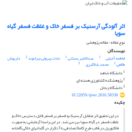
اثر آلودگی آرسنیک بر فسفر خاک و غلظت فسفر گیاه
سویا
نوع مقاله : مقاله پژوهشی
نویسندگان
2
1
1
فاطمه آجیلی
عبدالامیر بستانی
نجات پیرولی بیرانوند
داریوش
3
1
طالعی
محمد بابااکبری
1
دانشگاه شاهد
2
پژوهشکده کشاورزی هسته ای
3
دانشگاه زنجان
10.22059/ijswr.2016.58338
چکیده
در این تحقیق اثر متقابل آرسنیک و فسفر بر فسفر قابل دسترس خاک و
غلظت فسفر در گیاه سویا بررسی شد. در این راستا آزمایشی به صورت
فاکتوریل در قالب طرح کاملاً تصادفی با 3 تکرار در گلدان­های خاکی گلخانه