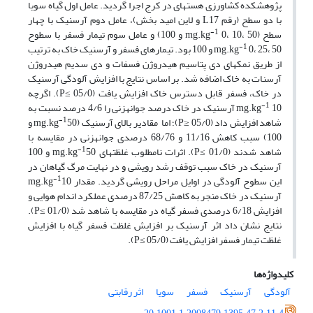
پژوهشکده کشاورزی هسته­ای در کرج اجرا گردید. عامل اول گیاه سویا
با دو سطح (رقم L17 و لاین امید بخش)، عامل دوم آرسنیک با چهار
-1
سطح (mg.kg
0، 10، 50 و 100) و عامل سوم تیمار فسفر با سطوح
-1
mg.kg
0، 25، 50 و 100 بود. تیمارهای فسفر و آرسنیک خاک به ترتیب
از طریق نمک­های دی پتاسیم هیدروژن فسفات و دی سدیم هیدروژن
آرسنات به خاک اضافه شد. بر اساس نتایج با افزایش آلودگی آرسنیک
در خاک، فسفر قابل دسترس خاک افزایش یافت (05/0 ≥P). اگرچه
-1
mg.kg
10 آرسنیک در خاک درصد جوانه­زنی را 4/6 درصد نسبت به
-1
شاهد افزایش داد (05/0 ≤P)؛ اما مقادیر بالای آرسنیک (mg.kg
50 و
100) سبب کاهش 11/16 و 68/76 درصدی جوانه­زنی در مقایسه با
-1
شاهد شدند (01/0 ≥P). اثرات نامطلوب غلظت­های mg.kg
50 و 100
آرسنیک در خاک سبب توقف رشد رویشی و در نهایت مرگ گیاهان در
-1
این سطوح آلودگی در اوایل مراحل رویشی گردید. مقدار mg.kg
10
آرسنیک در خاک منجر به کاهش 87/25 درصدی عملکرد اندام هوایی و
افزایش 6/18 درصدی فسفر گیاه در مقایسه با شاهد شد (01/0 ≥P).
نتایج نشان داد اثر آرسنیک بر افزایش غلظت فسفر گیاه با افزایش
غلظت تیمار فسفر افزایش یافت (05/0 ≥P).
کلیدواژه‌ها
آلودگی
آرسنیک
فسفر
سویا
اثر رقابتی