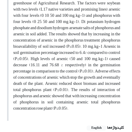
greenhouse of Agricultural Research. The factors were soybean
with two levels (L17 native varieties and promising lines), arsenic
with four levels (0, 10, 50 and 100 mg.kg-1) and phosphorus with
four levels (0, 25, 50 and 100 mg.kg-1). Di potassium hydrogen
phosphate and disodium hydrogen arsenate salts of phosphorus and
arsenic in soil added. The results showed that by increasing in the
concentration of arsenic in the phosphorus treatment, phosphorus
bioavailability of soil increased (P≤0.05). 10 mg.kg-1 Arsenic in
soil germination percentage increased to 6.4% compared to control
(P≥0.05). High levels of arsenic (50 and 100 mg.kg-1) caused
decrease (16.11 and 76.68 %, respectively) in the germination
percentage in comparison to the control (P≤0.01). Adverse effects
of concentrations of arsenic, which stop the growth and eventually
death of the plant. Arsenic reduced shoot biomass and increased
total phosphorus plant (P≤0.01). The results of interaction of
phosphorus and arsenic showed that with increasing concentration
of phosphorus in soil containing arsenic, total phosphorus
concentration rose plant (P≤0.05).
کلیدواژه‌ها
English