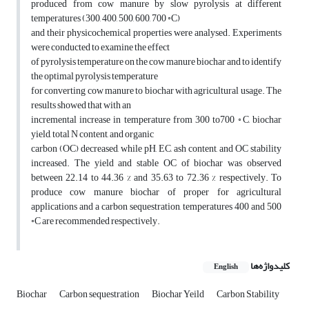
produced from cow manure by slow pyrolysis at different
temperatures (300, 400, 500, 600, 700 ◦C)
and their physicochemical properties were analysed. Experiments
were conducted to examine the effect
of pyrolysis temperature on the cow manure biochar and to identify
the optimal pyrolysis temperature
for converting cow manure to biochar with agricultural usage. The
results showed that with an
incremental increase in temperature from 300 to700 ◦C, biochar
yield, total N content, and organic
carbon (OC) decreased, while pH, EC, ash content, and OC stability
increased. The yield and stable OC of biochar was observed
between 22.14 to 44.36 % and 35.63 to 72.36 % respectively. To
produce cow manure biochar of proper for agricultural
applications and a carbon sequestration, temperatures 400 and 500
◦C are recommended respectively.
کلیدواژه‌ها
English
Biochar
Carbon sequestration
Biochar Yeild
Carbon Stability