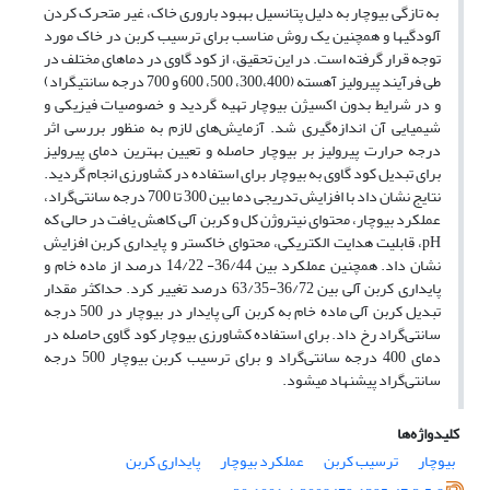
به تازگی بیوچار به دلیل پتانسیل بهبود باروری خاک، غیر متحرک کردن
آلودگی‏ها و همچنین یک روش مناسب برای ترسیب کربن در خاک مورد
توجه قرار گرفته است. در این تحقیق، از کود گاوی در دماهای مختلف در
طی فرآیند پیرولیز آهسته (300،400، 500، 600 و 700 درجه سانتی‏گراد)
و در شرایط بدون اکسیژن بیوچار تهیه گردید و خصوصیات فیزیکی و
شیمیایی آن اندازه‌گیری شد. آزمایش‌های لازم به منظور بررسی اثر
درجه حرارت پیرولیز بر بیوچار حاصله و تعیین بهترین دمای پیرولیز
برای تبدیل کود گاوی به بیوچار برای استفاده در کشاورزی انجام گردید.
نتایج نشان داد با افزایش تدریجی دما بین 300 تا 700 درجه سانتی‌گراد،
عملکرد بیوچار، محتوای نیتروژن کل و کربن آلی کاهش یافت در حالی که
pH، قابلیت هدایت الکتریکی، محتوای خاکستر و پایداری کربن افزایش
نشان داد. همچنین عملکرد بین 36/44- 14/22 درصد از ماده خام و
پایداری کربن آلی بین 36/72-63/35 درصد تغییر کرد. حداکثر مقدار
تبدیل کربن آلی ماده خام به کربن آلی پایدار در بیوچار در 500 درجه
سانتی‌گراد رخ داد. برای استفاده کشاورزی بیوچار کود گاوی حاصله در
دمای 400 درجه سانتی‌گراد و برای ترسیب کربن بیوچار 500 درجه
سانتی‌گراد پیشنهاد می‏شود.
کلیدواژه‌ها
بیوچار
ترسیب کربن
عملکرد بیوچار
پایداری کربن