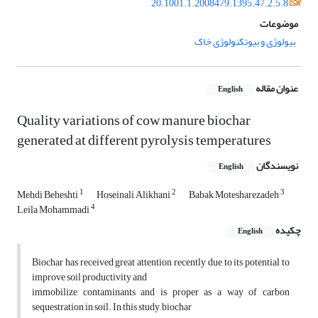
20.1001.1.2008479.1395.47.2.5.8
موضوعات
بیولوژی و بیوتکنولوژی خاک
عنوان مقاله
English
Quality variations of cow manure biochar
generated at different pyrolysis temperatures
نویسندگان
English
1
2
3
Mehdi Beheshti
Hoseinali Alikhani
Babak Motesharezadeh
4
Leila Mohammadi
چکیده
English
Biochar has received great attention recently due to its potential to
improve soil productivity and
immobilize contaminants and is proper as a way of carbon
sequestration in soil. In this study, biochar