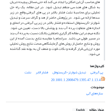
های مناسب آن این امکان را ایجاد می کند که حتی مسائل پیچیده جریان
به شکل های هندسی منظم تبدیل شود. در این مقاله، یک راه حل
تحلیلی برای محاسبة نشت فشار بالابر در پی های آبرفتی واقع در زیر
سدها ارائه می شود. در پژوهش حاضر از هد و گراف سرعت و تبدیل
شوارتز-کریستوفل استفاده و فشار بالابر در زیر پی آبرفتی در اعماق و
اندازه های متفاوت پرده آب بند و پوشش بالا دست، تعیین می شود.
نکته مهم در این مقاله کار گزاری نامتقارن بلانکت نسبت به پرده آب بند
در مسیر طولی می باشد. سرانجام با مقایسه نتایج بدست آمده از این
روش و نتایج حاصل از روش های آزمایشگاهی صحت نتایج روش تحلیلی
مورد ارزیابی قرار گرفته و نکات قوت و ضعف آن به بوته نقد گذاشته
می شود.
کلیدواژه‌ها
پی آبرفتی
تبدیل شوارتز-کریستوفل
فشار الابر
نشت
20.1001.1.2008479.1395.47.1.13.4
موضوعات
سازه‌های آبی
عنوان مقاله
English