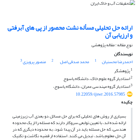
ارائه حل تحلیلی مسأله نشت محصور از پی های آبرفتی
و ارزیابی آن
نوع مقاله : مقاله پژوهشی
نویسندگان
3
2
1
احمدرضا محسنیان
محمد صدقی اصل
منصور پرویزی
1
پژوهشگر
2
استادیار گروه علوم خاک، دانشگاه یاسوج
3
استادیار گروه مهندسی عمران، دانشگاه یاسوج،
10.22059/ijswr.2016.57985
چکیده
بسیاری از روش های تحلیلی که برای حل مسائل دو بعدی آب زیرزمینی
ارائه شده اند، با تعیین توابعی سروکار دارند که مسئله را از یک محدوده
هندسی، که حل مسئله باید در آن پیدا شود، به محدوده دیگری که در
آن حل معلوم باشد، تبدیل می کنند. استفاده از قضیه نگاشت و تکنیک