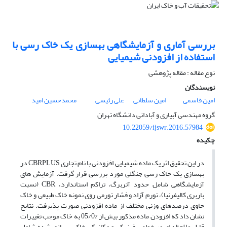
بررسی آماری و آزمایشگاهی بهسازی یک خاک رسی با
استفاده از افزودنی شیمیایی
نوع مقاله : مقاله پژوهشی
نویسندگان
امین قاسمی
امین سلطانی
علی رئیسی
محمدحسین امید
گروه مهندسی آبیاری و آبادانی دانشگاه تهران
10.22059/ijswr.2016.57984
چکیده
در این تحقیق اثر یک ماده شیمیایی افزودنی با نام تجاری CBRPLUS در
بهسازی یک خاک رسی جنگلی مورد بررسی قرار گرفت. آزمایش های
آزمایشگاهی شامل حدود آتربرگ، تراکم استاندارد، CBR (نسبت
باربری کالیفرنیا)، تورم آزاد و فشار تورمی روی نمونه خاک طبیعی و خاک
حاوی درصدهای وزنی مختلف از ماده افزودنی صورت پذیرفت. نتایج
نشان داد که افزودن ماده مذکور بیش از %05/0 به خاک موجب تغییرات
قابل ملاحظه ای در خواص فیزیکی و مکانیکی خاک بهسازی شده شامل