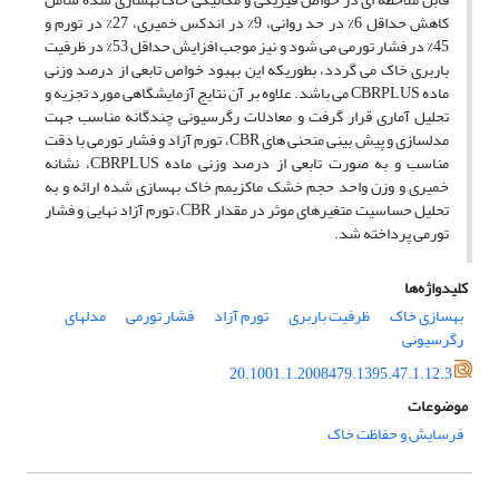
کاهش حداقل 6% در حد روانی، 9% در اندکس خمیری، 27% در تورم و
45% در فشار تورمی می شود و نیز موجب افزایش حداقل 53% در ظرفیت
باربری خاک می گردد، بطوریکه این بهبود خواص تابعی از درصد وزنی
ماده CBRPLUS می باشد. علاوه بر آن نتایج آزمایشگاهی مورد تجزیه و
تحلیل آماری قرار گرفت و معادلات رگرسیونی چندگانه مناسب جهت
مدلسازی و پیش‏ بینی منحنی‏ های CBR، تورم آزاد و فشار تورمی با دقت
مناسب و به صورت تابعی از درصد وزنی ماده CBRPLUS، نشانه
خمیری و وزن واحد حجم خشک ماکزیمم خاک بهسازی شده ارائه و به
تحلیل حساسیت متغیر‏های موثر در مقدار CBR، تورم آزاد نهایی و فشار
تورمی پرداخته شد.
کلیدواژه‌ها
بهسازی خاک
ظرفیت باربری
تورم آزاد
فشار تورمی
مدل‏های
رگرسیونی
20.1001.1.2008479.1395.47.1.12.3
موضوعات
فرسایش و حفاظت خاک