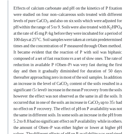
Effects of calcium carbonate and pH on the kinetics of P fixation
were studied on four non-calcareous soils treated with different
levels of pure CaCO
, and also on six soils which were adjusted for
3
pH within the range of 5 to 9. Soils were also treated with K
HPO
2
4
at the rate of 45 mg P/kg before they were incubated for a period of
○
100 days at 25
C. Soil samples were taken at certain predetermined
times and the concentration of P measured through Olsen method.
It became evident that the reaction of P with soil was biphasic,
composed of a set of fast reactions vs a set of slow ones. The rate of
reduction in available P (Olsen-P) was very fast during the first
day, and then it gradually diminished for duration of 50 days,
thereafter approaching zero in most of the soil samples. In addition,
an increase in the level of CaCO
content of the soils resulted in a
3
significant (5% level) increase in the mean P recovery from the soils,
however, the effect was not observed as the same in all the soils. It
occurred that in one of the soils, an increase in CaCO
up to 35% had
3
no effect on P recovery. The effect of pH on P availability was not
the same in different soils. In some soils an increase in the pH from
5.2 to 8.8 had no significant effect on P availability, while in others;
the amount of Olsen-P was either higher or lower at higher pH
values. The different effects of pH on P availability was explained