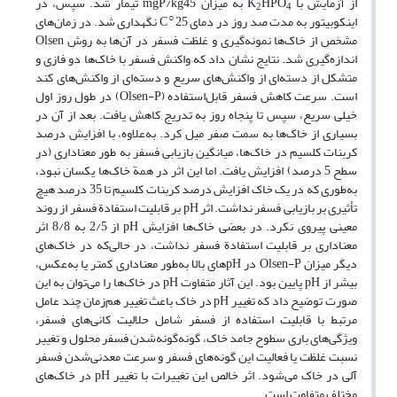
از آزمایش با K
HPO
به میزان mgP/kg45 تیمار شد. سپس، در
2
4
○
اینکوبیتور به مدت صد روز در دمای C
25 نگهداری شد. در زمان‌های
مشخص از خاک‌ها نمونه‌گیری و غلظت فسفر در آن‌ها به روش Olsen
اندازه‌گیری شد. نتایج نشان داد که واکنش فسفر با خاک‌‌ها دو فازی و
متشکل از دسته‌ای از واکنش‌های سریع و دسته‌ای از واکنش‌های کند
است. سرعت کاهش فسفر قابل‌استفاده (Olsen-P) در طول روز اول
خیلی سریع، سپس تا پنجاه روز به تدریج کاهش یافت. بعد از آن در
بسیاری از خاک‌ها به سمت صفر میل کرد. به‌علاوه، با افزایش درصد
کربنات کلسیم در خاک‌ها، میانگین بازیابی فسفر به طور معناداری (در
سطح 5 درصد) افزایش یافت. اما این اثر در همة خاک‌ها یکسان نبود،
به‌طوری که در یک خاک افزایش درصد کربنات کلسیم تا 35 درصد هیچ
تأثیری بر بازیابی فسفر نداشت. اثر pH بر قابلیت استفادة فسفر از روند
معینی پیروی نکرد. در بعضی خاک‌ها افزایش pH از 2/5 به 8/8 اثر
معناداری بر قابلیت استفادة فسفر نداشت، در حالی‌که در خاک‌های
دیگر میزان Olsen-P در pHهای بالا به‌طور معناداری کمتر یا به‌عکس،
بیشر از pH پایین بود. این آثار متفاوت pH در خاک‌ها را می‌توان به این
صورت توضیح داد که تغییر pH در خاک باعث تغییر هم‌زمان چند عامل
مرتبط با قابلیت استفاده از فسفر شامل حلالیت کانی‌های فسفر،
ویژگی‌های باری سطوح جامد خاک، گونه‌گونه‌شدن فسفر محلول و تغییر
نسبت غلظت یا فعالیت این گونه‌های فسفر و سرعت معدنی‌شدن فسفر
آلی در خاک می‌شود. اثر خالص این تغییرات با تغییر pH در خاک‌های
مختلف متفاوت است.