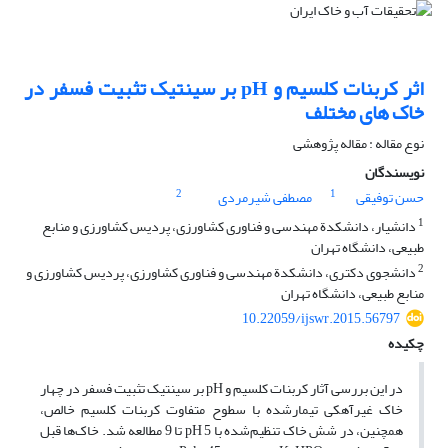
اثر کربنات کلسیم و pH بر سینتیک تثبیت فسفر در
خاک های مختلف
نوع مقاله : مقاله پژوهشی
نویسندگان
2
1
حسن توفیقی
مصطفی شیرمردی
1
دانشیار، دانشکدة مهندسی و فناوری کشاورزی، پردیس کشاورزی و منابع
طبیعی، دانشگاه تهران
2
دانشجوی دکتری، دانشکدة مهندسی و فناوری کشاورزی، پردیس کشاورزی و
منابع طبیعی، دانشگاه تهران
10.22059/ijswr.2015.56797
چکیده
در این بررسی آثار کربنات کلسیم و pH بر سینتیک تثبیت فسفر در چهار
خاک غیرآهکی تیمار‌شده با سطوح متفاوت کربنات کلسیم خالص،
همچنین، در شش خاک تنظیم‌شده با pH 5 تا 9 مطالعه شد. خاک‌ها قبل