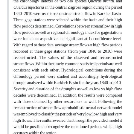
the chronology indexes of two oak species,
Quercus
brantii
, and
Quercus infectoria
, in the central Zagross region during the period
1840-2010 were used to reconstruct streamflow in Karkheh basin.
Three gage stations were selected within the basin and their high
flow periods determined. Correlations between streamflow, in high
flow periods, as well as regional chronology index for gage stations
were found out as positive and significant at 1% confidence level.
With regard to these data average streamflows at high flow periods
recorded at these gage stations (from year 1840 to 2010) were
reconstructed. The values of the observed and reconstructed
streamflows. Within the timely common statistical periods are well
consistent with each other. Hydrological conditions during the
chronology period were studied and accordingly, hydrological
drought analyzed within Karkheh Basin for the years 1840 to 2010.
Severity and duration of the droughts as well as low vs high flow
decades were determined. In addition, the results were compared
with those obtained by other researchers as well. Following the
reconstruction of streamflow a probabilistic neural network model
was employed to classify the periods of very low, low, high, and very
high flows. The results revealed that through the provided model it
would be possibleto recognize the mentioned periods with a high
accuracy within the region.