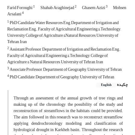
1
2
3
Farid Foroughi
Shahab Araghinejad
Ghasem Azizi
Mohsen
4
Arsalani
1
PhD Candidate Water Resources Eng, Department of Irrigation and
Reclamation Eng., Faculty of Agricultural Engineering & Technology,
University College of Agriculture &Natural Resources, University of
Tehran, Iran
2
Assistant Professor, Department of Irrigation and Reclamation Eng.,
Faculty of Agricultural Engineering & Technology, College of
Agriculture & Natural Resources, University of Tehran, Iran
3
Associate Professor, Department of Geography, University of Tehran
4
PhD Candidate, Department of Geography, University of Tehran
چکیده
English
Through an assessment of the annual growth of tree rings and
making up of the chronology, the possibility of the study and
reconstruction of streamflows in the habitats could be provided.
The aim followed in this research was to reconstruct streamflow,
applying dendrochronology, modeling, and classification of
hydrological drought in Karkheh basin. Throughout the research