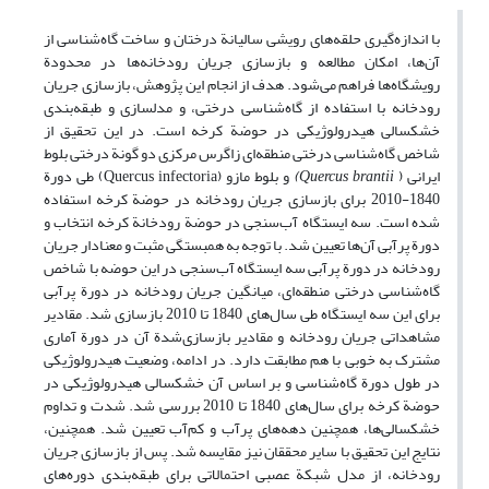
با اندازه‌گیری حلقه‌های رویشی سالیانة درختان و ساخت گاه‌شناسی از
آن‌ها، امکان مطالعه و بازسازی جریان رودخانه‌ها در محدودة
رویشگاه‌‌ها فراهم می‌شود. هدف از انجام این پژوهش، بازسازی جریان
رودخانه با استفاده از گاه‌شناسی درختی، و مدلسازی و طبقه‌بندی
خشکسالی هیدرولوژیکی در حوضة کرخه است. در این تحقیق از
شاخص گاه‌شناسی درختی منطقه‌ای زاگرس مرکزی دو گونة درختی بلوط
ایرانی (
Quercus brantii
)
و بلوط مازو (Quercus infectoria) طی دورة
1840-2010 برای بازسازی جریان رودخانه در حوضة کرخه استفاده
شده است. سه ایستگاه آب‌سنجی در حوضة رودخانة کرخه انتخاب و
دورة پرآبی آن‌ها تعیین شد. با توجه به همبستگی مثبت و معنادار جریان
رودخانه در دورة پرآبی سه ایستگاه آب‌سنجی در این حوضه با شاخص
گاه‌شناسی درختی منطقه‌ای، میانگین جریان رودخانه در دورة پرآبی
برای این سه ایستگاه طی سال‌های 1840 تا 2010 بازسازی شد. مقادیر
مشاهداتی جریان رودخانه و مقادیر بازسازی‌شدة آن در دورة آماری
مشترک به خوبی با هم مطابقت دارد. در ادامه، وضعیت هیدرولوژیکی
در طول دورة گاه‌‌شناسی و بر اساس آن خشکسالی هیدرولوژیکی در
حوضة کرخه برای سال‌های 1840 تا 2010 بررسی شد. شدت و تداوم
خشکسالی‌ها، همچنین دهه‌های پرآب و کم‌آب تعیین شد. همچنین،
نتایج این تحقیق با سایر محققان نیز مقایسه شد. پس از بازسازی جریان
رودخانه، از مدل شبکة عصبی احتمالاتی برای طبقه‌بندی دوره‌های