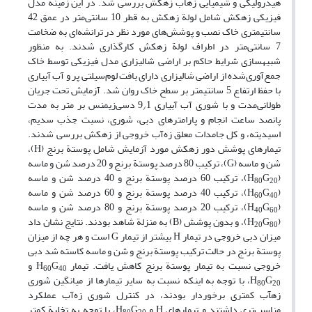
هیدرولیکی و شیمیایی زه‏آب زهکش بررسی شد. در این زمینه مدل
فیزیکی زهکش شامل لولة زهکش به قطر 10 سانتی‌متر در عمق 42
سانتی‏متری خاک نصب و پوشش‌های مورد نظر در ترانشه‌ای به ضخامت
7 سانتی‌متر در اطراف لولة زهکش کارگذاری شدند. به منظور
شبیه‏سازی شرایط حاکم بر اراضی شالیزاری مدل فیزیکی توسط خاک
جمع‌آوری‌شده از اراضی شالیزاری دارای بافت لوم‌سیلتی پر و آب آبیاری
با حفظ ارتفاع 5 سانتی‏متر بر سطح خاک روان شد. آزمایش تحت جریان
طولانی‌مدت و با شوری آب آبیاری 9
1 دسی‌زیمنس بر متر به مدت
/
پانصد ساعت انجام و پارامترهای دبی، شوری، نسبت جذب سدیم،
اسیدیته، و کل جامدات معلق زه‌آب خروجی از زهکش بررسی شدند.
تیمارهای پوشش دور زهکش مورد آزمایش شامل پوستة برنج (H)،
شن و ماسه (G)، ترکیب 80 درصد پوستة برنج و 20 درصد شن و ماسه
(H
G
)، ترکیب 60 درصد پوستة برنج و 40 درصد شن و ماسه
80
20
(H
G
)، ترکیب 40 درصد پوستة برنج و 60 درصد شن و ماسه
60
40
(H
G
)، ترکیب 20 درصد پوستة برنج و 80 درصد شن و ماسه
40
60
(H
G
)، و بدون پوشش (B) به منزلة شاهد بودند. نتایج نشان داد
20
80
میزان دبی خروجی در تیمار H بیشتر از تیمار G است و هر چه از میزان
پوستة برنج در حالت ترکیب پوستة برنج و شن و ماسه کاسته ‌شد دبی
خروجی نسبت به تیمار پوستة برنج کاهش یافت. تیمار H
G
و
60
40
G
H
، با توجه به اینکه نسبت به سایر تیمارها از میانگین شوری
80
20
زه‏آب کمتری برخوردار بودند، در کنترل شوری زه‌آب عملکرد
مناسب‌تری داشتند و تیمارهای H و H
G
، با توجه به تخلیة کمتر