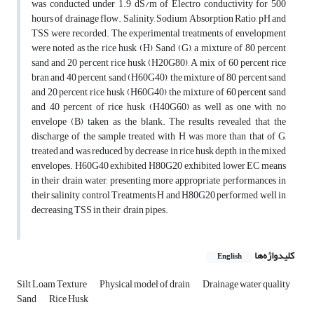
was conducted under 1.9 dS/m of Electro conductivity for 500
hours of drainage flow. Salinity, Sodium Absorption Ratio, pH and
TSS were recorded. The experimental treatments of envelopment
were noted as the rice husk (H), Sand (G), a mixture of 80 percent
sand and 20 percent rice husk (H20G80), A mix of 60 percent rice
bran and 40 percent sand (H60G40), the mixture of 80 percent sand
and 20 percent rice husk (H60G40), the mixture of 60 percent sand
and 40 percent of rice husk (H40G60) as well as one with no
envelope (B) taken as the blank. The results revealed that the
discharge of the sample treated with H was more than that of G,
treated and was reduced by decrease in rice husk depth in the mixed
envelopes. H60G40 exhibited H80G20 exhibited lower EC means
in their drain water, presenting more appropriate performances in
their salinity control Treatments H and H80G20 performed well in
decreasing TSS in their drain pipes.
کلیدواژه‌ها
English
Silt Loam Texture
Physical model of drain
Drainage water quality
Sand
Rice Husk