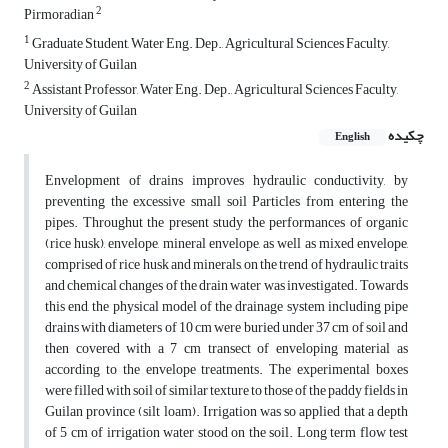
2
Pirmoradian
1
Graduate Student, Water Eng. Dep., Agricultural Sciences Faculty,
University of Guilan
2
Assistant Professor, Water Eng. Dep., Agricultural Sciences Faculty,
University of Guilan
چکیده
English
Envelopment of drains improves hydraulic conductivity, by
preventing the excessive small soil Particles from entering the
pipes. Throughut the present study the performances of organic
(rice husk), envelope, mineral envelope, as well as mixed envelope,
comprised of rice husk and minerals, on the trend of hydraulic traits
and chemical changes of the drain water was investigated. Towards
this end, the physical model of the drainage system including pipe
drains with diameters of 10 cm were buried under 37 cm of soil and
then covered with a 7 cm transect of enveloping material as
according to the envelope treatments. The experimental boxes
were filled with soil of similar texture to those of the paddy fields in
Guilan province (silt loam). Irrigation was so applied that a depth
of 5 cm of irrigation water stood on the soil. Long term flow test