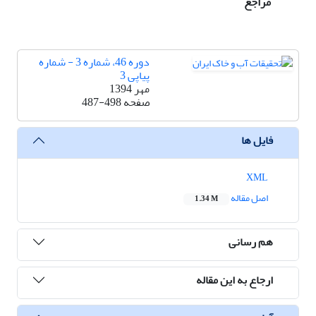
مراجع
دوره 46، شماره 3 - شماره
پیاپی 3
مهر 1394
صفحه
487-498
فایل ها
XML
اصل مقاله
1.34 M
هم رسانی
ارجاع به این مقاله