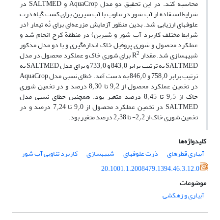
محاسبه کند. در این تحقیق دو مدل AquaCrop و SALTMED در
شرایط استفاده از آب شور در تناوب با آب شیرین برای کشت گیاه ذرت
علوفه‏ای ارزیابی شد. بدین منظور آزمایش مزرعه‌ای برای نُه تیمار (در
شرایط مختلف کاربرد آب شور و شیرین) در منطقة کرج انجام شد و
عملکرد محصول و شوری پروفیل خاک اندازه‌گیری و با دو مدل مذکور
2
شبیه‏سازی شد. مقدار R
برای شوری خاک و عملکرد محصول در مدل
SALTMED به ترتیب برابر 843
0 و 733
0 و برای مدل SALTMED به
/
/
ترتیب برابر 758
0 و 846
0 به دست آمد. خطای نسبی مدل AquaCrop
/
/
در تخمین عملکرد محصول از 9
2 تا 8
30 درصد و در تخمین شوری
/
/
خاک از 9
5 تا 8
45 درصد متغیر بود. همچنین خطای نسبی مدل
/
/
SALTMED در تخمین عملکرد محصول از 9
0 تا 7
24 درصد و در
/
/
تخمین شوری خاک از 2
2- تا 2
38 درصد متغیر بود.
/
/
کلیدواژه‌ها
آبیاری قطره‏ای
ذرت علوفه‏ای
شبیه‏سازی
کاربرد تناوبی آب شور
20.1001.1.2008479.1394.46.3.12.0
موضوعات
آبیاری و زهکشی