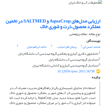
ارزیابی مدل‌های AquaCrop و SALTMED در تخمین
عملکرد محصول ذرت و شوری خاک
نوع مقاله : مقاله پژوهشی
نویسندگان
3
2
1
محمد حسن لی
پیمان افراسیاب
حامد ابراهیمیان
1
دانشجوی دکتری آبیاری و زهکشی گروه مهندسی آب دانشگاه زابل
2
استادیار گروه مهندسی آب دانشگاه زابل
3
استادیار گروه مهندسی آبیاری و آبادانی دانشگاه تهران
10.22059/ijswr.2015.56738
چکیده
استفاده از مدل‏های شبیه‏سازی یکی از راه‏کارهای مدیریت مصرف آب در
کشاورزی و پیش‏بینی اثر آب‌های شور بر عملکرد محصول و شوری خاک
است. اخیراً فائو نسخة جدید مدل AquaCrop را ارائه کرده است که
می‏تواند اثر آبیاری با آب شور را بر میزان عملکرد محصول و شوری خاک