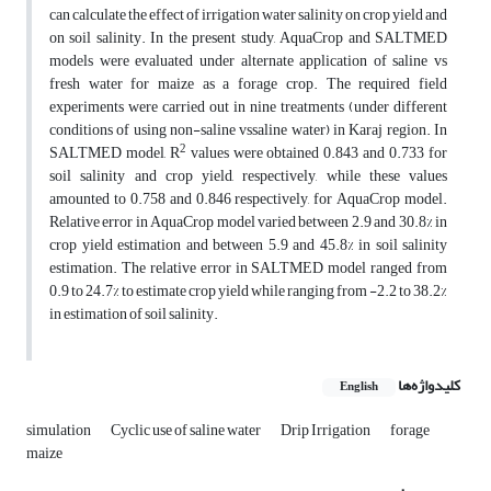
can calculate the effect of irrigation water salinity on crop yield and
on soil salinity. In the present study, AquaCrop and SALTMED
models were evaluated under alternate application of saline vs
fresh water for maize as a forage crop. The required field
experiments were carried out in nine treatments (under different
conditions of using non-saline vssaline water) in Karaj region. In
2
SALTMED model, R
values were obtained 0.843 and 0.733 for
soil salinity and crop yield, respectively, while these values
amounted to 0.758 and 0.846 respectively, for AquaCrop model.
Relative error in AquaCrop model varied between 2.9 and 30.8% in
crop yield estimation and between 5.9 and 45.8% in soil salinity
estimation. The relative error in SALTMED model ranged from
0.9 to 24.7% to estimate crop yield while ranging from -2.2 to 38.2%
in estimation of soil salinity.
کلیدواژه‌ها
English
simulation
Cyclic use of saline water
Drip Irrigation
forage
maize