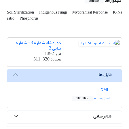
کلیدواژه‌ها
English
Soil Sterilization
Indigenous Fungi
Mycorrhizal Response
K/Na
ratio
Phosphorus
دوره 44، شماره 3 - شماره
پیاپی 3
مهر 1392
صفحه
311-320
فایل ها
XML
اصل مقاله
188.16 K
هم رسانی