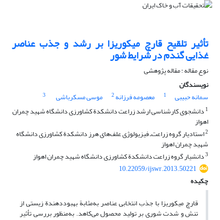
تأثیر تلقیح قارچ میکوریزا بر رشد و جذب عناصر
غذایی گندم در شرایط شور
نوع مقاله : مقاله پژوهشی
نویسندگان
3
2
1
سمانه حبیبی
معصومه فرزانه
موسی مسکرباشی
1
دانشجوی کارشناسی ارشد زراعت دانشکدة کشاورزی دانشگاه شهید چمران
اهواز
2
استادیار گروه زراعت‌ـ فیزیولوژی علف‌های هرز دانشکدة کشاورزی دانشگاه
شهید چمران اهواز
3
دانشیار گروه زراعت دانشکدة کشاورزی دانشگاه شهید چمران اهواز
10.22059/ijswr.2013.50221
چکیده
قارچ‌ میکوریزا با جذب انتخابی عناصر به‌مثابة بهبوددهندة زیستی از
تنش و شدت شوری بر تولید محصول می‌کاهد. به‌منظور بررسی تأثیر