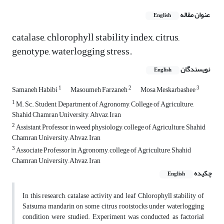
عنوان مقاله
English
catalase, chlorophyll stability index, citrus,
genotype, waterlogging stress.
نویسندگان
English
1
2
3
Samaneh Habibi
Masoumeh Farzaneh
Mosa Meskarbashee
1
M. Sc. Student, Department of Agronomy, College of Agriculture,
Shahid Chamran University, Ahvaz, Iran
2
Assistant Professor in weed physiology, college of Agriculture, Shahid
Chamran University, Ahvaz, Iran
3
Associate Professor in Agronomy, college of Agriculture, Shahid
Chamran University, Ahvaz, Iran
چکیده
English
In this research, catalase activity and leaf Chlorophyll stability of
Satsuma mandarin on some citrus rootstocks under waterlogging
condition were studied. Experiment was conducted as factorial