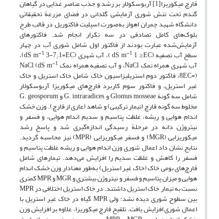
قارچ میکوریزا[1] آربوسکولار بر رشد و جذب عناصر غذایی در گیاهان
گندم تحت تنش شوری آزمایشی گلدانی در فضای مزرعة تحقیقاتی
دانشگاه شهید چمران اهواز به‌صورت اسپلیت فاکتوریل در قالب طرح
بلوک‌های کامل تصادفی در سه تکرار انجام شد. فاکتورهای
آزمایش‌شده عبارت بودند از فاکتور اول شامل شوری آب در چهار
-1
-1
سطح آب تصفیه (dS m
1 ≥EC )، آب شهری (dS m
3-7
1=EC)،
/
-1
آب شهری همراه نمک NaCl، و آب تصفیه همراه نمک NaCl (dS m
8EC=)، فاکتور دوم استریلیزاسیون خاک شامل خاک استریل و خاک
غیر ‌استریل، و فاکتور سوم کاربرد قارچ‌های میکوریزا آربوسکولار
شامل سه گونة ‌Glomus mosseae و G. intraradices و G. geosporum
مخلوط سه گونه قارچ (تیمار ترکیبی) و شاهد (عاری از قارچ). وزن خشک
اندام هوایی و ریشه، غلظت پتاسیم و سدیم اندام هوایی، و فسفر و
نیتروژن دانه در مرحلة رسیدگی اندازه‌‌گیری شد و پاسخ رشد
میکوریزایی (MGR) و فسفر میکوریزایی (MPR) نیز محاسبه گردید.
نتایج نشان داد اعمال شوری وزن اندام هوایی و ریشه غلظت پتاسیم و
فسفر را کاهش و غلظت سدیم را افزایش می‌دهد. تیمارهای شامل
قارچ‌های بومی خاک (خاک غیر استریل) به‌طور معنا‌دار وزن خشک اندام
هوایی و میزان پتاسیم و فسفر و نیتروژن بیشتری و MGR و MPR کمتری
نسبت به تیمار خاک استریل داشتند. در خاک استریل اختلافی در MPR
بین سطوح شوری دیده نشد؛ ولی MPR گیاه در خاک غیر استریل با
اعمال شوری افزایش یافت. تلقیح قارچ میکوریزا، علاوه بر افزایش وزن