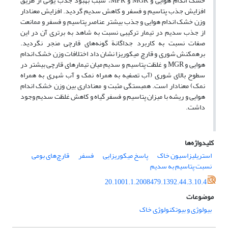
خشک اندام هوایی و MGR و MPR، سبب بهبود جذب یونی از طریق
افزایش جذب پتاسیم و فسفر و کاهش سدیم گردید. افزایش معنا‌دار
وزن خشک اندام هوایی و جذب بیشتر عناصر پتاسیم و فسفر و ممانعت
از جذب سدیم در تیمار ترکیبی نسبت به شاهد به برتری آن در این
صفات نسبت به کاربرد جداگانة گونه‌های قارچی منجر نگردید.
برهمکنش شوری و قارچ میکوریزا نشان داد اختلافات وزن خشک اندام
هوایی و MGR و غلظت پتاسیم و سدیم میان تیمارهای قارچی بیشتر در
سطوح بالای شوری (آب تصفیه به همراه نمک و آب شهری به همراه
نمک) معنا‌دار است. همبستگی مثبت و معنا‌داری بین وزن خشک اندام
هوایی و ریشه با میزان پتاسیم و فسفر گیاه و کاهش غلظت سدیم وجود
داشت.
کلیدواژه‌ها
استریلیزاسیون خاک
پاسخ میکوریزایی
فسفر
قارچ‌های بومی
نسبت پتاسیم به سدیم
20.1001.1.2008479.1392.44.3.10.4
موضوعات
بیولوژی و بیوتکنولوژی خاک