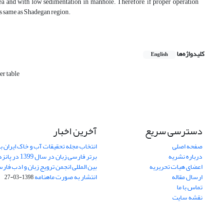
ea and with low sedimentation in manhole. Therefore, if proper operation
as same as Shadegan region.
کلیدواژه‌ها
English
er table
دسترسی سریع
آخرین اخبار
صفحه اصلی
انتخاب مجله تحقیقات آب و خاک ایران ب
درباره نشریه
برتر فارسی زبان 
اعضای هیات تحریریه
بین المللی انجمن ترویج زبان و ادب فار
ارسال مقاله
انتشار به صورت ماهنامه
1398-03-27
تماس با ما
نقشه سایت