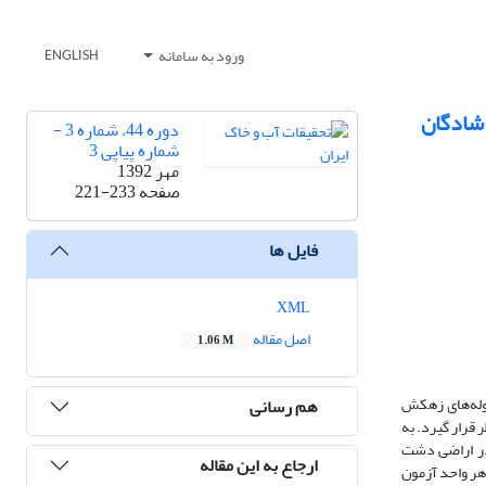
ورود به سامانه
ENGLISH
شادگان
دوره 44، شماره 3 -
شماره پیاپی 3
مهر 1392
صفحه
221-233
فایل ها
XML
اصل مقاله
1.06 M
وله‌های زهکش
هم رسانی
قرار گیرد. به
مایشی با مساحت تقریبی 20 هکتار زیر کشت گندم، در اراضی دشت
ارجاع به این مقاله
هر واحد آزمون