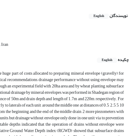
نویسندگان
English
 Iran
چکیده
English
e huge part of costs allocated to preparing mineral envelope (gravelly) for
technical recommendations, drainage performance without using envelope may
 through an experimental field with 20ha area and by wheat planting, subsurface
ventional drainage by mineral envelopes, was performed in Shadegan region of
tance of 50m and drain depth and length of 1.7m and 220m, respectively. For
to laterals of each unit, around the middle one at distances of 0.5, 2.5, 5, 10
rom the beginning and the end of the middle drain, 2 more piezometers with
nits, but drainage without envelope only done in one unit, via to prevention
 table depths indicated that the operation of drains without envelope were
 Relative Ground Water Depth index (RGWD) showed that subsurface drains