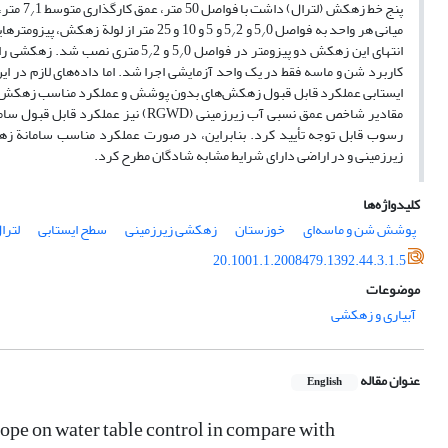
پنج خط زهکش (لترال) داشت با فواصل 50 متر، عمق کارگذاری متوسط 7
/
میانی هر واحد به فواصل 5
0 و 5
/
/
انتهای این زهکش دو پیزومتر در فواصل 5
0 و 5
2 متری نصب شد. زهکشی رای
/
/
کاربرد شن و ماسه فقط در یک واحد آزمایشی اجرا شد. اما داده‌های لازم د
ایستابی عملکرد قابل قبول زهکش‌های بدون پوشش و عملکرد مناسب زهکش‌ها
مقادیر شاخص عمق نسبی آب زیرزمینی
رسوب قابل توجه تأیید کرد. بنابراین، در صورت عملکرد مناسب سامانة زهک
زیرزمینی و در اراضی دارای شرایط مشابه شادگان مطرح کرد.
کلیدواژه‌ها
پوشش شن و ماسه‌ای
خوزستان
زهکشی زیرزمینی
سطح ایستابی
لترا
20.1001.1.2008479.1392.44.3.1.5
موضوعات
آبیاری و زهکشی
عنوان مقاله
English
ope on water table control in compare with