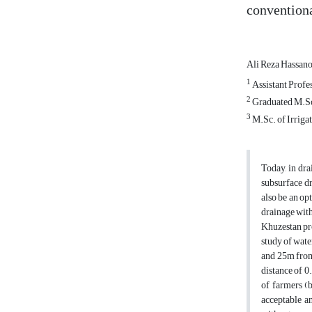
conventiona
Ali Reza Hassan
1
Assistant Profes
2
Graduated M.Sc.
3
M.Sc. of Irriga
Today, in dra
subsurface dr
also be an op
drainage with
Khuzestan pro
study of wate
and 25m from 
distance of 0
of farmers (b
acceptable a