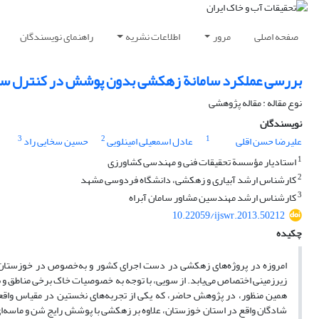
صفحه اصلی
مرور
اطلاعات نشریه
راهنمای نویسندگان
بررسی عملکرد سامانة زهکشی بدون پوشش در کنترل سطح
نوع مقاله : مقاله پژوهشی
نویسندگان
3
2
1
علیرضا حسن اقلی
عادل اسمعیلی امینلویی
حسین سخایی‌ راد
1
استادیار مؤسسة تحقیقات فنی و مهندسی کشاورزی
2
کارشناس ارشد آبیاری و زهکشی، دانشگاه فردوسی مشهد
3
کارشناس ارشد مهندسین مشاور سامان آبراه
10.22059/ijswr.2013.50212
چکیده
امروزه در پروژه‌های زهکشی در دست اجرای کشور و به‌خصوص در خوزستان ب
زیرزمینی اختصاص می‌یابد. از سویی، با توجه به خصوصیات خاک برخی مناطق و 
شادگان واقع در استان خوزستان، علاوه بر زهکشی با پوشش رایج شن و ماسه‌ای