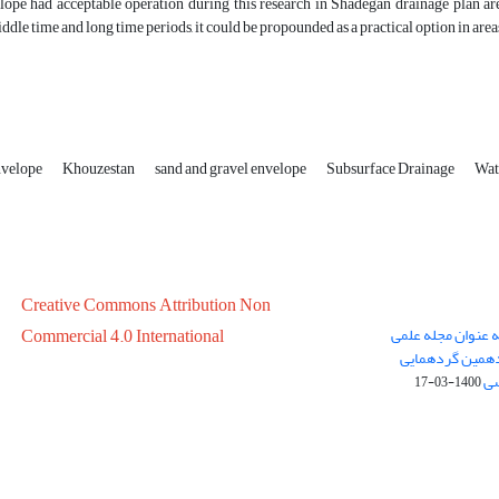
lope had acceptable operation during this research in Shadegan drainage plan ar
ddle time and long time periods, it could be propounded as a practical option in are
envelope
Khouzestan
sand and gravel envelope
Subsurface Drainage
Wat
Creative Commons Attribution Non
ه عنوان مجله علمی
Commercial 4.0 International
در سال 1399 در پانزدهمین گردهمایی
سی
1400-03-17