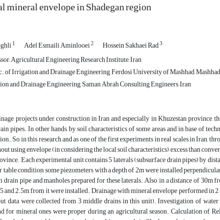
l mineral envelope in Shadegan region
1
2
3
oghli
Adel Esmaili Aminlooei
Hossein Sakhaei Rad
sor, Agricultural Engineering Research Institute, Iran
 of Irrigation and Drainage Engineering, Ferdosi University of Mashhad, Mashhad,
tion and Drainage Engineering, Saman Abrah Consulting Engineers, Iran
inage projects under construction in Iran and especially in Khuzestan province, th
ain pipes. In other hands, by soil characteristics of some areas and in base of 
tion. So, in this research and as one of the first experiments in real scales in Iran,
out using envelope (in considering the local soil characteristics), excess than con
vince. Each experimental unit contains 5 laterals (subsurface drain pipes) by dis
r table condition, some piezometers with a depth of 2m were installed perpendicularly 
drain pipe and manholes prepared for these laterals. Also, in a distance of 30m f
.5 and 2.5m from it were installed. Drainage with mineral envelope performed in 2 u
ut data were collected from 3 middle drains in this unit). Investigation of water
nd for mineral ones were proper during an agricultural season. Calculation of