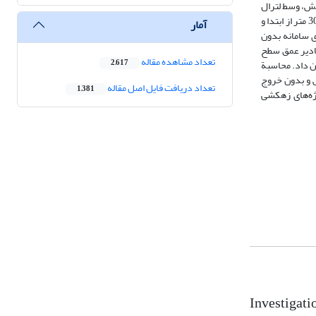
ر زهکش، وسط لترال
2 و 5 و 10 و 25 متر از لولة زهکش، پیزومترهایی تا عمق 2 متری خاک کار گذاشته شد و لترال میانی به منهول تجهیز شد. همچنین، در 30 متر از ابتدا و
آمار
 سامانه بدون
قادیر عمق سطح
تعداد مشاهده مقاله
 داد. محاسبة
2,617
ژوهش و بدون خروج
تعداد دریافت فایل اصل مقاله
1,381
ژه‌های زهکشی
Investigati