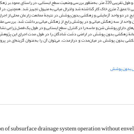
1 متر، و طول تقریبی 220 متر. به‌‌منظور بررسی وضعیت سطح ایستابی، در راستای عمود ب
ج در دو واحد آزمایشی و زهکشی بدون پوشش در نتیجة ممانعت زارعان محلی از اجرای
ر این واحد از سه زهکش میانی و در پوشش رایج از زهکش میانی برداشت شد. بررسی م
ی دارای پوشش شن و ماسه را در کنترل سطح ایستابی و در طول یک فصل زراعی نشان
 (RGWD) نیز عملکرد قابل قبول سامانة زهکشی بدون پوشش در اراضی دشت شادگان را در طول مدت اجرای این پ
شی بدون پوشش در میان‌مدت و درازمدت، می‌توان آن را به‌عنوان گزینه‌ای در پرو
ل بدون پوشش
on of subsurface drainage system operation without envel