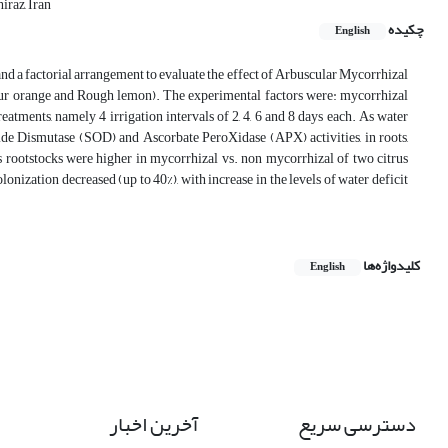
iraz, Iran
چکیده
English
 a factorial arrangement to evaluate the effect of Arbuscular Mycorrhizal
ur orange and Rough lemon). The experimental factors were: mycorrhizal
reatments, namely 4 irrigation intervals of 2, 4, 6 and 8 days each. As water
xide Dismutase (SOD) and Ascorbate PeroXidase (APX) activities, in roots,
s rootstocks were higher in mycorrhizal vs. non mycorrhizal of two citrus
onization decreased (up to 40%), with increase in the levels of water deficit
کلیدواژه‌ها
English
دسترسی سریع
آخرین اخبار