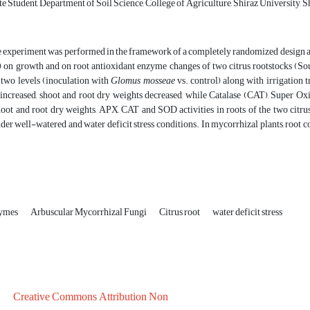
Student, Department of Soil Science, College of Agriculture, Shiraz University, Sh
 experiment was performed in the framework of a completely randomized design and
on growth and on root antioxidant enzyme changes of two citrus rootstocks (So
 two levels (inoculation with
Glomus mosseae
vs. control) along with irrigation t
s increased, shoot and root dry weights decreased, while Catalase (CAT), Super O
hoot and root dry weights, APX, CAT and SOD activities in roots of the two citru
der well-watered and water deficit stress conditions. In mycorrhizal plants, root col
zymes
Arbuscular Mycorrhizal Fungi
Citrus root
water deficit stress
Creative Commons Attribution Non