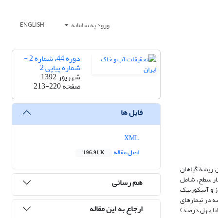
ورود به سامانه
ENGLISH
دوره 44، شماره 2 -
شماره پیاپی 2
شهریور 1392
صفحه
213-220
فایل ها
XML
اصل مقاله
196.91 K
ان ریشة گیاهان
هار سطح، شامل
هم رسانی
موتاز و آسکوربیک
ه در تیمارهای
ارجاع به این مقاله
(تا چهل درصد)