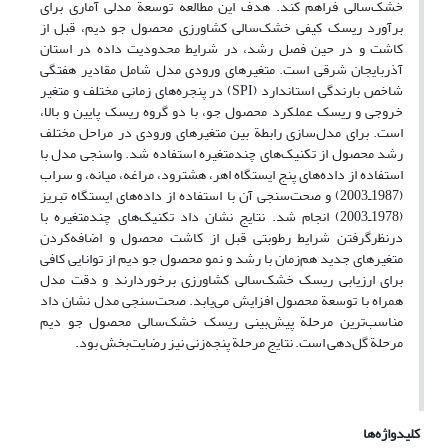
خشک‌سالی فراهم کند. هدف این مطالعه توسعة مدلی آماری برای
برآورد ریسک کیفی خشک‌سالی کشاورزی محصول جو دیم، قبل از
کاشت و در حین فصل رشد، در شرایط محدودیت داده در استان
آذربایجان شرقی است. متغیرهای ورودی مدل شامل مقادیر هفتگی
شاخص بارندگی استاندارد (SPI) در پنجره‌های زمانی مختلف و متغیر
خروجی و ریسک عملکرد محصول جو، با دو گروه ریسک پایین و بالا،
است. برای مدل‌سازی رابطة بین متغیرهای ورودی در مراحل مختلف
رشد محصول از تکنیک‌های چندمتغیره استفاده شد. واسنجی مدل با
استفاده از داده‌های پنج ایستگاه اهر، هشترود، مراغه، میانه، و سراب
(1987ـ2003) و صحت‌سنجی آن با استفاده از داده‌های ایستگاه تبریز
(1978ـ2003) انجام شد. نتایج نشان داد تکنیک‌های چندمتغیره با
درنظرگرفتن شرایط رطوبتی قبل از کاشت محصول و اضافه‌کردن
متغیرهای جدید هم‌زمان با رشد و نمو محصول جو دیم از توانایی کافی
برای ارزیابی ریسک خشک‌سالی کشاورزی برخوردارند و دقت مدل
همراه با توسعة محصول افزایش می‌یابد. صحت‌سنجی مدل نشان داد
مناسب‌ترین مرحلة پیش‌بینی ریسک خشک‌سالی محصول جو دیم
مرحلة گل‌دهی است. نتایج مرحلة پنجه‌زنی نیز رضایت‌بخش بود.
کلیدواژه‌ها