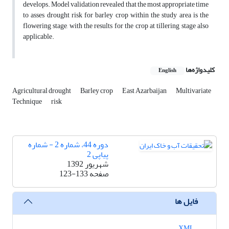
develops. Model validation revealed that the most appropriate time
to asses drought risk for barley crop within the study area is the
flowering stage, with the results for the crop at tillering stage also
applicable.
کلیدواژه‌ها
English
Agricultural drought
Barley crop
East Azarbaijan
Multivariate
Technique
risk
دوره 44، شماره 2 - شماره
پیاپی 2
شهریور 1392
صفحه
123-133
فایل ها
XML