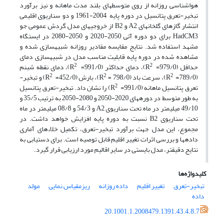
هواشناسی روزانه از روی متوسط­های بلند مدت ماهانه و نیز برآورد
تبخیر-تعرق پتانسیل در دوره پایه 2004-1961 و دو سناریوی اقلیمی
انتشار گازهای گلخانه­ای A2 و B2 از خروجی­های مدل گردش عمومی جو
HadCM3 برای دو دوره آتی 2050-2020 و 2050-2080 در ایستگاه
مشهد استفاده شد. نتایج مقایسه مقادیر روزانه شبیه­سازی شده و
مشاهده شده در دوره پایه قابلیت مناسب مدل در شبیه­سازی دمای
2
2
حداقل (979/0= R
)، دمای حداکثر (991/0= R
)، دمای نقطه شبنم
2
2
2
(789/0= R
)، سرعت باد (798/0 = R
)، بارش (452/0= R
) و تبخیر-
2
تعرق پتانسیل ماهانه (991/0= R
) را نشان داد. تبخیر-تعرق پتانسیل
به طور متوسط در دوره­­های 2020-2050 و 2080-2050 به ترتیب 35/5 و
49/10 میلیمتر در ماه تحت سناریوی A2 و 54/3 و 08/8 میلیمتر در ماه
تحت سناریوی B2 نسبت به دوره پایه افزایش خواهد داشت. در
مجموع، این مدل جهت برآورد تبخیر-تعرق، تکمیل خلاءهای آماری
داده­­ها و بررسی اثرات تغییر اقلیم قابل توصیه است. برای دست­یابی به
نتایج دقیق­تر، مدل بایستی در سایر اقالیم مورد ارزیابی قرار گیرد.
کلیدواژه‌ها
تبخیر-تعرق
تغییر اقلیم
داده روزانه
ریزمقیاس نمایی
مولد
داده
20.1001.1.2008479.1391.43.4.8.7