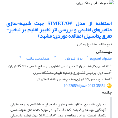
استفاده از مدل SIMETAW جهت شبیه¬سازی
متغیرهای اقلیمی و بررسی اثر تغییر اقلیم بر تبخیر-
تعرق پتانسیل (مطالعه موردی: مشهد)
نوع مقاله : مقاله پژوهشی
نویسندگان
3
2
1
میثم ابراهیم پور
نوذر قهرمان
عبدالمجید لیاقت
1
دانشجوی کارشناسی ارشد، پردیس کشاورزی و منابع طبیعی دانشگاه تهران
2
استادیار، پردیس کشاورزی و منابع طبیعی دانشگاه تهران
3
استاد، پردیس کشاورزی و منابع طبیعی دانشگاه تهران
10.22059/ijswr.2013.35354
چکیده
مدل­های متعددی بمنظور شبیه­سازی داده­های هواشناسی با رهیافت­های
گوناگون توسعه یافته­اند، که دقت آنها در تولید داده های هواشناسی
یکسان نیست. در این مطالعه از مدل SIMETAW جهت تولید داده­های