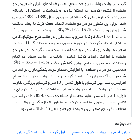
کرت، بر تولید رواناب در واحد سطح، تحت رخداد­های باران طبیعی در دو
منطقه از کشور (کوهین در استان قزوین و پلدشت در استان آذربایجان­
غربی) در یک بازه زمانی یک ساله از شهریور سال 1389 تا 1390 بررسی
شد. برای این منظور در هر دو منطقه، تعداد هفت کرت با ابعاد مختلف
شامل طول­‌های 2، 5، 10، 15، 1/22، 25 و30 متر و به ترتیب عرض­‌های 1،
1، 2/1، 6/1، 83/1، 2 و 4/2 متر و با سه تکرار در قالب طرح بلوک­های کامل
تصادفی احداث گردید. در دوره تحقیق، به ترتیب تعداد 9 و 11 رخداد،
منجر به تولید رواناب در دو منطقه یاد شده ثبت گردید. در هر دو
منطقه با افزایش ابعاد کرت­ها، تولید رواناب در واحد سطح در تمام
2
رخدادها به صورت تابع توانی کاهش یافت (98/0 ≥
R ≥ 83/0).
همچنین در هر دو منطقه، با افزایش مقدار فرسایندگی باران بر اساس
شاخص EI
، میزان تاثیر ابعاد کرت بر تولید رواناب در واحد سطح
30
افزایش یافت. بین کرت­های با طول کمتر از 10 متر و کرت­های بزرگ­تر، تفاوت
معنی­دار در تولید رواناب در واحد سطح مشاهده شد ولی در کرت­های با
طول 15 متر یا بیشتر تفاوت معنی­دار مشاهده نشد (05/0 > P). براساس
نتایج، حداقل طول مناسب کرت به منظور اندازه­گیری رواناب در
مطالعات کرت­های صحرایی برای مدل­های خانواده­ی USLE، 15 متر بود.
کلیدواژه‌ها
باران طبیعی
رواناب در واحد سطح
طول کرت
فرسایندگی باران