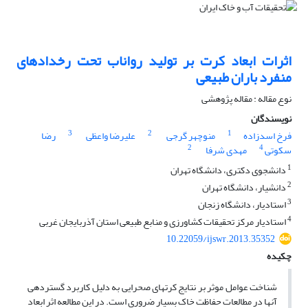
اثرات ابعاد کرت بر تولید رواناب تحت رخدادهای
منفرد باران طبیعی
نوع مقاله : مقاله پژوهشی
نویسندگان
3
2
1
فرخ اسدزاده
منوچهر گرجی
علیرضا واعظی
رضا
2
4
سکوتی
مهدی شرفا
1
دانشجوی دکتری، دانشگاه تهران
2
دانشیار، دانشگاه تهران
3
استادیار، دانشگاه زنجان
4
استادیار مرکز تحقیقات کشاورزی و منابع طبیعی استان آذربایجان غربی
10.22059/ijswr.2013.35352
چکیده
شناخت عوامل موثر بر نتایج کرت­های صحرایی به دلیل کاربرد گسترده­ی
آن­ها در مطالعات حفاظت خاک بسیار ضروری است. در این مطالعه اثر ابعاد