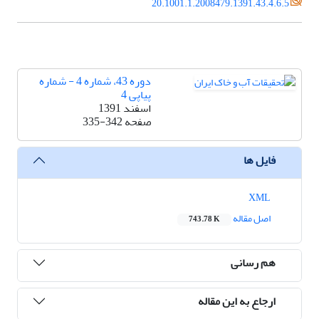
20.1001.1.2008479.1391.43.4.6.5
دوره 43، شماره 4 - شماره
پیاپی 4
اسفند 1391
صفحه
335-342
فایل ها
XML
اصل مقاله
743.78 K
هم رسانی
ارجاع به این مقاله