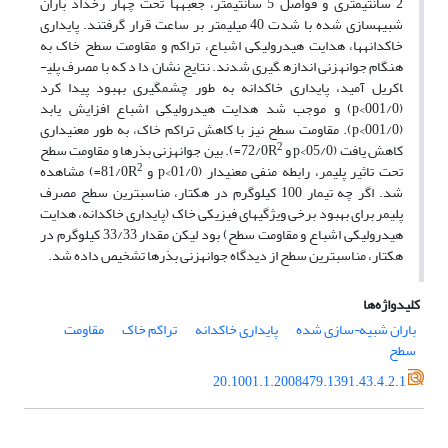
2 سانتی­متری و فواصل 5 سانتی­متر، جعبه­ها تحت چهار رخداد باران
شبیه­سازی شده با شدت 40 میلی­متر بر ساعت قرار گرفتند. پایداری
خاکدانه­ها، هدایت هیدرولیکی اشباع، تراکم و مقاومت سطح خاک­ به
هنگام جوانه­زنی اندازه­گیری شدند. نتایج نشان داد که با مصرف پلی­
اکریل آمید، پایداری خاکدانه به طور چشمگیری بهبود پیدا کرد
(001/0>p) و موجب شد هدایت هیدرولیکی اشباع افزایش یابد
(001/0>p). مقاومت سطح نیز با کاهش تراکم خاک، به طور معنی­داری
2
کاهش یافت (05/0>p و 72/0R
=). بین جوانه­زنی بذرها و مقاومت سطح
2
تحت تاثیر پلیمر، رابطه منفی معنی­دار (01/0>p و 81/0R
=) مشاهده
شد. اگر چه تیمار 100 کیلوگرم در هکتار، مناسب­ترین سطح مصرف
پلیمر برای بهبود­ برخی ویژگی­های فیزیکی خاک (پایداری خاکدانه، هدایت
هیدرولیکی اشباع و مقاومت سطح) بود لیکن مقدار 33/33 کیلوگرم در
هکتار، مناسب­ترین سطح از دیدگاه جوانه­زنی بذرها تشخیص داده شد.
کلیدواژه‌ها
باران شبیه¬سازی شده
پایداری خاکدانه
تراکم خاک
مقاومت
سطح
20.1001.1.2008479.1391.43.4.2.1