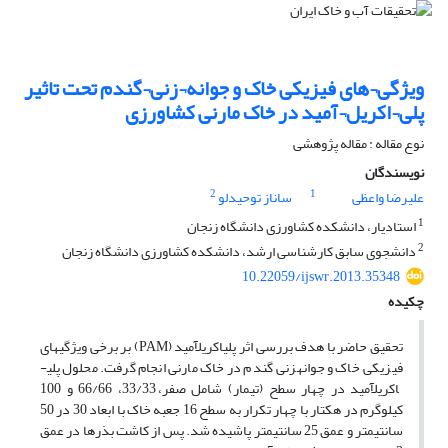
ویژگی¬های فیزیکی خاک و جوانه¬زنی¬گندم تحت تاثیر
پلی¬اکریل¬آمید در خاک مارنی کشاورزی
نوع مقاله : مقاله پژوهشی
نویسندگان
2
1
علیرضا واعظی
ساناز توحیدلو
1
استادیار، دانشکده کشاورزی دانشگاه زنجان
2
دانشجوی سابق کارشناسی ارشد، دانشکده کشاورزی دانشگاه زنجان
10.22059/ijswr.2013.35348
چکیده
تحقیق حاضر با هدف بررسی اثر پلی­اکریل­آمید (PAM) بر برخی ویژگی­های
فیزیکی خاک و جوانه­زنی گندم در خاک مارنی انجام گرفت. محلول پلی­
اکریل­آمید در چهار سطح (تیمار) شامل صفر، 33/33، 66/66 و 100
کیلوگرم در هکتار با چهار تکرار به سطح 16 جعبه خاک با ابعاد 30 در 50
سانتی­متر و عمق 25 سانتی­متر پاشیده شد. پس از کاشت بذرها در عمق