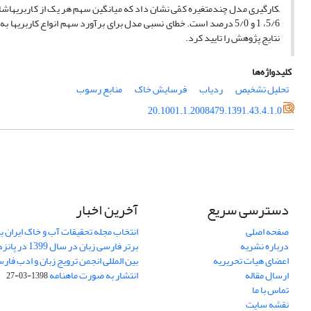
نتایج پژوهش را تایید کرد.
کلیدواژه‌ها
تحلیل تشخیص
ردیاب
فرسایش خاک
منابع رسوب
20.1001.1.2008479.1391.43.4.1.0
دسترسی سریع
آخرین اخبار
صفحه اصلی
انتخاب مجله تحقیقات آب و خاک ایران ب
درباره نشریه
برتر فارسی زبان 
اعضای هیات تحریریه
بین المللی انجمن ترویج زبان و ادب فار
ارسال مقاله
انتشار به صورت ماهنامه
1398-03-27
تماس با ما
نقشه سایت