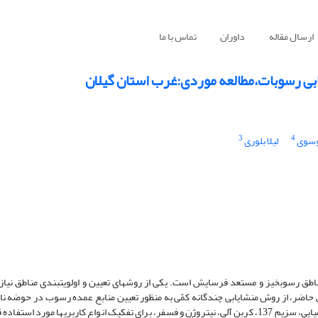
ارسال مقاله
داوران
تماس با ما
بی رسوبات،مطالعه موردی:غرب استان گیلان
3
4
وسوی
لیلا بلوری
طق رسوب­خیز و مستعد فرسایش است. یکی از روش­های تعیین و اولویت­بندی مناطق نیاز
اضر، از روش منشایابی چندگانه کمّی به منظور تعیین منابع عمده رسوب در حوضه نا