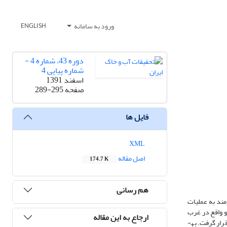
ورود به سامانه
ENGLISH
دوره 43، شماره 4 -
شماره پیاپی 4
اسفند 1391
صفحه
289-295
فایل ها
XML
اصل مقاله
174.7 K
هم رسانی
مند به عملیات
و واقع در غرب
ارجاع به این مقاله
استان گیلان، استفاده شد. بر اساساین روش،ترکیب مناسبی از عناصر ژئوشیمیایی، سزیم 137، کربن آلی، نیتروژن و فسفر، برای تفکیک انواع کاربری­ها مورد استفاده قرار گرفت. به­