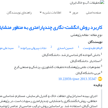
صفحه اصلی
مرور
اطلاعات نشریه
راهنمای نویسندگان
کاربرد روش انگشت¬نگاری چندپارامتری به منظور منشایا
نوع مقاله : مقاله پژوهشی
نویسندگان
3
2
1
الهام علیدوست
حسین اسدی
نجات پیرولی بیرانوند
سیدعلی م
1
دانش آموخته کارشناسی ارشد، دانشگاه گیلان
2
استادیار، دانشگاه گیلان
3
عضو هیات علمی پژوهشکده تحقیقات کشاورزی، پزشکی و صنعتی کرج
4
مربی دانشگاه گیلان
10.22059/ijswr.2013.35347
چکیده
اجرای بهینه استراتژی­های حفاظت خاک و کنترل فرسایش، مستلزم شناسایی منا
حفاظتی، روش انگشت­نگاری یا منشایابی چندپارامتری رسوبات است.در پژوهش ح