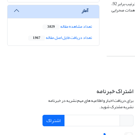
کارگیری مدل چندمتغیره کمّی نشان داد که میانگین سهم هر یک از کاربری­هاشامل دیواره خندق، مراتع تخریب شده، مراتع دارای پوشش و جنگل در تولید رسوب، به ترتیب برابر 92،
آمار
ایی زیاد مدل بود.مشاهدات صحرایی
تعداد مشاهده مقاله
3,029
تعداد دریافت فایل اصل مقاله
1,967
اشتراک خبرنامه
برای دریافت اخبار و اطلاعیه های مهم نشریه در خبرنامه
نشریه مشترک شوید.
اشتراک