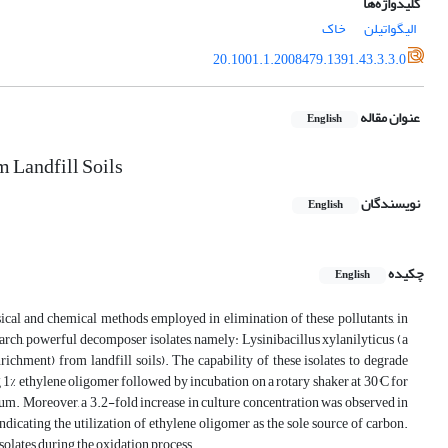
کلیدواژه‌ها
الیگواتیلن
خاک
20.1001.1.2008479.1391.43.3.3.0
عنوان مقاله
English
 Landfill Soils
نویسندگان
English
چکیده
English
cal and chemical methods employed in elimination of these pollutants, in
arch, powerful decomposer isolates, namely: Lysinibacillus xylanilyticus (a
richment) from landfill soils). The capability of these isolates to degrade
 1% ethylene oligomer followed by incubation on a rotary shaker at 30°C for
ium. Moreover, a 3.2-fold increase in culture concentration was observed in
icating the utilization of ethylene oligomer as the sole source of carbon.
olates during the oxidation process.