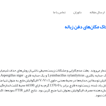
ارسال مقاله
داوران
تماس با ما
اک مکان‌های دفن زباله
 شمار می‌روند. بعلت عدم کارایی و مشکلات زیست‌محیطی ناشی از روش‌های حذف شیمیایی
این ت
غنی‌سازی از خاک‌های‌ مکان‌های دفن زباله جداسازی شدند. توانایی تجزیه الیگواتیلن توسط این جدایه‌‌ها در محیط معدنی حاوی 
30 روز گرماگذاری بر روی شیکر در دمای ?C30 سنجش شد. پس از گذشت زمان یاد شده، زیست‌توده قارچ 
رشد باکتری به 2/3 برابر مقدار اولیه خود (CFU.ml-1108× 5/1) رسید که نشان‌ده
ات نمود.