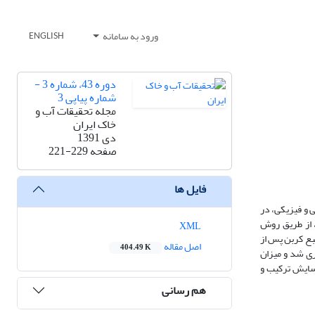
ورود به سامانه
ENGLISH
دوره 43، شماره 3 -
شماره پیاپی 3
مجله تحقیقات آب و
خاک ایران
دی 1391
صفحه
221-229
فایل ها
 و فیزیکی، در
حقیق با هدف دستیابی به جدایه‌های توانمند تجزیه کننده الیگواتیلن، یک جدایه باکتری، Lysinibacillus xylanilyticus و یک جدایه قارچ، Aspergillus niger، از طریق روش
XML
1% (V/V) الیگواتیلن مایع به عنوان تنها منبع کربن پس از
اصل مقاله
404.49 K
برابر با 1370/0 گرم به ازای ml100 محیط کشت اندازه‌گیری شد و میزان
نده مصرف الیگواتیلن بعنوان تنها منبع کربن بود. نتایج آنالیز FTIR نمونه‌ها، اکسایش ترکیب و
هم رسانی