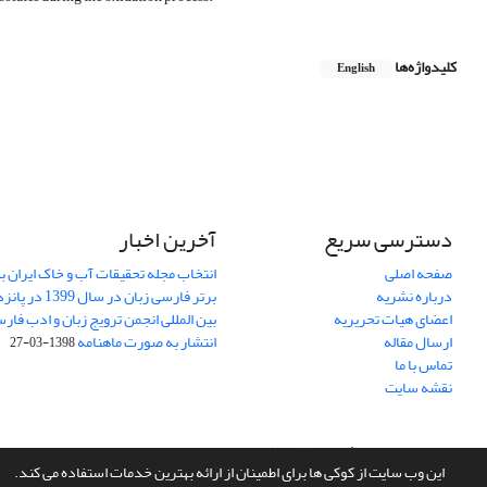
کلیدواژه‌ها
English
دسترسی سریع
آخرین اخبار
صفحه اصلی
انتخاب مجله تحقیقات آب و خاک ایران ب
درباره نشریه
برتر فارسی زبان 
اعضای هیات تحریریه
بین المللی انجمن ترویج زبان و ادب فار
ارسال مقاله
انتشار به صورت ماهنامه
1398-03-27
تماس با ما
نقشه سایت
سامانه مدیریت نشریات علمی.
طراحی و پیاده سازی از
سیناوب
این وب سایت از کوکی ها برای اطمینان از ارائه بهترین خدمات استفاده می کند.