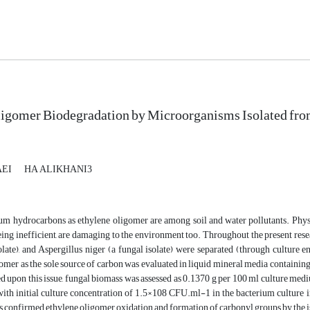
igomer Biodegradation by Microorganisms Isolated from
AEI
HA ALIKHANI3
um hydrocarbons as ethylene oligomer are among soil and water pollutants. Physi
eing inefficient, are damaging to the environment too. Throughout the present rese
late), and Aspergillus niger (a fungal isolate) were separated (through culture en
omer as the sole source of carbon was evaluated in liquid mineral media containing
d upon this issue, fungal biomass was assessed as 0.1370 g per 100 ml culture med
th initial culture concentration of 1.5×108 CFU.ml-1 in the bacterium culture ind
 confirmed ethylene oligomer oxidation and formation of carbonyl groups by the is