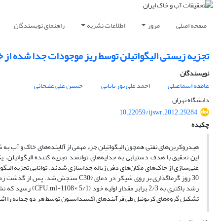
صفحه اصلی
مرور
اطلاعات نشریه
راهنمای نویسندگان
تجزیه زیستی الیگواتیلن توسط ریز موجودات جدا شده از خ
نویسندگان
عاطفه اسماعیلی
احمد علی پور بابایی
حسین علی علیخانی
دانشگاه تهران
10.22059/ijswr.2012.29284
چکیده
هیدروکربن‌های نفتی همچون الیگواتیلن جزء مهمی از آلاینده‌های خاک و آب به
تشکیل گروه‌های کربونیل طی فرآیند‌های اکسیداسیون توسط هر دو جدایه را اثب