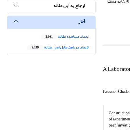
خوبی بین نتایج محاسباتی و آزمایشگاهی در پوش خطای 20 درصد مشاهده شد. علاوه بر این مقادیر ریشه میانگین مربع خطاها و میانگین خطای نسبی به ترتیب 04/0 و 09/0 به دست
ارجاع به این مقاله
آمار
تعداد مشاهده مقاله
2,401
تعداد دریافت فایل اصل مقاله
2,339
A Laborator
Farzaneh Ghader
Construction o
of experiment
been investi