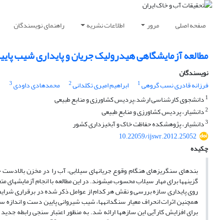
صفحه اصلی
مرور
اطلاعات نشریه
راهنمای نویسندگان
مطالعه آزمایشگاهی هیدرولیک جریان و پایداری شیب پای
نویسندگان
3
2
1
فرزانه قادری نسب گروهی
ابراهیم امیری تکلدانی
محمدهادی داودی
1
دانشجوی کارشناسی ارشد،‌پردیس کشاورزی و منابع طبیعی
2
دانشیار، پردیس کشاورزی و منابع طبیعی
3
دانشیار، پژوهشکده حفاظت خاک و آبخیزداری کشور
10.22059/ijswr.2012.25052
چکیده
بندهای سنگریزه‏ای هنگام وقوع جریان‏های سیلابی، آب را در مخزن بالادست خ
گزینه‏ها برای مهار سیلاب محسوب می‏شوند. در این مطالعه با انجام آزمایش‏های م
روی پایداری سازه بررسی و نقش هر کدام از عوامل ذکر شده در برقراری شرایط پا
هم‏چنین اثرات انحراف معیار سنگ‏دانه‏ها، شیب شیروانی پایین دست و اندازه سن
برای افزایش کارآیی این سازه‏ها ارائه شد. به منظور اعتبار سنجی رابطه جدید 