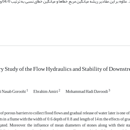
y Study of the Flow Hydraulics and Stability of Downst
1
2
3
i Nasab Goroohi
Ebrahim Amiri
Mohammad Hadi Davoodi
f porous barriers to collect flood flows and gradual release of water, later, is one of 
s in a flume with the width of 0.6, depth of 0.8, and length of 14 m, the effects of g
gated. Moreover, the influence of mean diameters of stones along with their sta