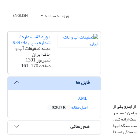
ورود به سامانه
ENGLISH
دوره 43، شماره 2 -
شماره پیاپی 939792
مجله تحقیقات آب و
خاک ایران
شهریور 1391
صفحه
161-170
فایل ها
XML
این‏رو یکی از
اصل مقاله
920.77 K
ی پایین دست بر
دست ارائه شد.
سب سنگ‏دانه‏ها
هم رسانی
همبستگی نسبتاً