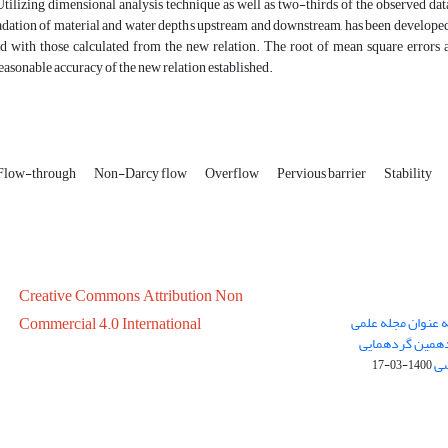
Utilizing dimensional analysis technique as well as two-thirds of the observed dat
adation of material and water depths upstream and downstream, has been developed.
 with those calculated from the new relation. The root of mean square errors an
reasonable accuracy of the new relation established.
Flow-through
Non-Darcy flow
Overflow
Pervious barrier
Stability
Creative Commons Attribution Non
ه عنوان مجله علمی
Commercial 4.0 International
در سال 1399 در پانزدهمین گردهمایی
سی
1400-03-17