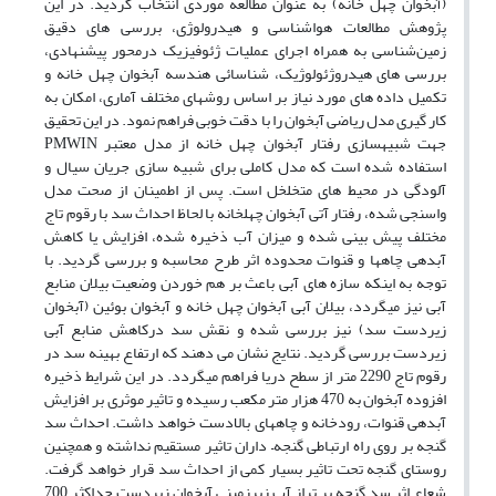
(آبخوان چهل خانه) به عنوان مطالعه موردی انتخاب گردید. در این
پژوهش مطالعات هواشناسی و هیدرولوژی، بررسی های دقیق
زمین‌شناسی به همراه اجرای عملیات ژئوفیزیک درمحور پیشنهادی،
بررسی های هیدروژئولوژیک، شناسائی هندسه آبخوان چهل خانه و
تکمیل داده های مورد نیاز بر اساس روشهای مختلف آماری، امکان به
کار گیری مدل ریاضی آبخوان را با دقت خوبی فراهم نمود. در این تحقیق
جهت شبیهسازی رفتار آبخوان چهل خانه از مدل معتبر PMWIN
استفاده شده است که مدل کاملی برای شبیه سازی جریان سیال و
آلودگی در محیط های متخلخل است. پس از اطمینان از صحت مدل
واسنجی شده، رفتار آتی آبخوان چهلخانه با لحاظ احداث سد با رقوم تاج
مختلف پیش بینی شده و میزان آب ذخیره شده، افزایش یا کاهش
آبدهی چاهها و قنوات محدوده اثر طرح محاسبه و بررسی گردید. با
توجه به اینکه سازه های آبی باعث بر هم خوردن وضعیت بیلان منابع
آبی نیز میگردد، بیلان آبی آبخوان چهل خانه و آبخوان بوئین (آبخوان
زیردست سد) نیز بررسی شده و نقش سد درکاهش منابع آبی
زیردست بررسی گردید. نتایج نشان می دهند که ارتفاع بهینه سد در
رقوم تاج 2290 متر از سطح دریا فراهم میگردد. در این شرایط ذخیره
افزوده آبخوان به 470 هزار متر مکعب رسیده و تاثیر موثری بر افزایش
آبدهی قنوات، رودخانه و چاههای بالادست خواهد داشت. احداث سد
گنجه بر روی راه ارتباطی گنجه– داران تاثیر مستقیم نداشته و همچنین
روستای گنجه تحت تاثیر بسیار کمی از احداث سد قرار خواهد گرفت.
شعاع اثر سد گنجه بر تراز آب زیرزمینی آبخوان زیردست حداکثر 700