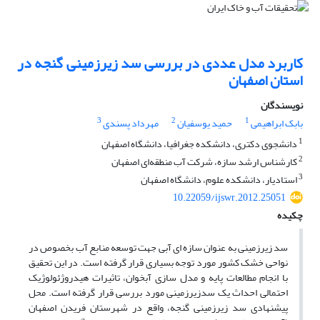
کاربرد مدل عددی در بررسی سد زیرزمینی گنجه در
استان اصفهان
نویسندگان
3
2
1
بابک ابراهیمی
حمید یوسفیان
مهرداد پسندی
1
دانشجوی دکتری، دانشکده جغرافیا، دانشگاه اصفهان
2
کارشناس ارشد سازه، شرکت آب منطقه‌ای اصفهان
3
استادیار، دانشکده علوم، دانشگاه اصفهان
10.22059/ijswr.2012.25051
چکیده
سد زیرزمینی به عنوان سازه ای آبی جهت توسعه منابع آب بخصوص در
نواحی خشک کشور مورد توجه بسیاری قرار گرفته است. در این تحقیق
با انجام مطالعات پایه و مدل سازی آبخوان، تاثیرات هیدروژئولوژیک
احتمالی احداث یک سدزیرزمینی مورد بررسی قرار گرفته است. محل
پیشنهادی سد زیرزمینی گنجه، واقع در شهرستان فریدن اصفهان