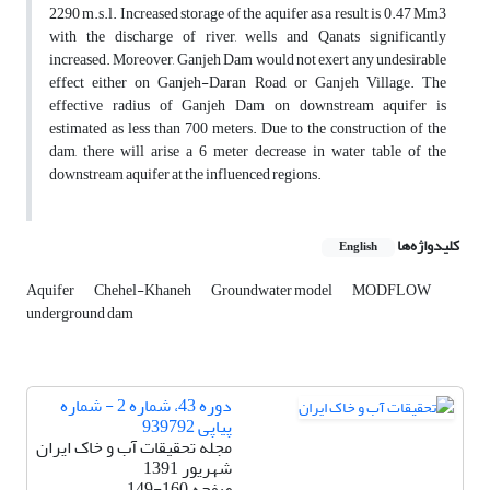
2290 m.s.l. Increased storage of the aquifer as a result is 0.47 Mm3
with the discharge of river, wells and Qanats significantly
increased. Moreover, Ganjeh Dam would not exert any undesirable
effect either on Ganjeh-Daran Road or Ganjeh Village. The
effective radius of Ganjeh Dam on downstream aquifer is
estimated as less than 700 meters. Due to the construction of the
dam, there will arise a 6 meter decrease in water table of the
downstream aquifer at the influenced regions.
کلیدواژه‌ها
English
Aquifer
Chehel-Khaneh
Groundwater model
MODFLOW
underground dam
دوره 43، شماره 2 - شماره
پیاپی 939792
مجله تحقیقات آب و خاک ایران
شهریور 1391
صفحه
149-160