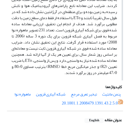
کردند. ضرایب این معادله تابع پارامترهای آیرودینامیک هوا و تابش
رسیده به زمین بوده و برای منطقه‌ای در آرژانتین نشان داده شد که در
طول سال تقریباً ثابتند و ETo با استفاده از فقط دمای سطح زمین با دقت
مطلوبی برآورد شد. هدف از انجام این تحقیق، ارزیابی معادله ساده
شده فوق برای شبکه آبیاری قزوین است. تعداد 231 تصویر ماهواره نوا
مربوط به فصل آبیاری شبکه قزوین برای یک دوره 3 ساله (2006 تا
2008) مورد استفاده قرار گرفت. نتایج این تحقیق نشان داد، ضرایب
معادله ساده شده فوق در شبکه آبیاری قزوین ثابت نیست و معادله‌ای
بر اساس روز شمار سال برای تعیین هر یک از آنها ارائه شد. همچنین
معادله ساده شده نیاز به واسنجی دارد و پس از واسنجی، ETo با ضریب
تعیین (R2) و جذر میانگین مربع خطا (RMSE) بترتیب مساوی 80/0 و
47/0 میلیمتر در روز برآورد شدند.
کلیدواژه‌ها
پنمن مانتیث
تبخیر تعرق مرجع
شبکه آبیاری قزوین
ماهواره نوا
20.1001.1.2008479.1391.43.2.5.0
عنوان مقاله
English