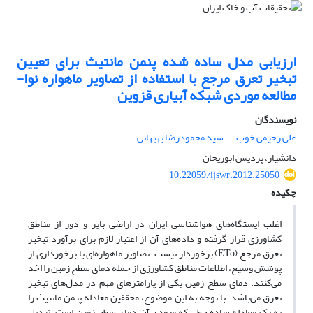
ارزیابی مدل ساده شده پنمن مانتیث برای تعیین
تبخیر تعرق مرجع با استفاده از تصاویر ماهواره نوا-
مطالعه موردی شبکه آبیاری قزوین
نویسندگان
علی رحیمی خوب
سید محمودرضا بهبهانی
دانشیار، پردیس ابوریحان
10.22059/ijswr.2012.25050
چکیده
اغلب ایستگاه‌های هواشناسی ایران در اراضی بایر و دور از مناطق
کشاورزی قرار گرفته و داده‌های آن از اعتبار لازم برای برآورد تبخیر
تعرق مرجع (ETo) برخوردار نیست. تصاویر ماهواره‌ای با برخورداری از
پوشش وسیع، اطلاعات مناطق کشاورزی از جمله دمای سطح زمین را اخذ
می‌کنند. دمای سطح زمین یکی از پارامترهای مهم در مدل‌های تبخیر
تعرق می‌باشد. با توجه به این موضوع، محققین معادله پنمن مانتیث را
به یک معادله ساده‌ خطی که ورودی آن دمای سطح زمین است، تبدیل