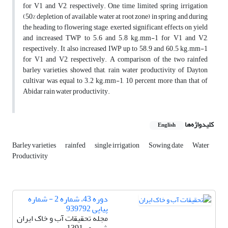
for V1 and V2, respectively. One time limited spring irrigation
(50% depletion of available water at root zone) in spring and during
the heading to flowering stage, exerted significant effects on yield
and increased TWP to 5.6 and 5.8 kg.mm-1 for V1 and V2,
respectively. It also increased IWP up to 58.9 and 60.5 kg.mm-1
for V1 and V2, respectively. A comparison of the two rainfed
barley varieties, showed that, rain water productivity of Dayton
cultivar was equal to 3.2 kg.mm-1, 10 percent more than that of
Abidar rain water productivity.
کلیدواژه‌ها
English
Barley varieties
rainfed
single irrigation
Sowing date
Water
Productivity
دوره 43، شماره 2 - شماره
پیاپی 939792
مجله تحقیقات آب و خاک ایران