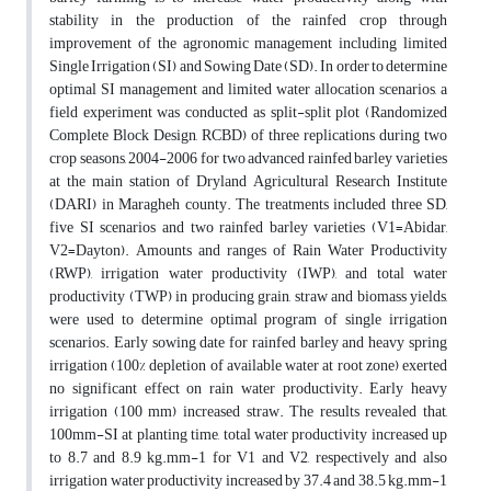
stability in the production of the rainfed crop through
improvement of the agronomic management including limited
Single Irrigation (SI) and Sowing Date (SD). In order to determine
optimal SI management and limited water allocation scenarios, a
field experiment was conducted as split-split plot (Randomized
Complete Block Design, RCBD) of three replications during two
crop seasons, 2004-2006 for two advanced rainfed barley varieties
at the main station of Dryland Agricultural Research Institute
(DARI) in Maragheh county. The treatments included three SD,
five SI scenarios and two rainfed barley varieties (V1=Abidar,
V2=Dayton). Amounts and ranges of Rain Water Productivity
(RWP), irrigation water productivity (IWP), and total water
productivity (TWP) in producing grain, straw and biomass yields,
were used to determine optimal program of single irrigation
scenarios. Early sowing date for rainfed barley and heavy spring
irrigation (100% depletion of available water at root zone) exerted
no significant effect on rain water productivity. Early heavy
irrigation (100 mm) increased straw. The results revealed that,
100mm-SI at planting time, total water productivity increased up
to 8.7 and 8.9 kg.mm-1 for V1 and V2, respectively and also
irrigation water productivity increased by 37.4 and 38.5 kg.mm-1