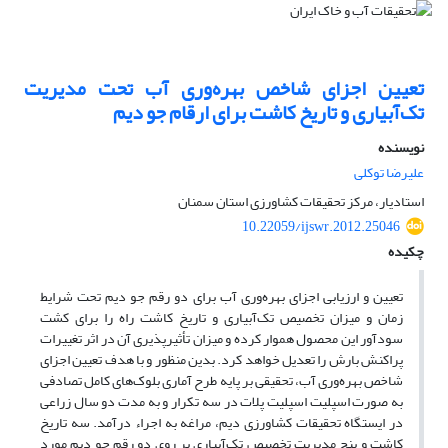
تعیین اجزای شاخص بهره‌وری آب تحت مدیریت
تک‌آبیاری و تاریخ کاشت برای ارقام جو دیم
نویسنده
علیرضا توکلی
استادیار، مرکز تحقیقات کشاورزی استان سمنان
10.22059/ijswr.2012.25046
چکیده
تعیین و ارزیابی اجزای بهره‌وری آب برای دو رقم جو دیم تحت شرایط
زمان و میزان تخصیص تک‌آبیاری و تاریخ کاشت راه را برای کشت
سودآور این محصول هموار کرده و میزان تأثیرپذیری آن در اثر تغییرات
پراکنش بارش را تعدیل خواهد کرد. بدین منظور و با هدف تعیین اجزای
شاخص بهره‌وری آب، تحقیقی بر پایه طرح آماری بلوک‌های کامل تصادفی
به صورت اسپلیت اسپلیت پلات در سه تکرار و به مدت دو سال زراعی
در ایستگاه تحقیقات کشاورزی دیم، مراغه به اجراء در‌آمد. سه تاریخ
کاشت و پنج مدیریت تخصیص تک‌‌آبیاری بر روی دو رقم جو دیم مورد