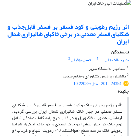
اثر رژیم رطوبتی و کود فسفر بر فسفر قابل‌جذب و
شکلهای فسفر معدنی در برخی خاکهای شالیزاری شمال
ایران
نویسندگان
2
1
نصرت اله نجفی
حسن توفیقی
1
استادیار، دانشگاه تبریز
2
دانشیار، پردیس کشاورزی و منابع طبیعی
10.22059/ijswr.2012.24354
چکیده
تأثیر رژیم رطوبتی خاک و کود فسفر بر فسفر قابل‌جذب و شکلهای
فسفر معدنی در چهار خاک شالیزاری شمال ایران بررسی گردید.
آزمایش به‌صورت فاکتوریل و در قالب طرح پایه کاملاً تصادفی شامل
نوع خاک در چهار سطح (دو خاک اسیدی و دو خاک آهکی)، شرایط
رطوبتی خاک در سه سطح (هواخشک، 40% رطوبت اشباع و غرقاب) و