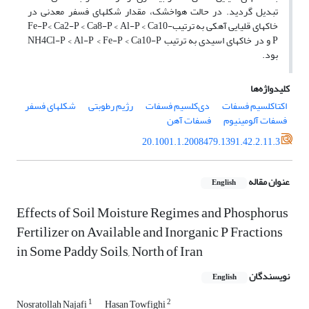
تبدیل گردید. در حالت هواخشک، مقدار شکلهای فسفر معدنی در
خاکهای قلیایی آهکی به ترتیبFe-P< Ca2-P < Ca8-P < Al-P < Ca10-
P و در خاکهای اسیدی به ترتیب NH4Cl-P < Al-P < Fe-P < Ca10-P
بود.
کلیدواژه‌ها
اکتاکلسیم فسفات
دی‌کلسیم فسفات
رژیم رطوبتی
شکلهای فسفر
فسفات آلومینیوم
فسفات آهن
20.1001.1.2008479.1391.42.2.11.3
عنوان مقاله
English
Effects of Soil Moisture Regimes and Phosphorus
Fertilizer on Available and Inorganic P Fractions
in Some Paddy Soils, North of Iran
نویسندگان
English
1
2
Nosratollah Najafi
Hasan Towfighi