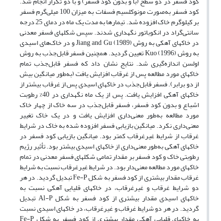
کود فسفر در دو سطح (با و بدون کود فسفر) و با دو تکرار انجام شد.
کود فسفر به‌صورت مونوکلسیم فسفات به میزان 100 میلی‌گرم فسفر
بر کیلوگرم خاک افزوده شد. تیمارها به مدت یک ماه در دمای 25 درجه
سانتی‌گراد در انکوباتور نگهداری شدند. سپس شکلهای فسفر معدنی
در خاکهای آهکی به روش Jiang and Gu (1989) و در خاک‌های اسیدی
به روش Kuo (1996) تعیین گردید. همچنین فسفر قابل‌جذب به روش
اولسن اندازه‌گیری شد. نتایج نشان داد که فسفر قابل‌جذب تمام
خاکهای مورد مطالعه پس از غرقاب افزایش یافت (به‌طور میانگین بیش
از دو برابر). فسفر قابل‌جذب در خاکهای اسیدی پس از غرقاب بیشتر از
خاکهای آهکی افزایش یافت. پس از یک ماه نگهداری در 40% رطوبت
اشباع و بدون کود فسفر، فسفر قابل‌جذب در سه خاک از چهار خاک
مورد مطالعه به‌طور معنی‌داری افزایش یافت و در یک خاک تغییر
معنی‌داری نکرد. میانگین بازیابی فسفر افزوده شده به خاک در شرایط
غرقاب از شرایط غیرغرقاب کمتر بود. میانگین بازیابی کود فسفر در
خاکهای آهکی به‌طور معنی‌داری از خاکهای اسیدی بیشتر بود. تأثیر رژیم
رطوبتی خاک و کود فسفر بر مقدار تمامی شکلهای فسفر معدنی در تمام
خاکهای مورد مطالعه معنی‌دار بود. در شرایط غیرغرقاب نسبت به شرایط
غرقاب مقدار بیشتری از کود فسفر به شکل Fe-P تبدیل گردید. در هر
دو شرایط غرقاب و غیرغرقاب، در خاکهای قلیایی آهکی نسبت به
خاکهای اسیدی مقدار بیشتری از کود فسفر به شکل Al-P تبدیل
گردید. در هر دو شرایط غرقاب و غیرغرقاب، در خاکهای اسیدی نسبت
به خاکهای قلیایی آهکی مقدار بیشتری از کود فسفر به شکل Fe-P