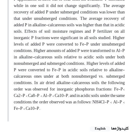
while in one soil it did not change significantly. The average
recovery of added P under submerged conditions was lower than
that under unsubmerged conditions. The average recovery of
added P in alkaline-calcareous soils was higher than that in acidic
soils. Effects of soil moisture regimes and P fertilizer on all
inorganic P fractions were significant in all soils studied. Higher
levels of added P were converted to Fe-P under unsubmerged
conditions. Higher amounts of added P were transformed to Al-P
in alkaline-calcareous soils relative to acidic soils under both
nonsubmerged and submerged conditions. Higher levels of added
P were converted to Fe-P in acidic soils relative to alkaline-
calcareous ones under at both nonsubmerged vs. submerged
conditions. In air dried alkaline-calcareous soils, the following
order was observed for inorganic phosphorus fractions: Fe-P<
Ca2-P < Ca8-P < Al-P < Ca10-P; and in acidic soils, under the same
conditions, the order observed was as follows: NH4Cl-P < Al-P <
Fe-P < Ca10-P.
کلیدواژه‌ها
English