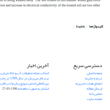
tant to being washed away. The soil treated in this manner would gain extra
on and increase in electrical conductivity of the treated soil are two other
کلیدواژه‌ها
English
دسترسی سریع
آخرین اخبار
صفحه اصلی
انتخاب مجله تحقیقات آب و خاک ایران ب
درباره نشریه
برتر فارسی زبان 
اعضای هیات تحریریه
بین المللی انجمن ترویج زبان و ادب فار
ارسال مقاله
انتشار به صورت ماهنامه
1398-03-27
تماس با ما
نقشه سایت