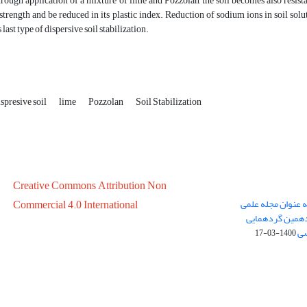
hrough application of a mixture of lime and Pozzolan, the soil becomes also resis
trength and be reduced in its plastic index. Reduction of sodium ions in soil soluti
s last type of dispersive soil stabilization.
spresive soil
lime
Pozzolan
Soil Stabilization
Creative Commons Attribution Non
ه عنوان مجله علمی
Commercial 4.0 International
در سال 1399 در پانزدهمین گردهمایی
سی
1400-03-17