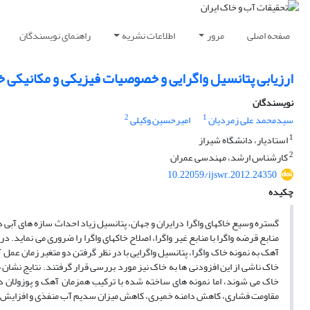
صفحه اصلی
مرور
اطلاعات نشریه
راهنمای نویسندگان
ارزیابی پتانسیل واگرایی و خصوصیات فیزیکی و مکانیکی خ
نویسندگان
2
1
سیدمحمد علی زمردیان
امیرحسین وکیلی
1
استادیار، دانشگاه شیراز
2
کارشناس ارشد، مهندسی عمران
10.22059/ijswr.2012.24350
چکیده
گستره وسیع خاکهای واگرا درایران و جهان، پتانسیل زیاد احداث سازه های آبی د
منابع قرضه واگرا با منابع غیر واگرا، اصلاح خاکهای واگرا را ضروری می نماید. د
آهک به نمونه خاک واگرا، پتانسیل واگرایی با در نظر گرفتن دو متغیر زمان عمل
خاک ناشی از این افزودنی ها به خاک نیز مورد بررسی قرار گرفتند. نتایج نشان 
خاک می شوند، اما نمونه های ساخته شده با ترکیب همزمان آهک و پوزولان 
مقاومت فشاری، کاهش دامنه خمیری، کاهش میزان سدیم آب منفذی و افزایش ه