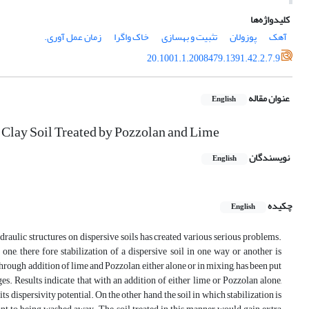
کلیدواژه‌ها
آهک
پوزولان
تثبیت و بهسازی
خاک واگرا
زمان عمل آوری.
20.1001.1.2008479.1391.42.2.7.9
عنوان مقاله
English
 Clay Soil Treated by Pozzolan and Lime
نویسندگان
English
چکیده
English
draulic structures on dispersive soils has created various serious problems.
 one, there fore stabilization of a dispersive soil in one way or another is
hrough addition of lime and Pozzolan, either alone or in mixing, has been put
es. Results indicate that with an addition of either lime or Pozzolan alone,
s dispersivity potential. On the other hand, the soil in which stabilization is