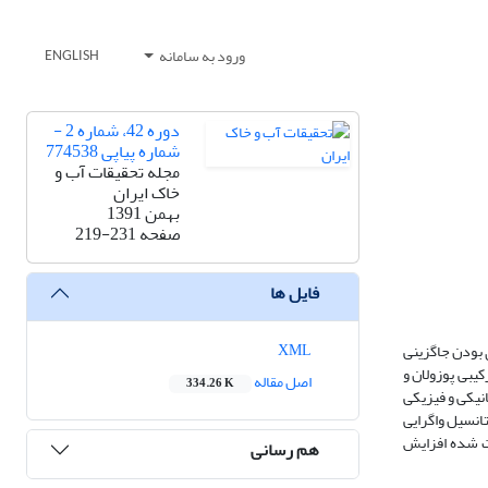
ورود به سامانه
ENGLISH
دوره 42، شماره 2 -
شماره پیاپی 774538
مجله تحقیقات آب و
خاک ایران
بهمن 1391
صفحه
219-231
فایل ها
XML
ی بودن جاگزینی
کیبی پوزولان و
اصل مقاله
334.26 K
نیکی و فیزیکی
انسیل واگرایی
ت شده افزایش
هم رسانی