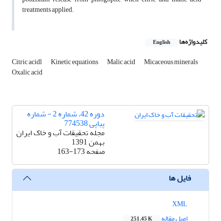
treatments applied.
کلیدواژه‌ها
English
Citric acidl
Kinetic equations
Malic acid
Micaceous minerals
Oxalic acid
دوره 42، شماره 2 - شماره
پیاپی 774538
مجله تحقیقات آب و خاک ایران
بهمن 1391
صفحه
163-173
فایل ها
XML
اصل مقاله
251.45 K