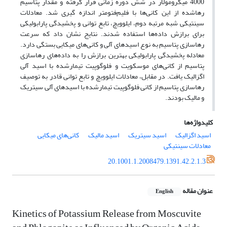
4000 میکرومولار در شش دوره زمانی قرار گرفته و مقدار پتاسیم
رها‌شده از این کانی‌ها با فلیم‌فتومتر اندازه گیری شد. معادلات
سینتیکی شبه مرتبه دوم، ایلوویچ، تابع توانی و پخشیدگی پارابولیکی
برای برازش داده‌ها استفاده شدند. نتایج نشان داد که سرعت
رهاسازی پتاسیم به نوع اسیدهای آلی و کانی‌های میکایی بستگی دارد.
معادله پخشیدگی پارابولیکی بهترین برازش را به داده‌های رهاسازی
پتاسیم از کانی‌های موسکویت و فلوگوپیت تیمار‌شده با اسید آلی
اگزالیک یافت. در مقابل، معادلات ایلوویچ و تابع توانی قادر به توصیف
رهاسازی پتاسیم از کانی فلوگوپیت تیمار‌شده با اسیدهای آلی سیتریک
و مالیک بودند.
کلیدواژه‌ها
اسید اگزالیک
اسید سیتریک
اسید مالیک
کانی‌های میکایی
معادلات سینتیکی
20.1001.1.2008479.1391.42.2.1.3
عنوان مقاله
English
Kinetics of Potassium Release from Moscuvite