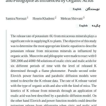
and Phlogopite as Influenced by Organic Acids
نویسندگان
English
1
2
3
Samira Norouzi
Hosein Khademi
Mehran Shirvani
چکیده
English
The release rate of potassium (K) from micaceous minerals plays a
significant role in supplying K to plants. The objective of this study
was to determine the most appropriate kinetic equation to describe
potassium release from micaceous minerals as influenced by
organic acids. Muscovite and phlogopite were made to react with 0,
500, 2000 and 4000 ?M solutions of oxalic, citric and malic acids for
six different periods of time with the level of released K
determined through a flame photometer. Pseudo second order,
Elovich, power function and parabolic diffusion models were
tested to describe the K release data. The rate of K release varied
with the type of organic acids and also with the kind of mica. The
kinetics of K release from minerals through an application of
oxalic acid was best described by a parabolic diffusion model. On
the other hand, Elovich and power function models could describe
potassium release from phlogopite when citric and malic acid