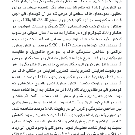
می‌باشد، و دیگری شیب قسمت خطی منحنی فشردگی بکر (رفتار خاک
در تنش‌های زیاد) که بنام شاخص فشردگی نامیده می‌شود. دراین
تحقیق، نمونه‌های خاک سطحی از طرحی که در آن کودهای آلی (لجن
فاضلاب، کمپوست و کود گاوی) در چهار سطح (0، 25، 50 و100 تن در
هکتار) و یک ترکیب کودشیمیایی (250 کیلوگرم فسفات آمونیوم در
هکتار و 250 کیلوگرم اوره در هکتار) به مدت 7 سال متوالی در تناوب
گندم- ذرت به یک خاک لوم رسی سیلتی اضافه شده بود، تهیه
گردیدند. تاثیر کودها و رطوبت (1/17 و 9/20 درصد) بر تنش پیش ـ
تراکمی و شاخص فشردگی خاک با دو طرح فاکتوریل و مقایسه
اورتوگونال در قالب طرح بلوک‌های کامل تصادفی در سه تکرار بررسی
گردید. با افزایش کربن آلی، چگالی ظاهری خاک پس از فشردگی در هر
دو رطوبت افزایش کمتری یافت. کمترین افزایش در چگالی خاک در
تیمار 100 تن لجن فاضلاب در هکتار و در رطوبت 1/17 درصد مشاهده
گردید. در رطوبت یکسان، تنش پیش‌تراکمی ظاهری خاک‌هایی که
کود‌های آلی در مقادیر زیاد (50 و 100 تن در هکتار) به آن‌ها اضافه شده
بود، به‌طور معنی‌داری بیشتر از تیمار شاهد به‌دست آمد. اثر مقادیر
کود در انواع کود آلی تقریباً مشابه بود. رابطه خطی و منفی معنی‌داری
بین شاخص فشردگی و کربن آلی در رطوبت 9/20 درصد مشاهده شد،
در صورتی‌که این رابطه برای رطوبت 1/17 درصد معنی‌دار نبود. کاهش
شاخص تراکم و تنش پیش‌تراکمی، خاک تیمار شده با کودشیمیایی
نسبت به تیمار شاهد معنی‌دار نبود. به‌طورکلی با وجود کربن آلی زیاد
در خاک، سطح تنش در آستانه تراکم افزایش و حساسیت به تراکم خاک