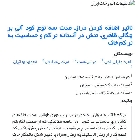
تاثیر اضافه کردن درازـ مدت سه نوع کود آلی بر
چگالی ظاهری، تنش در آستانه تراکم و حساسیت به
تراکم خاک
نویسندگان
3
2
1
ناهید عقیلی ناطق
عباس همت
مرتضی صادقی
محمود وفائیان
2
1
کارشناس ارشد، دانشگاه صنعتی اصفهان
2
استاد، دانشگاه صنعتی اصفهان
3
استادیار، دانشگاه صنعتی اصفهان
چکیده
تراکم خاک به عنوان تهدیدی در برابر بهره‌وری طولانی ـ مدت خاک‌های
کشاورزی محسوب می‌شود. دو خاصه مکانیکی که از منحنی لگاریتم
تنش ـ کرنش خاک استخراج می‌شوند عبارتند از: تنش پیش‌تراکمی که
نقطه گذار از رفتار الاستیک به رفتار همراه با تغییر شکل ماندگار خاک