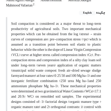
Nahid Aghili Nategh
Abbas Hemmat
Morteza Sadeghi
2
Mahmood Vafaeian
چکیده
English
Soil compaction is considered as a major threat to long-term
productivity of agricultural soils. Two important mechanical
properties which can be obtained from the log (stress) - strain
curves of compression are: pre-compaction stress (?pc) which is
assumed as a transition point between soil elastic to plastic
behavior, while the other is the slope of Linear Virgin Compression
(VCL) curve at higher stress, called compression index (Cc). Pre-
compaction stress and compression index of a silty clay loam soil
under long-term (seven years) application of organic matters
(municipal solid waste compost, fresh air-dried sewage sludge,
farmyard manure) at four rates (0, 25, 50 and 100 Mg ha-1) and one
inorganic fertilizer combination (250 urea Mg ha-1and 250
ammonium phosphate Mg ha-1). These mechanical properties
were determined at two gravimetrical Water Contents (WCs) (17.1
and 20.9% WC) on remolded soil samples. The experimental
designs consisted of: 1) factorial design (organic manure type ?
organic manure rate) and 2) orthogonal contrasts: i) control with