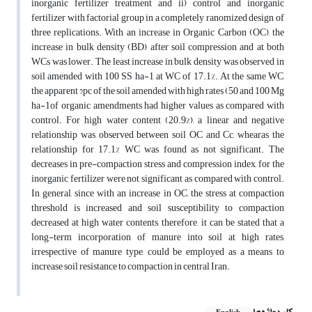
inorganic fertilizer treatment and ii) control and inorganic
fertilizer with factorial group in a completely ranomized design of
three replications. With an increase in Organic Carbon (OC), the
increase in bulk density (BD) after soil compression and at both
WCs was lower. The least increase in bulk density was observed in
soil amended with 100 SS ha-1 at WC of 17.1%. At the same WC,
the apparent ?pc of the soil amended with high rates (50 and 100 Mg
ha-1of organic amendments had higher values as compared with
control. For high water content (20.9%), a linear and negative
relationship was observed between soil OC and Cc, whearas the
relationship for 17.1% WC was found as not significant. The
decreases in pre-compaction stress and compression index, for the
inorganic fertilizer were not significant as compared with control.
In general, since with an increase in OC, the stress at compaction
threshold is increased and soil susceptibility to compaction
decreased at high water contents, therefore, it can be stated that a
long-term incorporation of manure into soil at high rates,
irrespective of manure type, could be employed as a means to
increase soil resistance to compaction in central Iran.
کلیدواژه‌ها