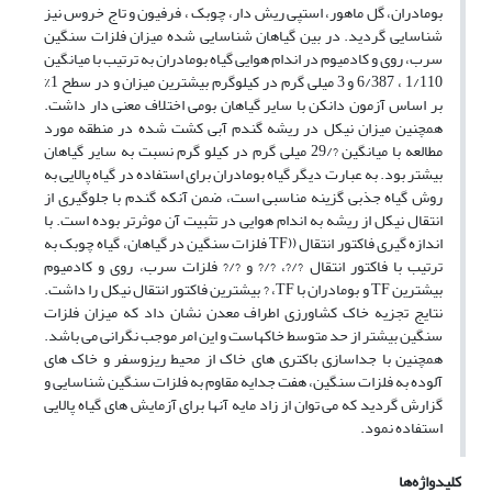
بومادران، گل ماهور، استپی ریش دار، چوبک ، فرفیون و تاج خروس نیز
شناسایی گردید. در بین گیاهان شناسایی شده میزان فلزات سنگین
سرب، روی و کادمیوم در اندام هوایی گیاه بومادران به ترتیب با میانگین
1/110 ، 6/387 و 3 میلی گرم در کیلوگرم بیشترین میزان و در سطح 1%
بر اساس آزمون دانکن با سایر گیاهان بومی اختلاف معنی دار داشت.
همچنین میزان نیکل در ریشه گندم آبی کشت شده در منطقه مورد
مطالعه با میانگین ?/29 میلی گرم در کیلو گرم نسبت به سایر گیاهان
بیشتر بود. به عبارت دیگر گیاه بومادران برای استفاده در گیاه پالایی به
روش گیاه جذبی گزینه مناسبی است، ضمن آنکه گندم با جلوگیری از
انتقال نیکل از ریشه به اندام هوایی در تثبیت آن موثرتر بوده است. با
اندازه گیری فاکتور انتقال ((TF فلزات سنگین در گیاهان، گیاه چوبک به
ترتیب با فاکتور انتقال ?/?، ?/? و ?/? فلزات سرب، روی و کادمیوم
بیشترین TF و بومادران با TF، ? بیشترین فاکتور انتقال نیکل را داشت.
نتایج تجزیه خاک کشاورزی اطراف معدن نشان داد که میزان فلزات
سنگین بیشتر از حد متوسط خاکهاست و این امر موجب نگرانی می باشد.
همچنین با جداسازی باکتری های خاک از محیط ریزوسفر و خاک های
آلوده به فلزات سنگین، هفت جدایه مقاوم به فلزات سنگین شناسایی و
گزارش گردید که می توان از زاد مایه آنها برای آزمایش های گیاه پالایی
استفاده نمود.
کلیدواژه‌ها