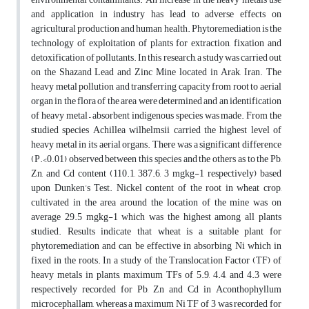
and application in industry has lead to adverse effects on
agricultural production and human health. Phytoremediation is the
technology of exploitation of plants for extraction, fixation and
detoxification of pollutants. In this research, a study was carried out
on the Shazand Lead and Zinc Mine located in Arak, Iran. The
heavy metal pollution and transferring capacity from root to aerial
organ in the flora of the area were determined and an identification
of heavy metal – absorbent indigenous species was made. From the
studied species Achillea wilhelmsii carried the highest level of
heavy metal in its aerial organs. There was a significant difference
(P.<0.01) observed between this species and the others as to the Pb,
Zn, and Cd content (110.1, 387.6, 3 mgkg-1 respectively) based
upon Dunken’s Test. Nickel content of the root in wheat crop,
cultivated in the area around the location of the mine was on
average 29.5 mgkg-1 which was the highest among all plants
studied. Results indicate that wheat is a suitable plant for
phytoremediation and can be effective in absorbing Ni which in
fixed in the roots. In a study of the Translocation Factor (TF) of
heavy metals in plants, maximum TFs of 5.9, 4.4, and 4.3 were
respectively recorded for Pb, Zn and Cd in Aconthophyllum
microcephallam, whereas a maximum Ni TF of 3 was recorded for