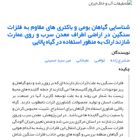
شناسایی گیاهان بومی و باکتری های مقاوم به فلزات
سنگین در اراضی اطراف معدن سرب و روی عمارت
شازند اراک به منظور استفاده در گیاه پالایی
نویسندگان
متشرع زاده
ثواقبی
علیخانی
میر سید حسینی
چکیده
فلزات سنگین به علت اثرات بازدارنده ای که بر روی رشد و نمو گیاهان و
ریز موجودات (میکروارگانیسم ها) می گذارند از جمله آلاینده های محیط
زیست به شمار می روند و به علت توسعه کاربرد آنها در صنعت، بر
سلامت انسان و تولید محصولات کشاورزی اثرات نامطلوب دارند. گیاه
پالایی، فناوری استفاده از گیاهان برای استخراج، تثبیت، محبوس کردن و
یا سمیت زدایی آلاینده ها می باشد. در این پژوهش، معدن سرب و روی
عمارت شازند در استان مرکزی بررسی شد و ضمن تعیین میزان آلودگی
فلزات سنگین در خاک، میزان انتقال این فلزات از ریشه به اندام هوایی
در گیاهان منطقه بررسی و گونه های بومی جاذب فلزات سنگین شامل